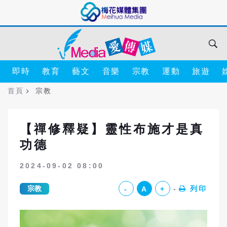
即時
教育
藝文
音樂
宗教
運動
旅遊
首頁
宗教
【禪修釋疑】靈性布施才是真
功德
2024-09-02 08:00
宗教
列印
-
A
+