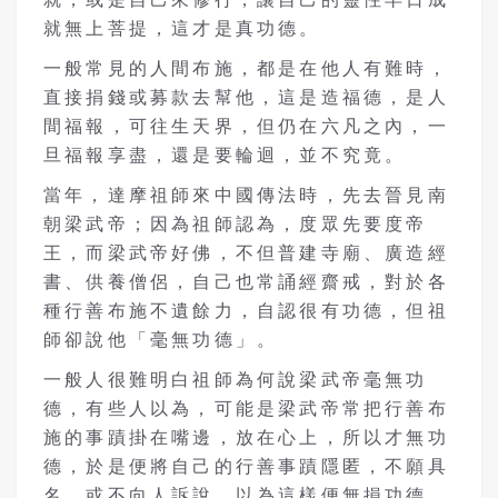
就無上菩提，這才是真功德。
一般常見的人間布施，都是在他人有難時，
直接捐錢或募款去幫他，這是造福德，是人
間福報，可往生天界，但仍在六凡之內，一
旦福報享盡，還是要輪迴，並不究竟。
當年，達摩祖師來中國傳法時，先去晉見南
朝梁武帝；因為祖師認為，度眾先要度帝
王，而梁武帝好佛，不但普建寺廟、廣造經
書、供養僧侶，自己也常誦經齋戒，對於各
種行善布施不遺餘力，自認很有功德，但祖
師卻說他「毫無功德」。
一般人很難明白祖師為何說梁武帝毫無功
德，有些人以為，可能是梁武帝常把行善布
施的事蹟掛在嘴邊，放在心上，所以才無功
德，於是便將自己的行善事蹟隱匿，不願具
名，或不向人訴說，以為這樣便無損功德。