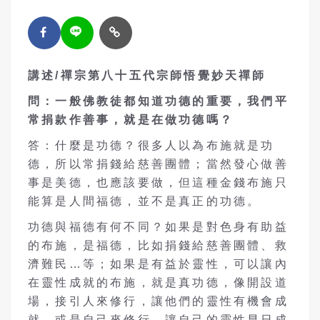
講述
/
禪宗第八十五代宗師
悟覺妙天
禪師
問
：
一般佛教徒都知道功德的重要，我們平
常捐款作善事
，
就是在做功德嗎？
答：什麼是功德？很多人以為布施就是功
德，所以常捐錢給慈善團體；當然發心做善
事是美德，也應該要做，但這種金錢布施只
能算是人間福德，並不是真正的功德。
功德與福德有何不同？如果是對色身有助益
的布施，是福德，比如捐錢給慈善團體、救
濟難民…等；如果是有益於靈性，可以讓內
在靈性成就的布施，就是真功德，像開設道
場，接引人來修行，讓他們的靈性有機會成
就，或是自己來修行，讓自己的靈性早日成