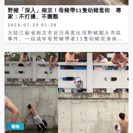
動跨境保育合作。雙方最新公布的聯合監測成
骨、牙齒等骨骼特徵，甚至DNA鑑定才能確
野豬「深入」南京！母豬帶11隻幼豬逛街 專
果顯示，跨境保護區內共記錄到至少147隻野
認。 除了布氏喙鯨外，也不排除可能是貝氏喙
家：不打擾、不圍觀
生東北虎及223隻野生東北豹，其中已有21隻
鯨（Baird’s beaked whale，Berardius
東北虎、27隻東北豹確認會跨越國界活動，並
bairdii）或其他喙鯨科物種。 公開文獻顯
2026-07-29 01:28
納入兩國共同監測系統。跨境保護區總面積接
示，福建長樂曾於2015年發現一頭布氏喙鯨擱
大陸江蘇省南京市近日再度出現野豬闖入市區
近1.7萬平方公里，兩國聯合巡護、資料共享
淺，並由大陸自然資源部第三海洋研究所研究
事件。一頭成年母野豬帶著11隻幼豬現身南京
及保育技術交流。 值得關注的是，編號
人員進行形態測量。 曾多次參與鯨豚擱淺處理
青奧體育公園附近道路，在街頭奔跑的畫面被
GH005F的雌性東北虎今年創下大陸野外監測
工作的海洋哺乳動物專家王敏幹表示，從公開
民眾拍下後，引發網路熱議，也再次凸顯都市
紀錄，一胎順利生下5隻幼虎且全部存活，打
影片觀察，該個體體型相對較小，相較大型鬚
與野生動物共存的管理挑戰。 南京市紅山森林
破野生東北虎一般每胎僅2至3隻幼虎的紀錄，
鯨更容易保存骨骼。他指出，一般做法可先完
動物園野生動物救援中心主管陳月龍表示，野
也因此被網友暱稱為「英雄虎媽」。 東北虎豹
成病理解剖及樣本採集，再依法掩埋自然分
豬進入城市後，由於環境陌生，容易迷失方向
國家公園琿春分局表示，「英雄虎媽」能成功
解。約一年後重新挖掘骨骼，經清洗、去脂及
而四處亂竄，牠們通常不會主動攻擊人，但若
育成5隻幼虎，主要歸因於棲地環境持續改
乾燥後，即可製作完整骨骼標本，供博物館典
受到驚嚇、遭到驅趕或圍堵，便可能因防衛本
善、獵物資源充足，以及巡護與智慧監測系統
藏與展示。 王敏幹也提醒，目前影片畫質有
能而發動衝撞。他提醒民眾，遇見野豬時應保
全天候運作，大幅降低人為干擾。近年馬鹿、
限，尚不足以確認物種，因此仍應透過正式科
持距離，不要靠近、挑釁、餵食或大聲喧嘩，
梅花鹿、狍等主要獵物族群穩定增加，也提供
學鑑定後，再決定後續研究方向。 海洋保育研
避讓才是最安全的做法。 一豬二熊三老虎 野
母虎育幼期間所需的充足食物來源。 另一方
究人員指出，珍稀深海鯨類擱淺事件十分罕
豬獠牙可長達12公分 專家指出，成年野豬體
面，由於琿春地區野生東北虎密度持續提高，
見，每一頭個體都可能提供大量無法透過海上
型壯碩，獠牙可長達約12公分，奔跑速度最高
人虎共存也成為保育工作的重點。當地已建置
觀測取得的科學資料。 因此，建議未來建立完
可達每小時40公里，一旦高速衝撞，足以造成
人虎衝突即時預警系統，透過科技監測及社區
整標準作業程序，在確保公共衛生安全前提
嚴重傷害。中國民間也流傳「一豬二熊三老
通報機制，降低野生虎隻進入聚落及人獸衝突
下，優先完成影像紀錄、病理解剖、DNA採
寵物
虎」的俗諺，形容野豬在野外具有相當高的危
的風險，朝向生態保育與居民安全兼顧的目標
樣、組織保存及骨骼典藏，再依法進行無害化