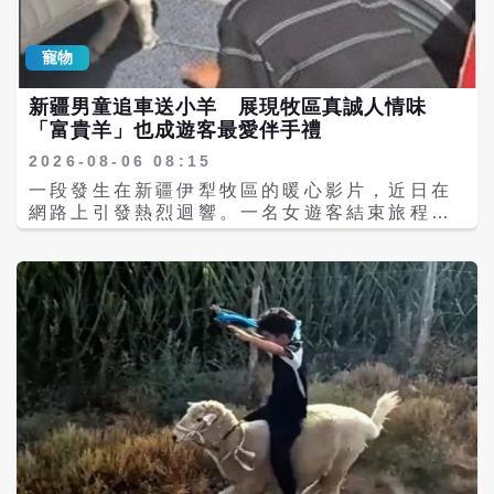
自己的活動範圍，恢復雪豹一貫獨居的生活模
瞬間緊張不已，擔心幼虎恐遭獅群攻擊。 從現
式。 李老普解說公眾號指出，影片中雪豹面對
場拍攝畫面可見，一頭母獅發現幼虎後，先是
汽車並未立即逃離，應該是，夜間車燈的強光
寵物
緩慢靠近觀察，隨後低頭持續舔舐幼虎身體及
可能使雪豹短暫出現眩光，一時難以判斷周遭
臍帶，整個過程動作輕柔，沒有出現撕咬、拍
狀況，加上雪豹身為高山生態系的頂級掠食
新疆男童追車送小羊 展現牧區真誠人情味
打或其他攻擊行為。園方指出，對大型貓科動
者，面對未知事物時通常會先停留觀察，而非
「富貴羊」也成遊客最愛伴手禮
物而言，舔舐新生幼獸是十分常見的育幼本
立刻逃跑。不過，這並不代表雪豹性情溫馴，
能，不僅能清除胎液，也有助於刺激幼獸循環
若人員下車接近、圍堵或試圖驅趕，仍可能引
2026-08-06 08:15
與呼吸，因此母獅當時是在協助清理臍帶，而
發防禦性攻擊，因此保持距離才是最安全的做
一段發生在新疆伊犁牧區的暖心影片，近日在
非對幼虎產生攻擊意圖。 許多民眾好奇，為何
法。
網路上引發熱烈迴響。一名女遊客結束旅程準
獅子會對老虎寶寶表現出如此溫和的態度。園
備離開時，當地一名小男孩抱著一隻戴著小帽
方解釋，園內的獅子與老虎自幼便共同生活，
子的小羊羔，一路追著車輛，堅持將小羊送給
至今已有六、七年，彼此早已建立熟悉感，平
對方，口中不停說著「送妳了，快走」，純真
時相處也十分和睦，因此這次母獅並未因物種
又直接的舉動感動無數網友，也讓不少人感受
不同而出現敵意。這段跨物種互動影片曝光
新疆牧區樸實熱情的人情味。 影片中，小男孩
後，也吸引大量網友留言，有人笑稱「都是老
在與遊客相處一段時間後，眼見對方即將離
同事，互相照顧一下孩子很正常」、「貓科果
開，立刻抱起小羊一路追車，希望把自己最喜
然都是一家人」，也有人認為這是相當罕見且
歡的小羊送給對方。由於旅程尚未結束，加上
溫馨的一幕。 事件發生後，飼育人員立即依照
不方便攜帶及照顧活體動物，遊客最後婉拒了
猛獸管理標準作業程序展開救援。由於必須先
這份禮物，但她表示，孩子毫無保留的熱情與
將成年老虎安全引導回獸舍，確認環境無虞
真誠，讓這趟新疆之旅留下最深刻、也最溫暖
後，工作人員才能進入展區抱回幼虎，因此救
的回憶。 事後，當地媒體找到影片中的男童，
援過程花費了一些時間。隨後三隻虎寶寶一同