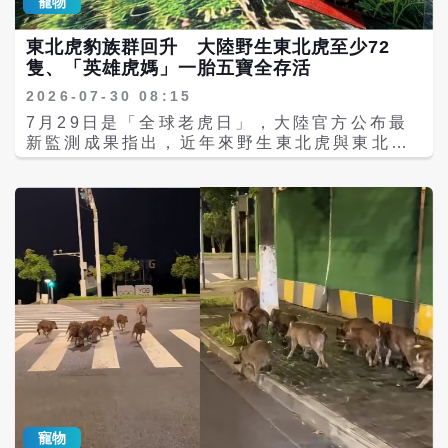
寵物
究多來自擱淺個體 若最終確認為布氏喙鯨
（Mesoplodon densirostris），其科研價
東北虎豹族群回升 大陸野生東北虎至少72
值相當高。布氏喙鯨屬於喙鯨科（Family
隻、「英雄虎媽」一胎五寶全存活
Ziphiidae）中喙鯨屬，是全球分布最廣泛的
喙鯨之一，主要棲息於熱帶及暖溫帶深海海
2026-07-30 08:15
域，平時活動水深可超過800公尺，單次深潛
7月29日是「全球老虎日」，大陸官方公布最
時間可長達40分鐘至1小時以上，因此極少被
新監測成果指出，近年來野生東北虎與東北豹
人類直接觀察。由於牠們長期生活於遠洋深
族群數量持續穩定成長。其中，位於吉林、黑
海，目前全球對布氏喙鯨的形態、生態、繁殖
龍江兩省交界的東北虎豹國家公園，目前已監
及族群資訊，大多來自擱淺個體的研究。 海洋
測到至少72隻野生東北虎、115隻野生東北
生物學者指出，一頭擱淺鯨魚猶如一座「漂流
豹，虎崽存活率也從過去約30%提升至接近
上岸的深海資料庫」。研究人員可透過病理解
50%。 東北虎豹國家公園於設立滿五周年之際
剖分析死亡原因，並採集肌肉、皮膚、內臟及
表示，園區已建置「天空地一體化」生態監測
骨骼等樣本，進一步進行DNA定序、寄生蟲調
系統，透過空拍、衛星及紅外線自動相機等設
查、胃內容物分析、重金屬及持久性有機污染
備，累計拍攝到超過3萬次東北虎、4萬次東北
物檢測，以及微塑膠污染研究。 此外，完整骨
豹活動影像，並可全天候辨識超過30種野生動
骼標本亦可作為自然史博物館館藏，供後續學
物。 東北虎豹國家公園指出，過去因棲地破碎
術研究及環境教育使用。 僅靠外觀難辨物種
化及管理分散，影響大型掠食動物生存，如今
仍須DNA及骨骼確認 報導指出，目前僅依現
透過整合保護區、恢復棲地連續性，使野生虎
場影像判斷，尚無法百分之百確認物種。專家
豹擁有更完整的活動空間。2025年更曾拍攝到
表示，喙鯨種類眾多，體色容易受到年齡、性
珍貴的「六虎同框」畫面，成為近年野生東北
別及光線影響，加上多數個體表面布滿抓痕及
寵物
虎族群恢復的重要象徵。 此外，中俄也持續推
疤痕，僅靠外觀辨識容易誤判，仍須透過頭