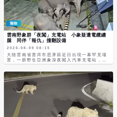
寵物
雲南野象群「夜闖」充電站 小象疑遭電纜纏
腿 同伴「報仇」撞翻設備
2026-08-09 08:15
大陸雲南省普洱市思茅區近日出現一幕罕見場
景，一群野生亞洲象深夜闖入汽車充電站，從
網路流傳及監視器畫面可見，象群在充電設備
周邊徘徊，其中一頭大象以鼻子勾動充電線，
甚至將充電設備推倒。現場維修人員表示，初
步估算設備損失約人民幣2萬元（約新台幣8.8
萬元）。 據《紅星新聞》報導，事件發生於8
月6日晚間10時許，地點位於雲南省普洱市思
茅區六順鎮南邦河村一處汽車充電站。監視器
畫面顯示，數頭亞洲象在充電站內悠閒走動，
其中一頭大象以鼻子碰觸充電設備，並將一台
充電箱頂翻；另一段影片則可聽見象群發出明