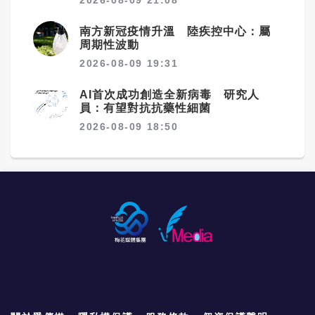
救援過程，許多網友認為，這堂沒有課本的生
陵與森林交錯地帶，隨著都市開發及棲地破碎
命教育，比任何說教都更加深刻。有人留言表
化，加上缺乏虎、狼等大型天敵，野豬繁殖速
南方新冠疫情升溫 陸疾控中心：屬
示：「真正的男子漢，不只是有結實的臂膀，
度快，族群持續增加，導致人獸衝突事件愈來
周期性波動
更有柔軟善良的心。」也有人感動地說：「小
愈頻繁，不僅造成農作物損失，也增加交通及
狗最危急的時刻，英雄不是一個人，而是所有
2026-08-09 19:31
公共安全風險。 為降低衝突，南京目前已建立
願意為弱小彎下腰的人。」 其實，近來大陸多
由警方、消防及動物園麻醉獸醫共同合作的應
地暴雨成災，各地也接連傳出溫暖的救援故
AI首次成功創造全新病毒 研究人
變機制，接獲通報後會視情況採取驅離、麻醉
事。約7月20日前後，遼寧瀋陽有幾位熱心大
員：有望對抗抗藥性細菌
捕捉等方式處理，並推動野生動物致害保險制
爺為了救出跌落約兩公尺深水渠的小狗，先嘗
度。不過，由於野豬捕捉困難、成本高昂，過
2026-08-09 18:50
試以塑膠椅搭橋失敗，最後乾脆合力將牠拉回
去公開招標移除野豬計畫，也曾因執行難度過
安全地面；上海則有一名男子眼見小狗落水，
高而流標或遭承包單位放棄。
即使擔心上班遲到，仍毫不猶豫停下腳步施
救，直到確認小狗平安才離開。 一幕幕平凡卻
動人的畫面，沒有驚天動地的英雄事蹟，只有
普通人在看見生命需要幫助時，選擇伸出雙
手。正因如此，這些無名善舉格外令人動容，
也提醒著人們：善良或許只是短短幾分鐘，卻
足以改變一個生命的命運，並讓更多人相信，
這個世界始終充滿溫暖。