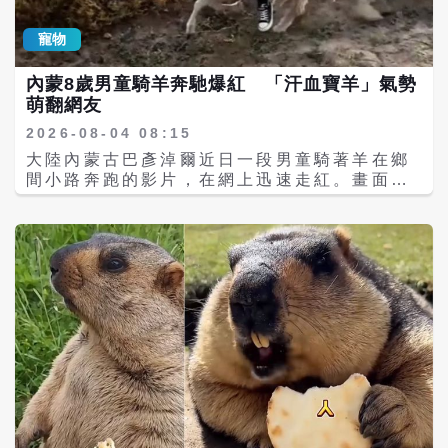
確認他名叫阿合帕．阿力居瑪，平時經常跟著
轉移至專業恆溫育幼室，由獸醫團隊全天候監
家人在牧區接待來訪旅客。熟悉他的導遊透
測生命徵象及健康狀況。園方表示，目前三隻
寵物
露，男童性格開朗大方，只要遇到喜歡的客
幼虎發育正常、體況穩定，已順利與母虎完成
人，常會想把家中的小羊送給對方。在孩子單
後續照護安排。 至於母虎為何沒有提前進入產
內蒙8歲男童騎羊奔馳爆紅 「汗血寶羊」氣勢
純的世界裡，只要是真心喜歡的人，就值得分
房生產，園方說明，大型貓科動物多半於夜間
萌翻網友
享自己最珍惜的東西。 對新疆牧民而言，羊不
交配，實際受孕時間不易精準掌握，因此預產
只是牲畜，更是家庭重要的經濟來源與生活依
期往往只能推估，偶爾仍可能出現提前生產的
2026-08-04 08:15
靠。在遊牧文化中，將家中飼養的羊贈送給客
情況。此次母虎便是在展示區內臨時分娩，才
大陸內蒙古巴彥淖爾近日一段男童騎著羊在鄉
人，是最高規格的待客禮儀，也代表對客人的
導致其中一隻幼虎意外掉落至相鄰區域。 雖然
間小路奔跑的影片，在網上迅速走紅。畫面
信任、祝福與友誼。因此，小男孩追車送羊的
這起事件一度令人捏把冷汗，但最終以幼虎平
中，塵土飛揚，一名8歲男童穩穩坐在羊背
舉動，不只是童言童語，更反映出新疆牧區世
安脫險、母獅展現溫柔互動收場，也讓外界看
上，隨著羊兒一路奔馳，姿態瀟灑，不少網友
代流傳的待客文化，以及「把最好的留給客
見大型貓科動物不同於兇猛形象的一面。不
笑稱「孩子騎出了汗血寶馬的感覺，羊跑出了
人」的樸實價值觀。 影片曝光後，不少網友留
過，動物行為專家也提醒，這次事件屬於特殊
汗血寶馬的氣勢」，更替牠取了「汗血寶羊」
言表示，「孩子沒有任何目的，只想把最好的
個案，與園內長期共同飼養、彼此熟悉的生活
的趣味稱號。 據《新京報》報導，男童父親表
送給別人」、「這份真誠比任何禮物都珍
環境有關，並不能據此推論獅子與老虎在一般
示，這隻羊已飼養約4年，從孩子年幼時便陪
貴」、「看見最單純的人情味」，也有人說，
情況下都能和平相處，更不代表野外環境中的
伴左右，彼此感情深厚。每逢放假返鄉，孩子
正因為這樣毫不做作的熱情，讓人更加嚮往親
獅虎相遇也會出現相同行為。
便喜歡騎著牠在鄉間玩耍，早已成為童年最親
自走訪新疆，感受當地的人文風情。 除了真實
密的玩伴。由於羊兒從小熟悉孩子的氣味、體
的小羊，新疆近年也推出以牧區綿羊為靈感設
重與動作，因此能夠平穩配合，不會因騎乘而
計的「富貴小羊」文創玩偶，同樣深受遊客喜
激烈掙扎。 據了解，這隻羊屬於內蒙耐寒肉羊
愛。玩偶以圓滾滾的羊身搭配民族風帽飾及可
品種，體型健壯、腰背較有力，成年後體重遠
愛表情為設計特色，融入新疆草原文化與吉祥
高於8歲男童，因此短時間承載孩子的重量，
寓意，象徵平安、幸福與豐收，成為不少旅客