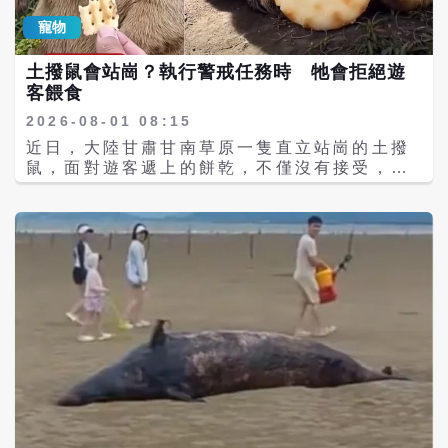
在力量上並非難事。然而，動物專家指出，這
造訪新疆時指定購買的伴手禮。 隨著送羊影片
寵物
並不代表羊適合作為騎乘動物。 專家解釋，羊
在網路發酵，「富貴小羊」玩偶的人氣也跟著
與馬、驢等經過長期役用選育的動物不同，牠
攀升。當地業者表示，許多遊客看過影片後，
土撥鼠會站崗？執行警戒任務時 牠會拒絕遊
們的脊椎與骨骼結構並非為負重設計。長期承
特地購買玩偶作為旅程紀念，希望把這份來自
客餵食
受騎乘壓力，可能造成腰椎、韌帶及關節持續
新疆的溫暖帶回家。部分文創商店甚至一度供
受力，增加關節磨損、脊椎變形，甚至留下跛
不應求，工坊每天趕工製作數百隻，仍難以滿
2026-08-01 08:15
行等後遺症。此外，羊屬於反芻動物，腹腔大
足旅遊旺季的需求，成為新疆最具代表性的文
近日，大陸甘肅甘南草原一隻直立站崗的土撥
部分空間由瘤胃占據，若背部長時間受壓，也
創商品之一。 有遊客表示，真正令人難忘的並
鼠，面對遊客遞上的餅乾，不僅沒有接受，還
可能影響反芻及消化功能，引發脹氣、食慾下
非伴手禮本身，而是新疆人的熱情。「孩子送
用前腳將餅乾推開，荔枝新聞畫面曝光後引發
降等健康問題。 專家也提醒，影片中羊兒沒有
的是一隻小羊，我們帶走的卻是一段珍貴的人
網友熱議，不少人笑稱牠「值勤中，拒絕零食
反抗，更多可能是因為長期與孩子共同生活，
情味。」不少旅人認為，無論是牧區孩子毫無
誘惑」。拍攝者蔡先生表示，事後查閱資料得
建立起高度信任與習慣，而非真正適合承載騎
保留的善意，還是象徵祝福的「富貴小羊」玩
知，土撥鼠確實具有「哨兵警戒」行為，因此
乘。牠表現出的溫順，並不代表身體沒有承受
偶，都讓新疆之旅多了一份溫度，也讓人感受
推測當時牠可能正在留意空中的老鷹等天敵，
壓力。 其實，騎羊本身也存在安全風險。由於
到這片土地最珍貴的，不只是壯麗的自然景
沒有分心進食；也可能因已吃飽或不習慣餅乾
羊不像馬匹接受過專門訓練，缺乏穩定的平衡
觀，更是真誠待人的文化與情感。
等食物，因此拒絕遊客投餵。 其實，土撥鼠
與制動能力，若受到突發聲響、犬隻驚嚇或地
（旱獺）是典型的群居動物，族群會分工合
形影響，可能突然急停、跳躍或轉向，容易導
作，由部分個體擔任「哨兵」。站崗時，牠們
致騎乘者摔落受傷，尤其孩童缺乏防護措施，
會直立觀察四周環境，隨時注意老鷹、狐狸等
更應提高警覺。 近年來，內蒙古牧區曾多次出
掠食者的動向。一旦發現危險，便會發出警戒
現孩童騎羊的影片，包括有孩童雙手放開騎乘
叫聲，提醒其他同伴立刻躲回地洞避難。由於
綿羊，以及牧區男童騎著從小餵養長大的羊協
警戒工作需要高度專注，站崗期間即使附近有
助放牧等畫面，皆因童趣十足而受到網友關
食物，也可能選擇暫時不進食，以確保族群安