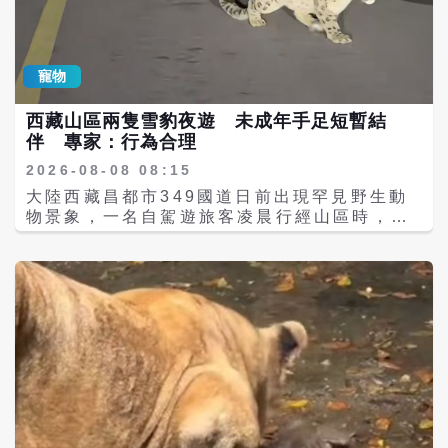
顯叫聲。監視器畫面標示設備名稱為「南邦河
站02」，拍攝時間為當晚10時27分26秒至10
時27分48秒。 現場目擊者潘先生是一名當地
電工，事發時正在充電站維修設備。他向《紅
寵物
星新聞》表示，當時約有8頭成年象帶著數頭
小象突然進入充電站。由於成年亞洲象體型龐
西藏山區兩隻雪豹夜遊 未成年手足短暫結
大，目擊者估計重量至少超過1公噸，小象也
伴 專家：行為合理
可能重達數百公斤，讓現場工作人員相當緊
張。潘先生表示，發現象群進入後，他和其他
2026-08-08 08:15
人員立即躲進車內，並關閉車輛大燈，避免刺
大陸西藏昌都市349國道日前出現罕見野生動
激或驚擾野象。 至於網路上流傳的「成年象為
物景象，一名自駕遊旅客凌晨行經山區時，意
救小象撞翻充電箱」說法，則與現場目擊者所
外目擊兩隻雪豹在公路上悠閒漫步，畫面曝光
述情況有關。澎湃新聞指出，先前流傳的影片
後引發廣泛關注。由於雪豹向來被視為獨居性
及相關報導指出，一頭小象疑似遭充電線纜纏
極強的大型貓科動物，兩隻個體同時現身，也
住腿部，同行成年象隨後以鼻子及頭部推撞充
讓不少網友好奇，為何有「雪山之王」之稱的
電設備，最後將充電箱掀翻，疑似協助小象脫
雪豹會結伴同行。專家指出，畫面中的兩隻雪
困。不過，截至目前，當地政府仍表示相關情
豹應屬未成年個體，很可能是同胎兄弟姊妹，
況正在核實，因此這段「救小象」經過仍應以
正處於離開母豹後的過渡階段，因此短暫同行
後續官方調查結果為準。 為避免發生觸電意
屬於自然生態現象。 根據影片當事人雷先生表
外，潘先生表示，發現象群進入充電站後，現
示，事件發生於8月3日凌晨1時許，當時一行
場人員立即切斷三相電源，並沒有試圖驅趕象
人自拉薩返程成都，行經昌都349國道山區
群。他指出，充電設備的電纜絕緣層厚度約1
時，遠遠發現路中央有兩個動物身影，起初誤
公分，事後檢查發現主要電纜並未破皮或損