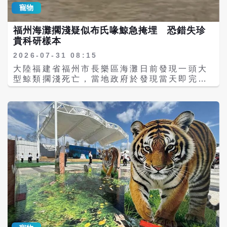
注。由於牧區孩子自幼與牛羊共同生活，彼此
寵物
全。 近年來，「土撥鼠站崗」影片在社群媒體
建立深厚信任，因此偶爾出現騎羊互動的情景
上廣泛流傳，不少民眾在四川、甘肅甘南等高
並不罕見。 不過，專家呼籲，這類畫面雖然充
福州海灘擱淺疑似布氏喙鯨急掩埋 恐錯失珍
山草原拍到土撥鼠長時間直立瞭望的畫面。有
滿濃厚的鄉村生活氣息，也展現人與動物之間
貴科研樣本
些影片中，遊客嘗試遞送食物，土撥鼠卻無動
的深厚情感，但仍應以尊重動物天性與保障彼
於衷，甚至將食物推開，因此被網友形容為
此安全為前提。
2026-07-31 08:15
「紀律嚴明的哨兵」。這些逗趣畫面雖然吸引
大陸福建省福州市長樂區海灘日前發現一頭大
大量關注，但專家認為，牠們展現的其實是天
型鯨類擱淺死亡，當地政府於發現當天即完成
生的警戒本能，而非刻意與人互動。 值得注意
掩埋等無害化處理。不過，由於外界初步研判
的是，野生土撥鼠並不適合餵食或近距離接
該個體疑似為布氏喙鯨（Blainville’s
觸。人類提供的餅乾、零食等食物不符合牠們
beaked whale，Mesoplodon
的天然飲食需求，長期投餵可能改變覓食習
densirostris），屬於深海稀有鯨種，相關海
性，增加對人類的依賴，也可能影響健康。此
洋生物學者認為，若未先完成病理解剖、DNA
外，部分野生土撥鼠族群可能攜帶鼠疫桿菌等
採樣及組織保存，恐將失去一次難得的科學研
病原，因此欣賞野生動物時，應保持適當距
究機會。 根據《新京報》報導，這頭死亡鯨類
離、不觸摸、不投餵，讓牠們維持自然生活方
於7月27日在福州長樂海灘被民眾發現，當時
式，也是保護野生動物與自身安全的重要原
遺體已開始腐敗並散發異味。長樂區農業農村
則。
局表示，基於公共衛生及防疫考量，已於當日
完成無害化處理。 截至目前，官方尚未對外說
明是否已完成病理解剖、生物樣本採集、DNA
分析或骨骼保存等科研程序，引發海洋保育及
鯨豚研究領域關注。 布氏喙鯨屬深海物種 研