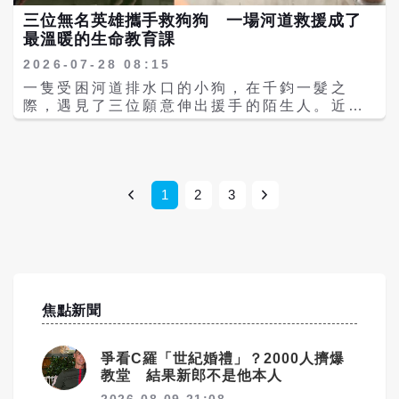
險性，提醒民眾切勿掉以輕心。 近兩年來，南
邁進。
處理，讓遺憾的擱淺事件，轉化為長期海洋保
三位無名英雄攜手救狗狗 一場河道救援成了
京多次傳出野豬現身市區或公共場所。2026年
育與生態研究的重要資源。
最溫暖的生命教育課
5月，一隻在紫金山落單的小野豬因體型嬌
小，被網友戲稱為「瓜子版野豬佩奇」，迅速
2026-07-28 08:15
登上社群平台熱搜。不過，野生動物攝影師指
一隻受困河道排水口的小狗，在千鈞一髮之
出，大批遊客近距離圍觀、拍照甚至企圖觸
際，遇見了三位願意伸出援手的陌生人。近
摸、餵食，不僅可能造成野豬高度緊迫，也增
日，江蘇蘇州（部分陸媒報導為常熟）發生一
加蜱蟲等人畜共通傳染病的傳播風險，因此呼
場暖心救援，一隻小狗不慎跌入河道，卡在排
籲民眾遵守「不打擾、不驅趕、不圍觀」原
水洞口無法脫困，若遇上大雨導致水位上升，
則。 6頭野豬橫渡長江 穿越馬路時受困分隔
後果恐不堪設想。危急時刻，三名路過男子毫
護欄 除了進入市區，南京野豬活動範圍也持續
不猶豫停下腳步，以默契十足的合作，成功將
1
2
3
擴大。2025年8月，有民眾利用空拍機拍到6
小狗平安救回岸上，也感動無數網友。 荔枝新
頭野豬橫渡長江，歷經約10多分鐘順利游抵對
聞指出，救援過程中，一名男子牢牢抓住繩
岸；同年11月，一頭野豬穿越馬路時受困中央
索，負責固定與保護同伴；另一名穿著拖鞋的
分隔護欄，由消防與警方聯手救援；2026年
男子憑藉驚人的臂力，小心翼翼下到河道靠近
初，南京大學仙林校區、羊山公園及紫金山山
小狗；第三人則迅速找來粉紅色吊籃，配合繩
腳等地，也都曾陸續出現野豬蹤跡。 根據南京
索一起將受困的小生命穩穩吊起。三人沒有多
相關單位調查，紫金山部分區域2021年野豬密
焦點新聞
餘言語，只靠彼此的默契與信任，最終順利將
度曾高達每平方公里9隻，經過連續多年族群
驚魂未定的小狗救上岸。現場目擊民眾全程拍
控制，目前已降至約每平方公里4隻，但仍高
下畫面，直呼：「好帥的背影！」 獲救的小狗
爭看C羅「世紀婚禮」？2000人擠爆
於建議的每平方公里2隻標準。官方估計，南
重返安全地面後，讓圍觀民眾終於鬆了一口
教堂 結果新郎不是他本人
京全市野豬數量已超過5,000隻，局部地區生
氣。一名帶著孩子在場的小女孩親眼見證整個
態承載量仍面臨壓力。 專家分析，南京位於丘
2026-08-09 21:08