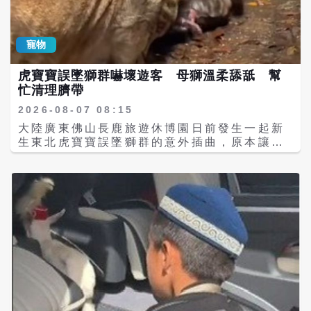
以為是流浪犬，隨著車輛緩慢靠近，才驚覺竟
壞，因此沒有發生野象觸電事故。 不過，充電
是兩隻野生雪豹。兩隻雪豹體型仍偏小，在道
站設備仍有部分受損。潘先生表示，象群離
路上走走停停，不時觀察四周，停留約兩分鐘
開、天亮後，廠商、業者及保險公司共同檢查
寵物
後，雷先生一行人未鳴喇叭、未下車，也沒有
設備，發現其中一條充電槍線遭野象以鼻子甩
刻意靠近拍攝，而是安靜等待後駛離現場，避
動後損壞，材料費加上維修費初步估算約2萬
虎寶寶誤墜獅群嚇壞遊客 母獅溫柔舔舐 幫
免干擾野生動物。相關影片曝光後，也被不少
元人民幣。潘先生並表示，充電站本身有投
忙清理臍帶
網友稱讚是「教科書級」的野生動物相遇方
保，這次設備損失預計由保險公司理賠。 值得
式。 雪豹是全球分布於中亞及青藏高原高山地
注意的是，這起事件目前仍未獲當地政府完整
2026-08-07 08:15
區的重要頂級掠食者，也是大陸國家一級保護
證實。《紅星新聞》8月8日上午致電六順鎮人
大陸廣東佛山長鹿旅遊休博園日前發生一起新
野生動物。成年雪豹通常具有強烈領域性，除
民政府，當時接線人員表示尚未接獲相關情況
生東北虎寶寶誤墜獅群的意外插曲，原本讓現
繁殖期外，大多獨自活動，成年個體彼此相遇
反映，將進一步核實；當天下午再次聯繫時，
場遊客以為將上演猛獸攻擊的驚險場面，沒想
甚至可能發生驅趕或衝突，因此野外同時目擊
政府工作人員則表示相關人員仍在確認，後續
到母獅不但沒有傷害幼虎，反而低頭不斷輕柔
兩隻雪豹相當少見。不過，野生動物研究指
將透過思茅區官方發布相關資訊，並強調一切
舔舐，不少人直呼「太不可思議」。園方事後
出，雪豹幼崽通常約18個月左右才會逐漸離開
資訊以官方發布為準。 南邦河一帶本就是野生
說明，母獅當時其實是在協助清理幼虎身上仍
母親獨立生活，在剛開始獨立的一段時間內，
亞洲象的重要活動區域。當地設有亞洲象監測
連接的臍帶，屬於大型貓科動物照顧幼獸的本
同胎兄弟姊妹仍可能共同活動數週至數月，以
塔，可供監測象群活動，也能在緊急情況下作
能行為，目前三隻虎寶寶均已平安轉移至育幼
增加生存機率。 專家分析，未成年雪豹剛離開
為民眾避難場所，並透過紅外線攝影機持續掌
室，健康狀況良好。 園方表示，事件發生於8
母豹時，無論是狩獵技巧、地形熟悉度或建立
握象群動態。 亞洲象是大陸國家一級重點保護
月1日，一隻東北虎在展示區內突然分娩，順
新領域的能力，都還在學習階段。短暫結伴不
野生動物，也是國際自然保育組織列管的瀕危
利產下三胞胎。然而，由於其中一隻幼虎出生
僅能共同尋找獵物，也能互相警戒成年雪豹及
物種，大陸境內的野生亞洲象主要分布於雲南
後不慎從展區掉落，意外跌入一旁相鄰的非洲
其他潛在威脅，提高成功存活率。待體型、經
省西雙版納、普洱及臨滄等地。
獅活動區，當時身上仍拖著約20至30公分長的
驗逐漸成熟後，牠們便會各自分散，建立屬於
臍帶，幾乎沒有任何行動能力，也讓現場遊客