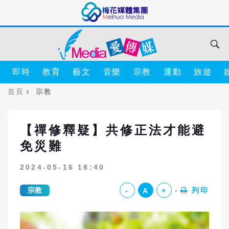
即時
教育
藝文
音樂
宗教
運動
旅遊
首頁
宗教
【禪修釋疑】共修正法才能避
免災難
2024-05-16 18:40
宗教
列印
-
A
+