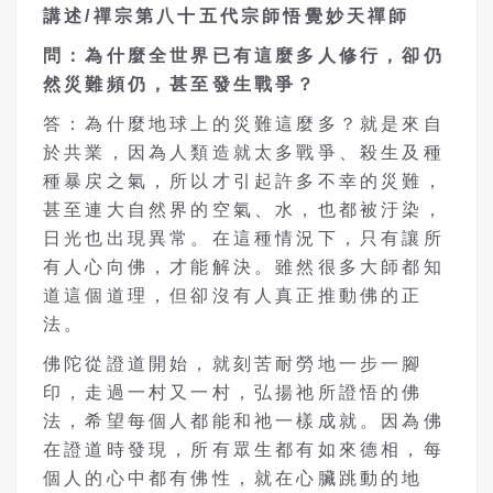
講述
/
禪宗第八十五代宗師
悟覺妙天
禪師
問：為什麼全世界已有這麼多人修行，卻仍
然災難頻仍，甚至發生戰爭？
答：為什麼地球上的災難這麼多？就是來自
於共業，因為人類造就太多戰爭、殺生及種
種暴戻之氣，所以才引起許多不幸的災難，
甚至連大自然界的空氣、水，也都被汙染，
日光也出現異常。在這種情況下，只有讓所
有人心向佛，才能解決。雖然很多大師都知
道這個道理，但卻沒有人真正推動佛的正
法。
佛陀從證道開始，就刻苦耐勞地一步一腳
印，走過一村又一村，弘揚祂所證悟的佛
法，希望每個人都能和祂一樣成就。因為佛
在證道時發現，所有眾生都有如來德相，每
個人的心中都有佛性，就在心臟跳動的地