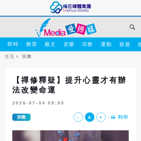
即時
教育
藝文
音樂
宗教
運動
旅遊
首頁
宗教
【禪修釋疑】提升心靈才有辦
法改變命運
2026-07-04 09:00
宗教
列印
-
A
+