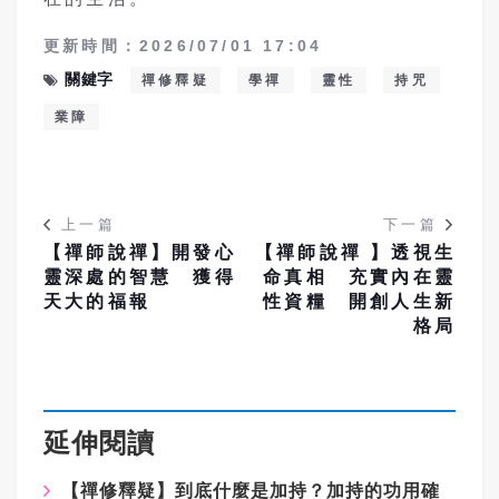
更新時間：2026/07/01 17:04
關鍵字
禪修釋疑
學禪
靈性
持咒
業障
上一篇
下一篇
【禪師說禪】開發心
【禪師說禪 】透視生
靈深處的智慧 獲得
命真相 充實內在靈
天大的福報
性資糧 開創人生新
格局
延伸閱讀
【禪修釋疑】到底什麼是加持？加持的功用確