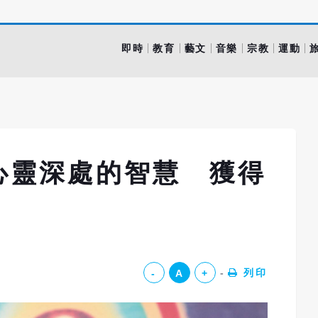
即時
教育
藝文
音樂
宗教
運動
心靈深處的智慧 獲得
列印
-
A
+