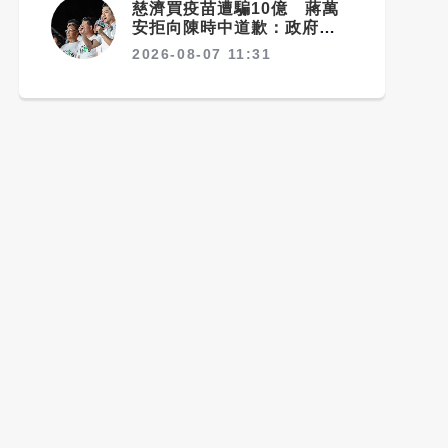
慈濟買疫苗遭騙10億 蔣萬
安拒向陳時中道歉：政府若採
購足夠疫苗不需民間出力
2026-08-07 11:31