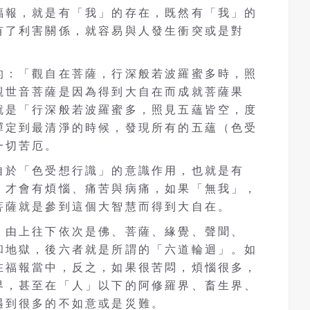
福報，就是有「我」的存在，既然有「我」的
有了利害關係，就容易與人發生衝突或是對
的：「觀自在菩薩，行深般若波羅蜜多時，照
觀世音菩薩是因為得到大自在而成就菩薩果
就是「行深般若波羅蜜多，照見五蘊皆空，度
禪定到最清淨的時候，發現所有的五蘊（色受
一切苦厄。
自於「色受想行識」的意識作用，也就是有
，才會有煩惱、痛苦與病痛，如果「無我」，
菩薩就是參到這個大智慧而得到大自在。
，由上往下依次是佛、菩薩、緣覺、聲聞、
和地獄，後六者就是所謂的「六道輪迴」。如
在福報當中，反之，如果很苦悶，煩惱很多，
界，甚至在「人」以下的阿修羅界、畜生界、
遇到很多的不如意或是災難。