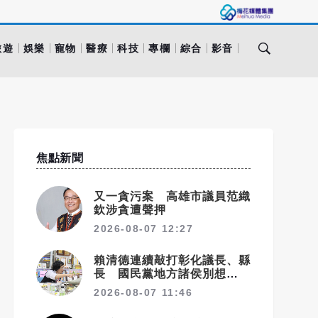
旅遊
娛樂
寵物
醫療
科技
專欄
綜合
影音
焦點新聞
又一貪污案 高雄市議員范織
欽涉貪遭聲押
2026-08-07 12:27
賴清德連續敲打彰化議長、縣
長 國民黨地方諸侯別想獨善
其身
2026-08-07 11:46