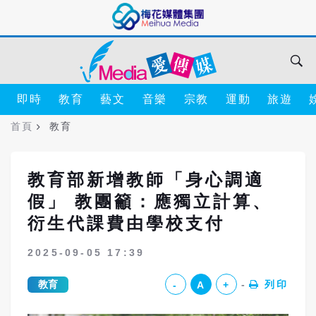
即時
教育
藝文
音樂
宗教
運動
旅遊
首頁
教育
教育部新增教師「身心調適
假」 教團籲：應獨立計算、
衍生代課費由學校支付
2025-09-05 17:39
教育
列印
-
A
+