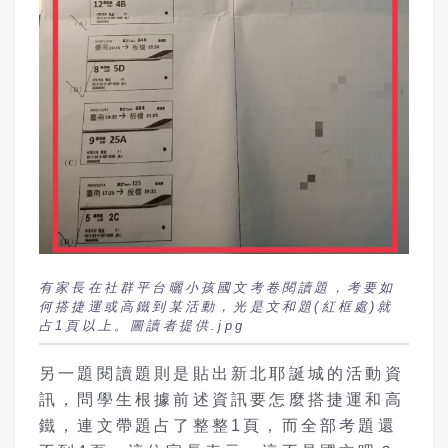
有家長在社群平台曬小孩國文考卷閱讀題，考要如
何搭捷運或高鐵到某活動，光是文和題(紅框處)就
占1頁以上。圖讀者提供.jpg
另一題閱讀題則是貼出新北耶誕城的活動資
訊，問學生根據前述資訊要怎麼搭捷運和高
鐵，連文帶題占了整整1頁，而全部考題還