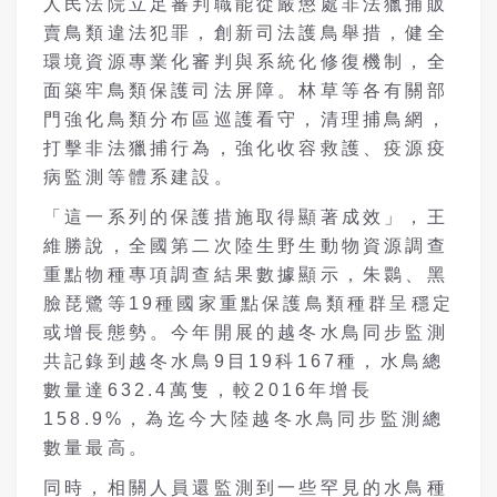
人民法院立足審判職能從嚴懲處非法獵捕販
賣鳥類違法犯罪，創新司法護鳥舉措，健全
環境資源專業化審判與系統化修復機制，全
面築牢鳥類保護司法屏障。林草等各有關部
門強化鳥類分布區巡護看守，清理捕鳥網，
打擊非法獵捕行為，強化收容救護、疫源疫
病監測等體系建設。
「這一系列的保護措施取得顯著成效」，王
維勝說，全國第二次陸生野生動物資源調查
重點物種專項調查結果數據顯示，朱䴉、黑
臉琵鷺等19種國家重點保護鳥類種群呈穩定
或增長態勢。今年開展的越冬水鳥同步監測
共記錄到越冬水鳥9目19科167種，水鳥總
數量達632.4萬隻，較2016年增長
158.9%，為迄今大陸越冬水鳥同步監測總
數量最高。
同時，相關人員還監測到一些罕見的水鳥種