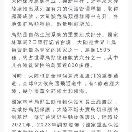
大陸保護鳥類有成，據新華社，近年來大陸
陸續推出系列強有力的保護管理舉措，取得
顯著成效，大量瀕危鳥類種群穩中有升，各
地集群鳥類種類、數量明顯增加。
鳥類是自然生態系統的重要組成部分。國家
林草局2日舉行記者會說，大陸是世界上鳥
類資源最為豐富的國家之一，鳥類1505
種，約占世界鳥類總種數的六分之一，其中
具有遷徙習性的鳥類達800多種。
同時，大陸也是全球候鳥跨境遷飛的重要通
道，全球9大候鳥遷飛通道中，有4條途經大
陸，幾乎覆蓋全部領土和領海。
國家林草局野生動植物保護司長王維勝說，
為做好鳥類保護，大陸不斷夯實鳥類保護法
制基礎，修訂通過野生動物保護法，陸續於
2021年、2023年調整發佈《國家重點保護