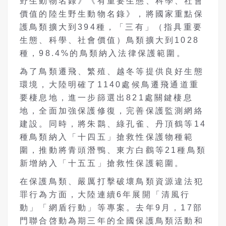
野生動物名錄》《有重要生態、科學、社會
價值的陸生野生動物名錄》，將國家重點保
護鳥類擴大到394種，「三有」（指具重要
生態、科學、社會價值）鳥類擴大到1028
種，98.4%的鳥類納入法律保護範圍。
為了鳥類遷飛、繁殖、越冬等提供良好生態
環境，大陸明確了1140處候鳥遷飛通道重
要棲息地，進一步篩選出821處關鍵棲息
地，全面加強保護修復，完善保護監測網絡
建設。同時，將朱䴉、綠孔雀、丹頂鶴等14
種鳥類納入「十四五」搶救性保護物種範
圍，推動將青頭潛鴨、東方白鸛等21種鳥類
新增納入「十五五」搶救性保護範圍。
在保護鳥類、嚴厲打擊破壞鳥類資源違法犯
罪行為方面，大陸連續6年展開「清風行
動」「網盾行動」等專案。去年9月，17部
門聯合啓動為期三年的全國保護鳥類活動和