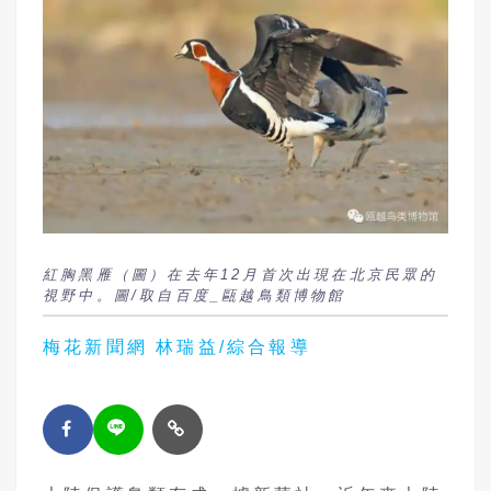
紅胸黑雁（圖）在去年12月首次出現在北京民眾的
視野中。圖/取自百度_甌越鳥類博物館
梅花新聞網 林瑞益/綜合報導