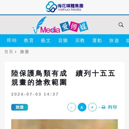
即時
教育
藝文
音樂
宗教
運動
旅遊
首頁
旅遊
陸保護鳥類有成 續列十五五
規畫的搶救範圍
2026-07-03 14:37
旅遊
列印
-
A
+