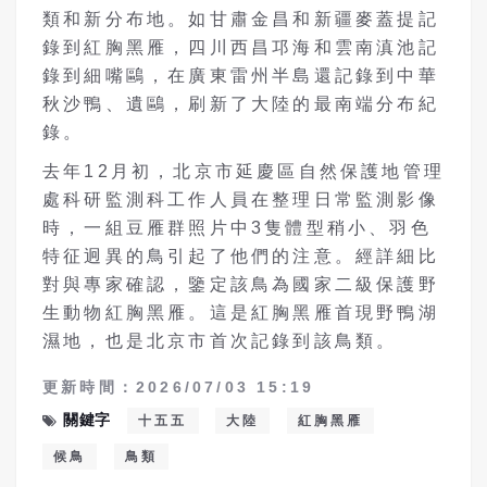
類和新分布地。如甘肅金昌和新疆麥蓋提記
錄到紅胸黑雁，四川西昌邛海和雲南滇池記
錄到細嘴鷗，在廣東雷州半島還記錄到中華
秋沙鴨、遺鷗，刷新了大陸的最南端分布紀
錄。
去年12月初，北京市延慶區自然保護地管理
處科研監測科工作人員在整理日常監測影像
時，一組豆雁群照片中3隻體型稍小、羽色
特征迥異的鳥引起了他們的注意。經詳細比
對與專家確認，鑒定該鳥為國家二級保護野
生動物紅胸黑雁。這是紅胸黑雁首現野鴨湖
濕地，也是北京市首次記錄到該鳥類。
更新時間：2026/07/03 15:19
關鍵字
十五五
大陸
紅胸黑雁
候鳥
鳥類