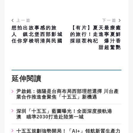
上一篇
下一篇
想拍出故事感的旅
【有片】夏天最療癒
人 鎮北堡西部影城
的旅行！走進寧夏鮮
任你穿梭明清與民國
採頭茬枸杞 爆汁香
甜超驚艷
延伸閱讀
尹啟銘：德陽是台商布局西部理想選擇 川台產
業合作推進會聚焦「十五五」新機遇
深圳「十五五」藍圖曝光！全面深度接軌港
澳 瞄準2030打造赴陸第一城
十五五規劃強勢開局！「AI+」領航新質生產力