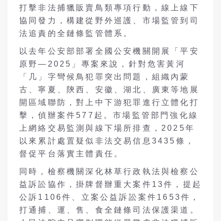
打擊非法捕獵販賣鳥類專項行動，線上線下
協同發力，構建從野外巡護、市場監管到司
法追責的全鏈條監管體系。
以去年公安部部署全國公安機關開展「平安
原野—2025」專案來說，針對危害黃河
「几」字彎候鳥犯罪突出問題，組織內蒙
古、寧夏、陝西、安徽、湖北、廣東等地展
開區域聯防，對上中下游犯罪進行立體化打
擊，偵辦案件577起。市場監管部門強化線
上網絡交易監測與線下場所排查，2025年
以來累計處置疑似非法交易信息3435條，
督促平台落實主體責任。
同時，檢察機關深化林草行政執法與檢察公
益訴訟協作，掛牌督辦重大案件13件，提起
公訴1106件、立案公益訴訟案件1653件，
打通捕、運、售、食全鏈條司法保護渠道。