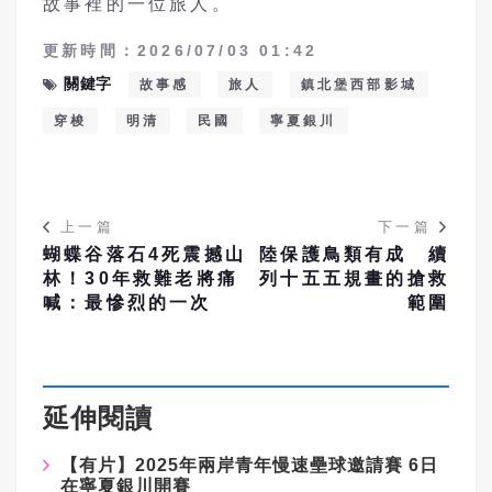
故事裡的一位旅人。
更新時間：2026/07/03 01:42
關鍵字
故事感
旅人
鎮北堡西部影城
穿梭
明清
民國
寧夏銀川
上一篇
下一篇
蝴蝶谷落石4死震撼山
陸保護鳥類有成 續
林！30年救難老將痛
列十五五規畫的搶救
喊：最慘烈的一次
範圍
延伸閱讀
【有片】2025年兩岸青年慢速壘球邀請賽 6日
在寧夏銀川開賽