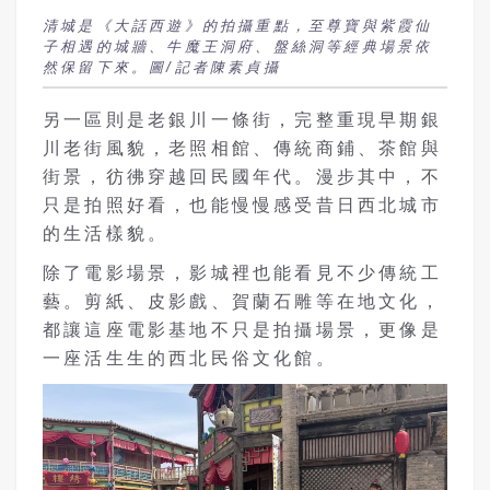
清城是《大話西遊》的拍攝重點，至尊寶與紫霞仙
子相遇的城牆、牛魔王洞府、盤絲洞等經典場景依
然保留下來。圖/記者陳素貞攝
另一區則是老銀川一條街，完整重現早期銀
川老街風貌，老照相館、傳統商鋪、茶館與
街景，彷彿穿越回民國年代。漫步其中，不
只是拍照好看，也能慢慢感受昔日西北城市
的生活樣貌。
除了電影場景，影城裡也能看見不少傳統工
藝。剪紙、皮影戲、賀蘭石雕等在地文化，
都讓這座電影基地不只是拍攝場景，更像是
一座活生生的西北民俗文化館。