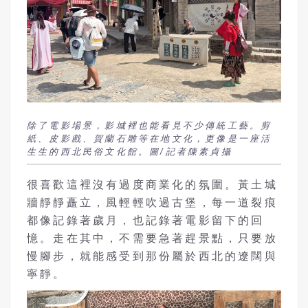
除了電影場景，影城裡也能看見不少傳統工藝。剪
紙、皮影戲、賀蘭石雕等在地文化，更像是一座活
生生的西北民俗文化館。圖/記者陳素貞攝
很喜歡這裡沒有過度商業化的氛圍。黃土城
牆靜靜矗立，風輕輕吹過古堡，每一道裂痕
都像記錄著歲月，也記錄著電影留下的回
憶。走在其中，不需要急著趕景點，只要放
慢腳步，就能感受到那份屬於西北的遼闊與
寧靜。