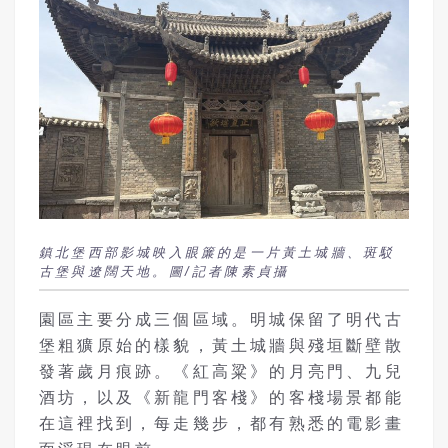
鎮北堡西部影城映入眼簾的是一片黃土城牆、斑駁
古堡與遼闊天地。圖/記者陳素貞攝
園區主要分成三個區域。明城保留了明代古
堡粗獷原始的樣貌，黃土城牆與殘垣斷壁散
發著歲月痕跡。《紅高粱》的月亮門、九兒
酒坊，以及《新龍門客棧》的客棧場景都能
在這裡找到，每走幾步，都有熟悉的電影畫