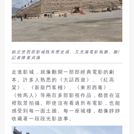
鎮北堡西部影城既有歷史感、又充滿電影氛圍。圖/
記者陳素貞攝
走進影城，就像翻開一部部經典電影的劇
本。許多人熟悉的《大話西遊》、《紅高
粱》、《新龍門客棧》、《東邪西毒》、
《牧馬人》等兩百多部影視作品，都曾在這
裡取景拍攝。即使沒有看過所有電影，也能
感受到每一面土牆、每一座城樓，都像靜靜
收藏著一段段光影故事。