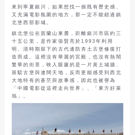
來到寧夏銀川，如果想找一個既有歷史感、
又充滿電影氛圍的地方，那一定不能錯過鎮
北堡西部影城。
鎮北堡位在賀蘭山東麓，距離銀川市區約三
十五公里，是作家張賢亮於1993年利用
明、清時期留下的古代邊防夯土古堡修復打
造而成。這裡沒有華麗的宮殿，也沒有熱鬧
繁華的街景，映入眼簾的是一片黃土城牆、
斑駁古堡與遼闊天地，反而更能感受到西北
大地特有的蒼茫與故事感，因此也被譽為
「中國電影從這裡走向世界」、「東方好萊
塢」。