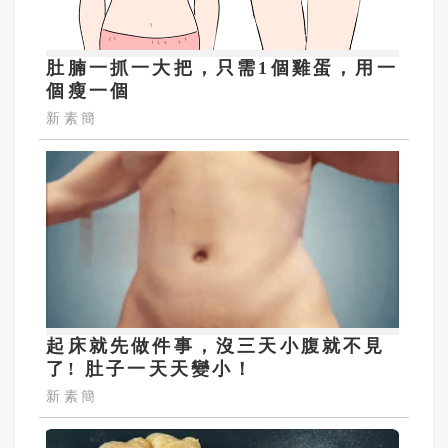
肚腩一抓一大把，只需1個雞蛋，用一
個瘦一個
新素簡
起床就先做件事，沒三天小腹就不見
了! 肚子一天天變小！
新素簡