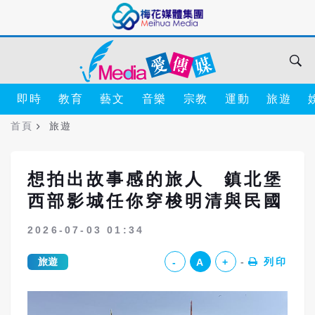
即時
教育
藝文
音樂
宗教
運動
旅遊
首頁
旅遊
想拍出故事感的旅人 鎮北堡
西部影城任你穿梭明清與民國
2026-07-03 01:34
旅遊
列印
-
A
+