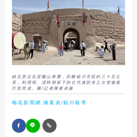
鎮北堡位在賀蘭山東麓，距離銀川市區約三十五公
里，利用明、清時期留下的古代邊防夯土古堡修復
打造而成。圖/記者陳素貞攝
梅花新聞網 陳素貞/銀川報導