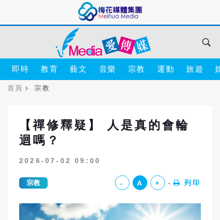
即時
教育
藝文
音樂
宗教
運動
旅遊
首頁
宗教
【禪修釋疑】 人是真的會輪
迴嗎？
2026-07-02 09:00
宗教
列印
-
A
+