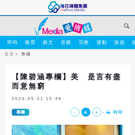
即時
教育
藝文
音樂
宗教
運動
旅遊
首頁
專欄
【陳碧涵專欄】美 是言有盡
而意無窮
2026-05-21 15:49
專欄
列印
-
A
+