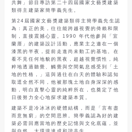
共舞」節目專訪第二十四屆國家文藝獎建築
類得主建築家簡學義先生。
第
24
屆國家文藝獎建築類得主簡學義先生認
為：真正的美，往往能跨越視覺的倚賴和限
制，直接震撼心靈。
1990
年代他參與「宜
蘭厝」的建築設計活動，應業主之邀在一個
漆黑的半夜，提前走進尚未動工的基地。在
看不見任何地貌的黑夜，超越視覺慣性，純
粹地透過聽覺、觸覺與空間氣息感受到「土
地的性格，」這與過往在白天的體驗和認知
取逕全然不同，他被那塊土地自身深深的感
動，明白直擊心靈的純粹所在，也奠定了他
日後努力全心地探求建築本質。
建築不是冷冰冰的硬體結構，而是「言有盡
而意無窮」的空間思辨。簡學義認為好的建
築必需回應當地的歷史記憶與文化底蘊，並
與自然、大環境達成和諧共生。