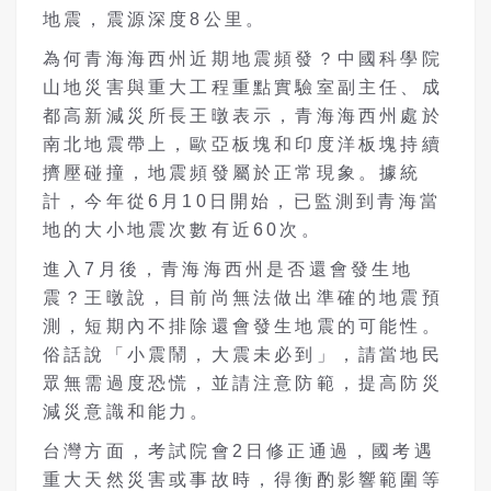
地震，震源深度8公里。
為何青海海西州近期地震頻發？中國科學院
山地災害與重大工程重點實驗室副主任、成
都高新減災所長王暾表示，青海海西州處於
南北地震帶上，歐亞板塊和印度洋板塊持續
擠壓碰撞，地震頻發屬於正常現象。據統
計，今年從6月10日開始，已監測到青海當
地的大小地震次數有近60次。
進入7月後，青海海西州是否還會發生地
震？王暾說，目前尚無法做出準確的地震預
測，短期內不排除還會發生地震的可能性。
俗話說「小震鬧，大震未必到」，請當地民
眾無需過度恐慌，並請注意防範，提高防災
減災意識和能力。
台灣方面，考試院會2日修正通過，國考遇
重大天然災害或事故時，得衡酌影響範圍等