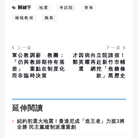
關鍵字
地震
考試院
青海
極端氣候
颱風
上一篇
下一篇
軍公教調薪 教團：
才因病向立院請假！
「仍與教師期待有落
鄭英耀再赴新竹市輔
差」 重點在制度化
選 網挖「焦糖條
而非臨時決策
款」黑歷史
延伸閱讀
紐約初選大地震！曼達尼成「造王者」力挺3將
全勝 民主黨建制派遭重創