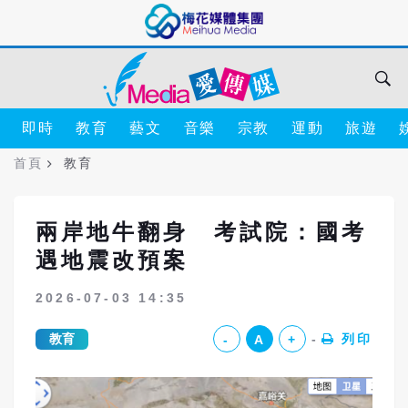
即時
教育
藝文
音樂
宗教
運動
旅遊
首頁
教育
兩岸地牛翻身 考試院：國考
遇地震改預案
2026-07-03 14:35
教育
列印
-
A
+