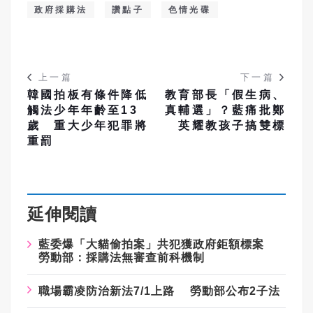
政府採購法
讚點子
色情光碟
上一篇
下一篇
韓國拍板有條件降低
教育部長「假生病、
觸法少年年齡至13
真輔選」？藍痛批鄭
歲 重大少年犯罪將
英耀教孩子搞雙標
重罰
延伸閱讀
藍委爆「大貓偷拍案」共犯獲政府鉅額標案
勞動部：採購法無審查前科機制
職場霸凌防治新法7/1上路 勞動部公布2子法