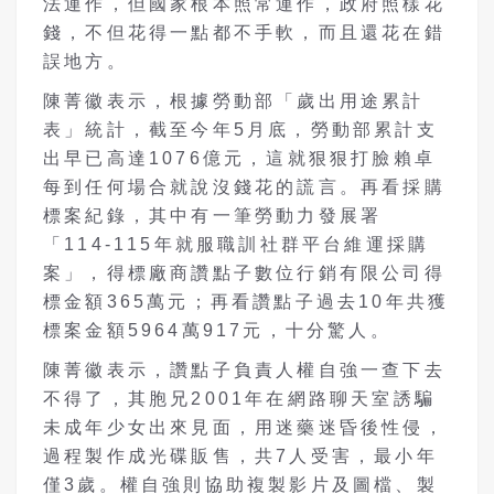
法運作，但國家根本照常運作，政府照樣花
錢，不但花得一點都不手軟，而且還花在錯
誤地方。
陳菁徽表示，根據勞動部「歲出用途累計
表」統計，截至今年
5
月底，勞動部累計支
出早已高達
1076
億元
，
這就狠狠打臉
賴卓
每到任何場合就說沒錢花的謊言。再看採購
標案紀錄
，
其中有一筆
勞動力發展署
「
114-115
年就服職訓社群平台維運採購
案」，得標廠商讚點子數位行銷有限公司得
標金額
365
萬元
；再看
讚點子過去
10
年共獲
標案金額
5964
萬
917
元
，十分驚人
。
陳菁徽表示，讚點子
負責人權自強一查下去
不得了，其胞兄2001年在網路聊天室誘騙
未成年少女出來見面，用迷藥迷昏後性侵，
過程製作成光碟販售，
共7人受害，最小年
僅3歲。權自強則協助複製影片及圖檔、製