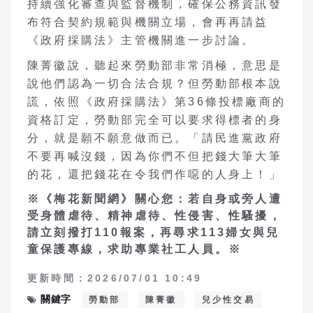
持續強化審查與監督機制，確保公務資訊發
布符合契約規範與機關立場，會再再請益
《政府採購法》主管機關進一步討論。
陳菁徽說，聽起來勞動部非常消極，意思是
說他們認為一切合法合規？但勞動部根本說
謊，依照
《政府採購法》第36條投標廠商的
資格訂定，勞動部完全可以要求得標者的身
分，就是願不願意做而已。「請民進黨政府
不要再喊沒錢，因為你們不但把錢大筆大筆
的花，還把錢花在令我們作噁的人身上！」
※《梅花新聞網》關心您：若自身或旁人遭
受身體虐待、精神虐待、性侵害、性騷擾，
請立刻撥打110報案，再尋求113婦女與兒
童保護專線，求助專業社工人員。※
更新時間：2026/07/01 10:49
關鍵字
勞動部
陳菁徽
兒少性交易