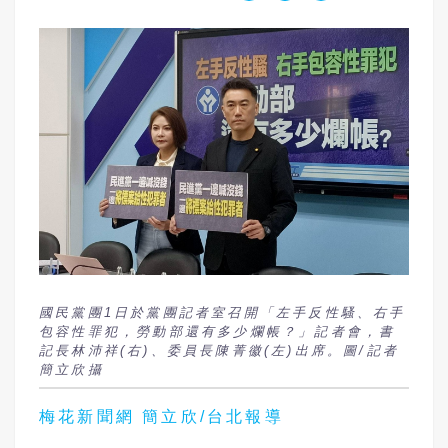
國民黨團1日於黨團記者室召開「左手反性騷、右手
包容性罪犯，勞動部還有多少爛帳？」記者會，書
記長林沛祥(右)、委員長陳菁徽(左)出席。圖/記者
簡立欣攝
梅花新聞網 簡立欣/台北報導