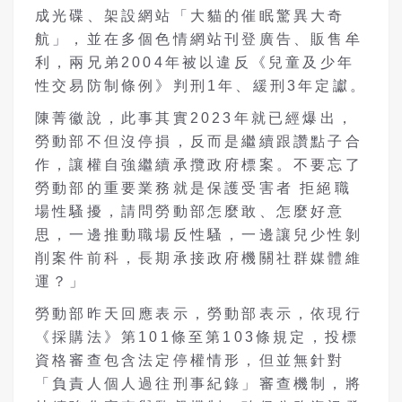
成光碟、架設網站「大貓的催眠驚異大奇
航」，並在多個色情網站刊登廣告、販售牟
利，兩兄弟2004年被以違反《兒童及少年
性交易防制條例》判刑1年、緩刑3年定讞。
陳菁徽說，
此事其實2023年就已經爆出，
勞動部不但沒停損，反而是繼續跟
讚點子
合
作，讓權自強繼續承攬政府標案。不要忘了
勞動部的重要業務就是保護受害者 拒絕職
場性騷擾
，請問勞動部怎麼敢、怎麼好意
思，一邊推動職場反性騷，一邊讓兒少性剝
削案件前科，長期承接政府機關社群媒體維
運？」
勞動部昨天回應表示，
勞動部表示，依現行
《採購法》第101條至第103條規定，投標
資格審查包含法定停權情形，但並無針對
「負責人個人過往刑事紀錄」審查機制，將