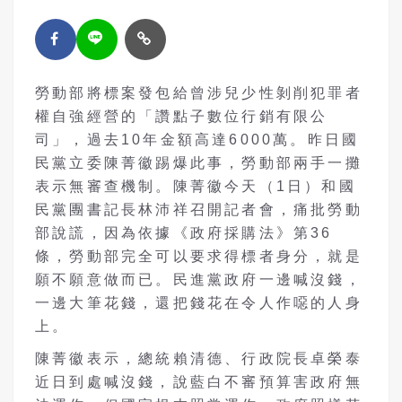
勞動部將標案發包給曾涉兒少性剝削犯罪者
權自強經營的「讚點子數位行銷有限公
司」
，
過去
10
年金額高達
6000
萬
。昨日國
民黨立委陳菁徽踢爆此事，勞動部兩手一攤
表示無審查機制。陳菁徽今天（1日）和國
民黨團書記長林沛祥召開記者會，痛批勞動
部說謊，
因為依據
《政府採購法》第36
條，勞動部完全可以要求得標者身分，就是
願不願意做而已。民進黨政府一邊喊沒錢，
一邊大筆花錢，還把錢花在令人作噁的人身
上。
陳菁徽表示
，總統賴清德、行政院長卓榮泰
近日
到處喊沒錢
，
說藍白不審預算害政府無