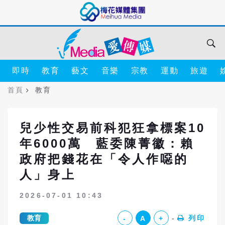
即時
教育
藝文
音樂
宗教
運動
旅遊
首頁
教育
兒少性交易前科犯狂拿標案10
年6000萬 藍委陳菁徽：賴
政府把錢花在「令人作噁的
人」身上
2026-07-01 10:43
教育
列印
-
A
+