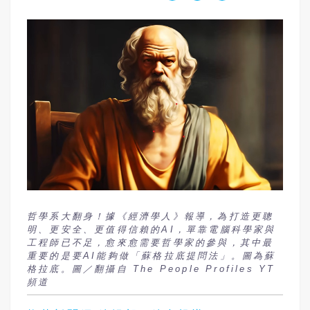
哲學系大翻身！據《經濟學人》報導，為打造更聰
明、更安全、更值得信賴的AI，單靠電腦科學家與
工程師已不足，愈來愈需要哲學家的參與，其中最
重要的是要AI能夠做「蘇格拉底提問法」。圖為蘇
格拉底。圖／翻攝自 The People Profiles YT
頻道