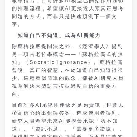
報導指出，目前許多AI模型已開始採用類似
的推理流程，希望讓AI更接近人類真正思考
問題的方式，而非只是快速預測下一個文
字。
「知道自己不知道」成為AI
新能力
除蘇格拉底提問法之外，《經濟學人》提到
另一項古老哲學概念——「蘇格拉底式的無
知」（Socratic Ignorance）。蘇格拉底
曾說，真正的智慧，在於知道自己知道得很
少。這種看似簡單的觀念，卻被AI研究人員
視為解決大型語言模型過度自信的重要方
向。
目前許多AI系統即使缺乏足夠資訊，也常以
極高信心給出錯誤答案，造成使用者誤判。
研究人員希望未來AI能學會承認「我不知
道」、「資訊不足」、「需要更多證據」，
讓模型在不確定時保持謙遜，而不是編造答