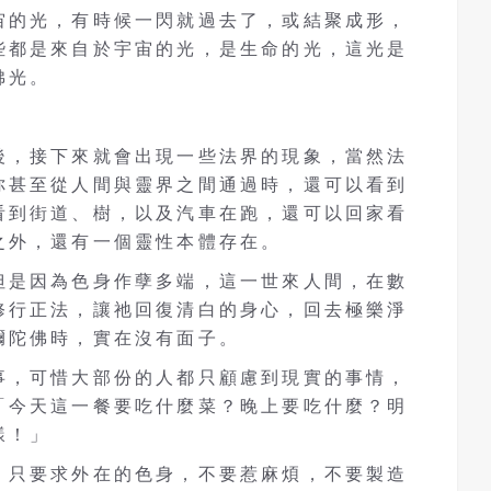
宙的光，有時候一閃就過去了，或結聚成形，
些都是來自於宇宙的光，是生命的光，這光是
佛光。
後，接下來就會出現一些法界的現象，當然法
你甚至從人間與靈界之間通過時，還可以看到
看到街道、樹，以及汽車在跑，還可以回家看
之外，還有一個靈性本體存在。
但是因為色身作孽多端，這一世來人間，在數
修行正法，讓祂回復清白的身心，回去極樂淨
彌陀佛時，實在沒有面子。
事，可惜大部份的人都只顧慮到現實的事情，
「今天這一餐要吃什麼菜？晚上要吃什麼？明
樣！」
，只要求外在的色身，不要惹麻煩，不要製造