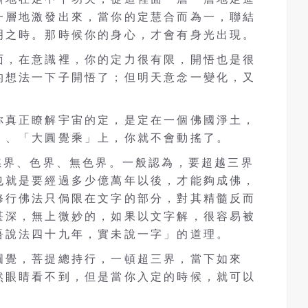
一層地激發出來，當你的定慧合而為一，聯結
明之時。那時候你的身心，才會有身光出現。
面，在意識裡，你的定力很有限，開悟也是很
的想法一下子開悟了；但明天意念一變化，又
你真正瞭解宇宙的定，是定在一個佛國淨土，
」、「大圓覺乘」上，你就不會動搖了。
慾界、色界、無色界。一般認為，要超越三界
也就是要經過多少億萬年以後，才能夠成佛，
修行佛法只侷限在文字的部分，對其精髓反而
甚深，無上微妙的，如果以文字解，很容易被
吾說法四十九年，實未說一字」的道理。
圓覺，菩提總持行，一頓超三界，當下如來
然眼睛看不到，但是當你入定的時候，就可以