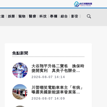
旅遊
娛樂
寵物
醫療
科技
專欄
綜合
影音
焦點新聞
大谷翔平升格二寶爸 換保時
捷開賓利 真美子包辦全家飲
食
2026-08-07 14:14
川普嘲笑電動車車主「有病」
曝露美國新能源車發展落後中
國的關鍵
2026-08-07 14:09