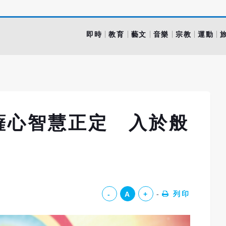
即時
教育
藝文
音樂
宗教
運動
薩心智慧正定 入於般
列印
-
A
+