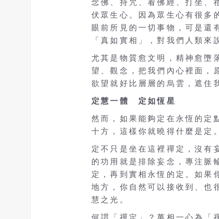
念佛、持咒、看佛經、打坐、
伏眾生心。因為眾生心有很多的
眼前所見的一切事物，可是還
「真如實相」，對我們人類來
尤其是物質愈文明，精神愈墮
望、觀念，把我們內心裡面，
欲望就好比層層的烏雲，遮住
定慧一體 定如恆星
然而，如果能夠定在永恆的定
十方，這樣你就曉得什麼是定
定不只是坐在這裡禪定，沒有
的功用就是排除妄念，專注脈
定，再到實相永恆的定。如果
地方，你自然可以接收到、也
慧之光。
何謂「禪定」？萬相一心為「