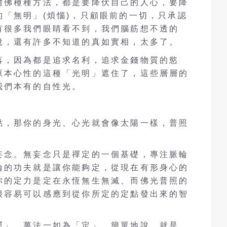
禮佛種種方法，都是要降伏自己的人心，要降
「無明」(煩惱)，只顧眼前的一切，只承認
有很多我們眼睛看不到，我們腦筋想不透的
說，還有許多不知道的真如實相，太多了。
落，因為都是追求名利，追求金錢物質的慾
原本心性的這種「光明」遮住了，這些層層的
我們本有的自性光。
點，那你的身光、心光就會像太陽一樣，普照
。
妄念。無妄念只是禪定的一個基礎，專注脈輪
輪的功夫就是讓你能夠定，從現在有形身心的
你的定力是定在永恆無生無滅、而佛光普照的
很容易可以感應到從你所定的定點發出來的智
禪」，萬法一如為「定」。簡單地說，就是