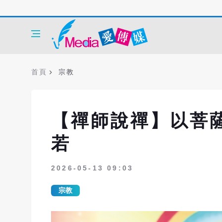
首頁
宗教
【禪師說禪】以菩
若
2026-05-13 09:03
宗教