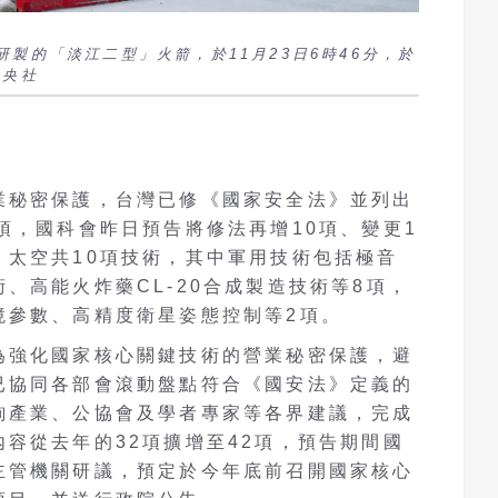
製的「淡江二型」火箭，於11月23日6時46分，於
中央社
業秘密保護，台灣已修《國家安全法》並列出
項，國科會昨日預告將修法再增10項、變更1
、太空共10項技術，其中軍用技術包括極音
、高能火炸藥CL-20合成製造技術等8項，
境參數、高精度衛星姿態控制等2項。
為強化國家核心關鍵技術的營業秘密保護，避
已協同各部會滾動盤點符合《國安法》定義的
詢產業、公協會及學者專家等各界建議，完成
容從去年的32項擴增至42項，預告期間國
主管機關研議，預定於今年底前召開國家核心