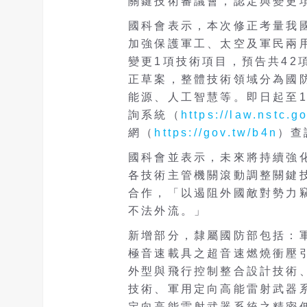
關鍵技術審議會，認定與變更
國科會表示，
本次修正考量我
加強保護軍工、太空及軍民兩
變更1項技術項目，預告共42
正草案，整體技術領域分為國
能源、人工智慧等。即日起至1
詢系統（
https://law.nstc.g
網（
https://gov.tw/b4n
）查
國科會並表示，未來將持續強
各技術主管機關滾動調整關鍵
合作，「以遏阻外國敵對勢力
不法外流。
」
新增部分，隸屬國防部包括：
極音速載具之超音速燃燒衝壓
外型與飛行控制整合設計技術
技術、軍用定向高能雷射武器
定向高能雷射武器系統之精密