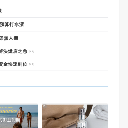
凍
疑預算打水漂
0架無人機
解決燃眉之急
資金快速到位
PR