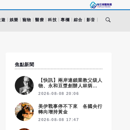
旅遊
娛樂
寵物
醫療
科技
專欄
綜合
影音
焦點新聞
【快訊】兩岸連鎖業教父级人
物、永和豆漿創辦人林炳生食
道癌病逝 享年70歲
2026-08-08 20:06
美伊戰事停不下來 各國央行
轉向增持黃金
2026-08-08 17:47