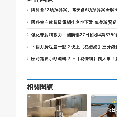
國科會22項預算案、運安會6項預算案全解
國科會自建超級電腦排名也下滑 萬美玲質
強化非對稱戰力 國防部27日招標4萬875
下個月房租差一點？快上【易借網】三分鐘
臨時需要小額週轉？上【易借網】找人幫！
相關閱讀
PR
PR