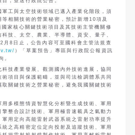
項目，並送行政院公告。
國軍工與太空技術領域已邁入產業化階段，須
用等相關技術的營業秘密，預計新增10項及
項國家核心關鍵技術項目及其技術主管機關修
防科技、太空、農業、半導體、資安、量子、
2月8日止，公告內容可至國科會主管法規查
ov.tw/
）「草案預告」專區與行政院公報資訊
詢。
化科技產業發展、觀測國內外技術進展，協同
技術項目與保護範疇，並與司法檢調體系共同
竊取關鍵技術之營業秘密，避免我國關鍵技術
軍用多模態情資智慧化分析暨生成技術、軍用
引擎整合設計技術、軍用極音速載具之氣動力
、軍用定向高能雷射武器系統之雷射功率提升
系統之高精密定位定向投射及追蹤技術、軍用
低耗損雷射投射鏡製作技術、軍用高解析雷射