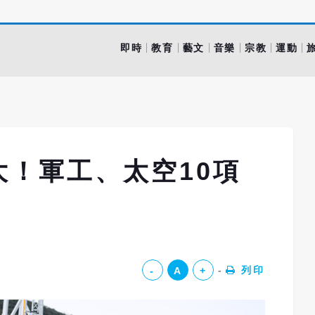
即時
教育
藝文
音樂
宗教
運動
！軍工、太空10項
列印
-
A
+