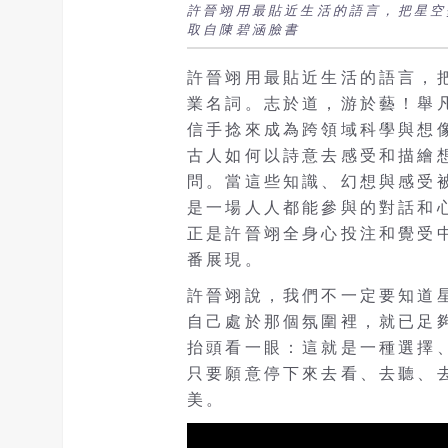
許晉翊用最貼近生活的語言，把星空
取自陳碧涵臉書
許晉翊用最貼近生活的語言，
業名詞。
志於道，游於藝！舉
信手捻來成為跨領域科學與想
古人如何以詩意去感受和描繪
問。當這些知識、幻想與感受
是一場人人都能參與的對話和
正是許晉翊全身心投注和覺受
番展現。
許晉翊說，我們不一定要知道
自己處於那個氛圍裡，就已足
抬頭看一眼：這就是一種選擇
只要願意停下來去看、去聽、
美。