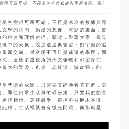
變得可親可感，不再是冰冷的數據與專業名詞。圖/
把星空變得可親可感，不再是冰冷的數據與專
凡文學的詞句、動漫的想像、電影的畫面，皆
像的串連和理解途徑。藉此，帶著大家，看見
想像中的天象，或是透過典籍留下對宇宙的追
被重新交織，星空便不再只是遙遠的學理，而
心流。這樣多重視角的天文俯瞰和仰望探究，
中最大的樂趣，也是「志於道，游於藝」的一
星星閃爍的成因，只需要安靜地看著它們，讓
夠。即使日常生活再忙碌紛擾，只要我們願意
、選擇相信、選擇感受、選擇不被麻木吞沒。
去記得，生活裡就會有微光閃現，而那就是