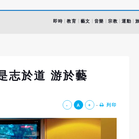
即時
教育
藝文
音樂
宗教
運動
是志於道 游於藝
列印
-
A
+