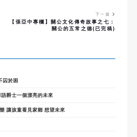
下一篇
：
【張亞中專欄】關公文化傳奇故事之七：
明
關公的五常之德(已完稿)
不囚於困
華語爵士一個漂亮的未來
樂 讓孩童看見家鄉 想望未來