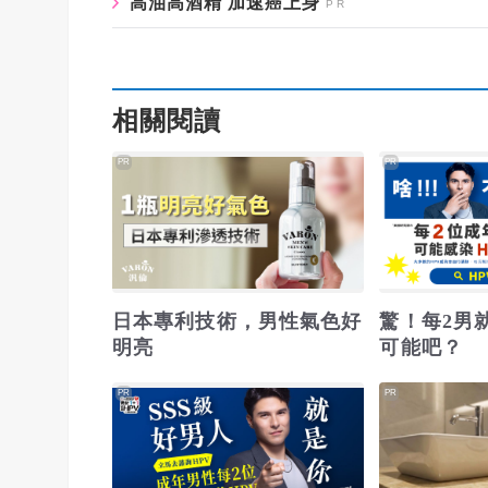
高油高酒精 加速癌上身
相關閱讀
PR
PR
日本專利技術，男性氣色好
驚！每2男
明亮
可能吧？
PR
PR