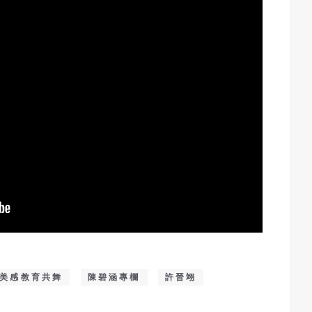
美感教育共舞
陳碧涵專欄
許晉翊