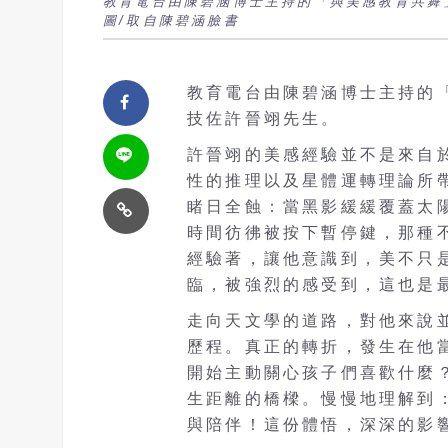
教育電台由陳碧涵博士主持的「與美感教育共舞
圖/取自陳碧涵臉書
教育電台由陳碧涵博士主持的
技佐許晉翊先生。
許晉翊的美感經驗並不是來自
性的推理以及星體運轉理論所
睹日全蝕：當黑影緩緩覆蓋太
時間彷彿被按下暫停鍵，那種
經驗著，讓他意識到，美不只
臨，被強烈的感受到，這也是
走向天文學的道路，對他來說
歷程。真正的轉折，發生在他
開始主動關心孩子們喜歡什麼
生距離的橋樑。慢慢地理解到
與陪伴！這份體悟，深深的影