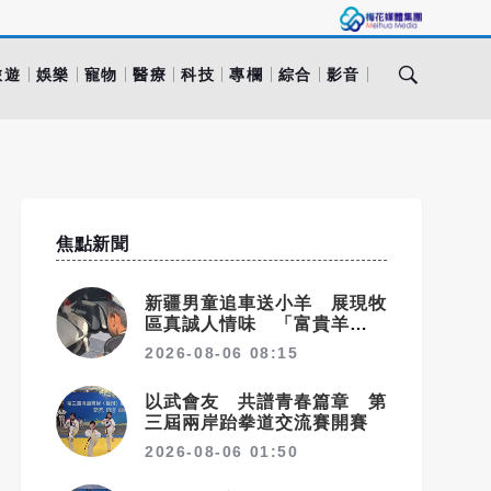
旅遊
娛樂
寵物
醫療
科技
專欄
綜合
影音
焦點新聞
新疆男童追車送小羊 展現牧
區真誠人情味 「富貴羊」也
成遊客最愛伴手禮
2026-08-06 08:15
以武會友 共譜青春篇章 第
三屆兩岸跆拳道交流賽開賽
2026-08-06 01:50