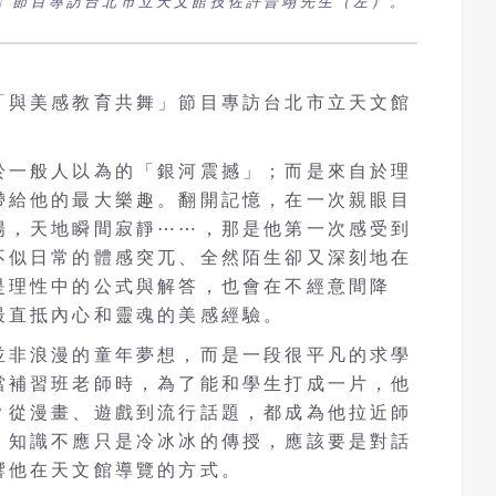
」節目專訪台北市立天文館技佐許晉翊先生（左）。
「與美感教育共舞」節目專訪台北市立天文館
於一般人以為的「銀河震撼」；而是來自於理
帶給他的最大樂趣。翻開記憶，在一次親眼目
陽，天地瞬間寂靜
⋯⋯
，那是他第一次感受到
不似日常的體感突兀、全然陌生卻又深刻地在
是理性中的公式與解答，也會在不經意間降
最直抵內心和靈魂的美感經驗。
並非浪漫的童年夢想，而是一段很平凡的求學
當補習班老師時，為了能和學生打成一片，他
？從漫畫、遊戲到流行話題，都成為他拉近師
：知識不應只是冷冰冰的傳授，應該要是對話
響他在天文館導覽的方式。