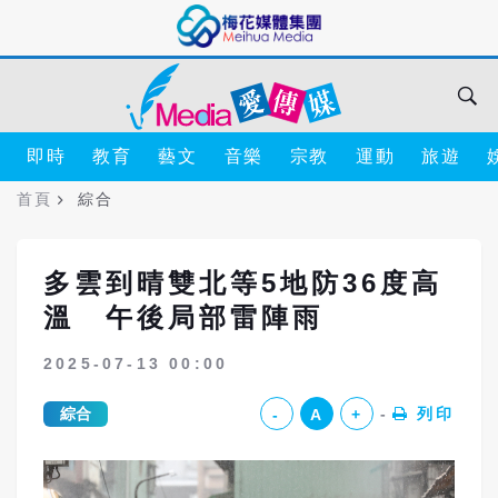
即時
教育
藝文
音樂
宗教
運動
旅遊
首頁
綜合
多雲到晴雙北等5地防36度高
溫 午後局部雷陣雨
2025-07-13 00:00
綜合
列印
-
A
+