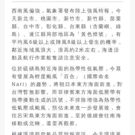
西南風偏強，氣象署發布陸上強風特報，今
天新北市、桃園市、新竹市、新竹縣、苗栗
縣、台中市、彰化縣、台東縣（含蘭嶼、綠
島）、連江縣局部地區為「黃色燈號」，有
平均風6級以上或陣風8級以上發生的機率，
鄰近海域風浪大，浪高約2米左右，海邊活
動及航行作業船隻請注意安全。
位於硫磺島附近海面的熱帶性低氣壓，今晨
有發展為輕度颱風「百合」（國際命名
Nari）的趨勢，將朝日本東方海面前進，對
台灣暫無影響。而菲律賓東方海面低壓帶有
熱帶擾動生成的訊號，不排除增強為熱帶性
低氣壓或颱風，預估未來進一步發展後，會
往呂宋島東方海面前進，至於後續會往南海
移動或北轉，還需再觀察。
根據環境部空氣品質預報資訊，今天環境風