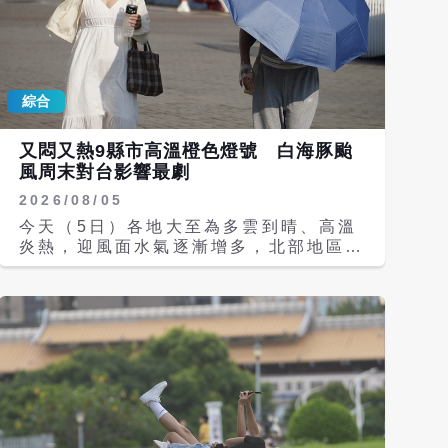
綜合
又悶又熱9縣市高溫橙色燈號 白海豚颱
風周末對台影響最劇
2026/08/05
今天（5日）各地大至為多雲到晴、高溫
炎熱，迎風面水氣逐漸增多，北部地區越
晚降雨機率越增加，偶有短暫陣雨出現，
東北部地區亦有零星降雨，而午後中南部
地區及其他山區有局部短暫雷陣雨，尤其
山區有大雨出現的機率，下午出門請注意
天氣的變化並攜帶雨具備用；清晨至上午
中南部地區有局部短暫陣雨的機率。 氣
溫方面，各地高溫為攝氏32至35度，局
部仍會來到36度或以上，外出請做好防
曬並多補充水分。離島天氣部分，澎湖晴
時多雲；氣溫27至32度；金門晴時多