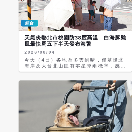
環流沉降影響，各地天氣高溫炎熱，宜蘭
縣及花蓮縣有焚風發生的機率，氣象署發
布高溫資訊，今天白天宜蘭縣為「橙色燈
綜合
號」，有攝氏38度極端高溫出現的機
率；台北市、新北市、彰化縣、雲林縣、
台南市、屏東縣、花蓮縣為「橙色燈
天氣炎熱北市桃園防38度高溫 白海豚颱
號」，有連續出現36度高溫的機率；南
風最快周五下半天發布海警
投縣、嘉義縣、台東縣為「黃色燈號」，
2026/08/04
有出現36度高溫的機率。 原本西太平洋
三颱鼎立的狀況，在第14號颱風鯨魚
今天（4日）各地為多雲到晴，僅基隆北
（國際命名：KUJIRA）減弱並消散後，
海岸及大台北山區有零星降雨機率，感受
目前還有2個颱風。氣象署表示，中度颱
大致高溫炎熱，午後中南部、花東地區及
風白海豚（國際命名：DOLPHIN）轉彎
各山區有局部短暫雷陣雨，清晨西半部地
時間較預期更晚，可能要等到登中國後才
區亦有零星短暫陣雨。 氣溫方面，各地
會開始北轉，若依此路徑，最快今天下半
高溫為攝氏32至35度，尤其新竹以北、
天將發布海警，不排除周六（8日）針對
中南部近山區及花蓮局部會來到36度或
馬祖發布陸警，且周末雨勢較之前預測更
以上，且近中午前後紫外線偏強，外出務
劇烈，中部以北預估將在豪、大雨中度過
必做好防曬並多補充水分。離島天氣部
父親節。 由於白海豚移動速度有減緩的
分，澎湖多雲短暫陣雨、氣溫27至32
趨勢，因此預測周六、下周日（9日）降
度；金門多雲、27至33度；馬祖晴時多
雨情況會更劇烈。隨著颱風外圍雲系接近
雲、27至32度。 各地天氣晴朗炎熱，氣
影響，北部地區、中部山區有持續性降
象署發布高溫資訊，今天白天台北市、桃