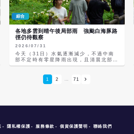
徑由原本的320公里減為250公里至280
高雄市、屏東縣、花蓮縣為「黃色燈
公里左右。 第14號輕度颱風鯨魚（國際
號」，有出現36度高溫的機率。 第13號
命名：KUJIRA）位於鵝鑾鼻南南西方海
綜合
颱風白海豚（國際命名：DOLPHIN）強
面，未來偏東移動，對台灣天氣沒有直接
度已減弱為中度颱風，位於台北東方海
影響。鯨魚未來24小時將登陸呂宋島後
面，以西北西到偏西的方向往日本南方至
各地多雲到晴午後局部雨 強颱白海豚路
消散，水氣將併入白海豚。 而原位於威
琉球附近海面移動，目前距離仍遙遠，短
徑仍待觀察
克島東南方海面上的熱帶性低氣壓TD16
期內對台灣天氣暫無影響，請留意後續颱
已發展為今年第15號颱風昌鴻（國際命
2026/07/31
風資訊。 此外，位於菲律賓東方海面的
名：CHAN-HOM），距離台北東方約
熱帶性低氣壓TD15預計將增強為颱風
今天（31日）水氣逐漸減少，不過中南
4680公里的海面上，未來將往日本東方
「鯨魚」（國際命名KUJIRA），但環境
部不定時有零星降雨出現，且清晨北部地
海面移動，距離台灣遙遠對天氣暫無影
並不適合其發展，預估周二（4日）可能
區亦有零星降雨機率，白天各地大致為多
響。 氣象署提醒，基隆北海岸、東半部
就會減弱回熱帶低壓、水氣併入白海豚颱
雲偶見陽光，午後南部地區及各山區有局
（含蘭嶼、綠島）、恆春半島沿海及馬祖
風中。由於白海豚環流範圍廣，預測周五
部短暫雷陣雨，整體降雨範圍縮小、也較
1
2
71
...
有長浪發生的機率，海邊活動請多加留
（7日）颱風外圍雲系接近，北部地區有
短暫。 氣溫方面，因雲量較多，各地高
意。 根據環境部空氣品質預報資訊，今
局部短暫陣雨，中南部地區有零星短暫陣
溫約攝氏32至34度，局部仍有來到36度
天環境風場為東北風至西北風，中南部擴
雨；周六、下周日（8、9日）颱風及其
左右的機率，持續感受悶熱，外出請記得
散條件較差，污染物稍易累積，午後受光
外圍環流影響，北部地區及中部山區有局
多補充水分。離島天氣部分，澎湖多雲時
化作用影響，臭氧濃度稍易上升；宜蘭、
部大雨，其中北部山區恐有局部豪雨發
陰、氣溫26至31度；金門晴時多雲、26
花東空品區為「良好」等級；北部、竹
生。 氣象署指出，目前各國模式預測，
至31度；馬祖多雲時晴、26至31度。
苗、中部、雲嘉南、高屏空品區及馬祖、
周四（6日）之前白海豚會穩定朝琉球群
天氣高溫炎熱，氣象署發布高溫資訊，今
金門、澎湖為「普通」等級。
島方向移動，但之後的路徑則會出現分
天中午前後台北市為「橙色燈號」，有連
媒
隱私權保護
服務條款
個資保護聲明
聯絡我們
歧，一是持續往西通過台灣北部海面，對
續出現攝氏36度高溫的機率，請加強注