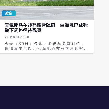
陣雨，並有局部大雨發生，其中北部山區
的機率。 根據交通部中央氣象署資料，
防局部豪雨，中南部地區及各山區為短暫
第13號強烈颱風白海豚（國際命名
陣雨；10日是白海豚逐漸遠離的過程，
綜合
DOLPHIN）中心位置在鵝鑾鼻東方
轉偏西南風，西半部仍有局部短暫陣雨，
3790公里處，以每小時22公里速度，向
其他地區為零星短暫陣雨。 目前在菲律
西北西進行，中心附近最大風速每秒51
天氣悶熱午後恐降雷陣雨 白海豚已成強
賓西側海面為今年第15號熱帶性低氣
公尺，7級風暴風半徑300公里，距離台
颱下周路徑待觀察
壓，但未來增強幅度有限，對台無影響；
灣仍遠，預測未來將以偏西北西到偏西方
另外在關島東方海面有熱帶系統正在醞
2026/07/30
向，朝日本南方海面到琉球群島一帶接
釀，不排除今天就有機會增強為熱帶性低
近，預計周三（5日）後受環境條件轉差
今天（30日）各地大多仍為多雲到晴，
氣壓、周四（6日）發展成為颱風，若成
影響，有機會減弱成中度颱風，儘管強度
僅清晨中部以北沿海地區亦有零星短暫陣
颱則是今年第14號颱風鯨魚（國際命名
減弱，但其暴風半徑仍大。至於後續路徑
雨，午後西半部地區及東半部山區有局部
KUJIRA），距台遙遠暫無影響，與白海
仍有待觀察，不排除持續向西進，也可能
短暫雷陣雨，前往山區活動請攜帶雨具備
豚之間應也不會有雙颱效應。 氣象署提
略為偏南或偏北移動，各種路徑都有可
用。 氣溫方面，東半部高溫約攝氏32、
醒，基隆北海岸、東半部沿海及恆春半島
能。 周二（4日）後颱風白海豚將慢慢來
33度，西半部普遍可達33至35度，內陸
留意長浪，周四起馬祖、周六起中部以北
到日本南方海面，台灣風向將轉為較偏東
區域更可能達到36以上，天氣悶熱，外
沿海及澎湖地區也要注意長浪。另外，周
北到偏北風，迎風面水氣會逐漸增多，其
出請多補充水分，而各地低溫仍約25到
四起至下周日東半部地區位於背風側，要
中周二主要是基隆北海岸、大台北山區偶
27度。離島天氣部分，澎湖多雲時晴、
留意焚風發生，周六與下周日金門地區也
有零星降雨，其他地區多雲到晴，午後南
氣溫27至31度；金門多雲、25至32
可能有焚風。另外，基隆北海岸、東半部
部、花東地區、中部山區有局部短暫雷陣
度；馬祖多雲短暫陣雨、27至31度。 天
（含蘭嶼、綠島）沿海及恆春半島有長浪
雨。 根據環境部空氣品質預報資訊，今
氣高溫炎熱，氣象署發布高溫資訊，今天
發生的機率，海邊活動請多加留意。 根
天環境風場為偏東風，西半部風速較弱，
白天台北市、新北市、桃園市、新竹縣、
據環境部空氣品質預報資訊，今天環境風
污染物稍易累積，午後受光化作用影響，
台中市、彰化縣、雲林縣、台南市、屏東