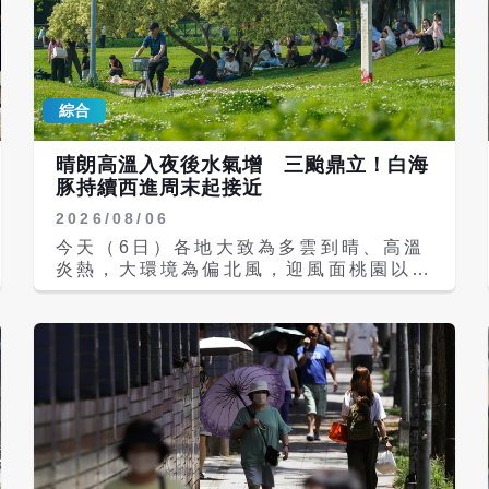
綜合
晴朗高溫入夜後水氣增 三颱鼎立！白海
豚持續西進周末起接近
2026/08/06
今天（6日）各地大致為多雲到晴、高溫
炎熱，大環境為偏北風，迎風面桃園以北
及宜蘭地區偶有短暫陣雨，清晨到上午中
南部地區也有零星下雨機會，午後中南部
地區及其他山區有局部短暫雷陣雨，尤其
山區有局部大雨出現的機率，請注意午後
天氣變化並攜帶雨具備用。 氣溫方面，
各地高溫普遍在攝氏32至35度，局部仍
會來到36度或以上，尤其宜蘭及花蓮可
能有局部焚風發生，紫外線也偏強，中午
前後可能達到過量級或以上，外出請做好
防曬並多補充水分；入夜後隨著颱風外圍