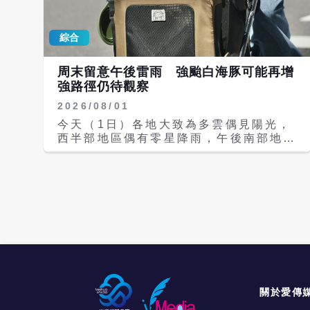
雨，並有局部大雨或豪雨發生，其中在北
園市為「橙色燈號」，有攝氏38度極端
部山區可能會有豪雨等級以上的降雨，中
高溫出現的機率；新北市、南投縣、花蓮
南部、東北部地區及其他山區有局部短暫
綜合
縣為「橙色燈號」，有連續出現36度高
陣雨。下周一至下周四（10至13日）隨
溫的機率；基隆市、新竹縣、彰化縣、雲
著颱風逐漸遠離，環境轉偏西南風，降雨
林縣、台南市、高雄市、屏東縣為「黃色
周末留意午後雷雨 強颱白海豚可能再增
逐漸減少，下周一西半部地區有局部短暫
燈號」，有出現36度高溫的機率。 第13
強路徑仍待觀察
陣雨，下周二（11日）至下周四為中南
號中度颱風白海豚（國際命名
部地區局部短暫陣雨或雷雨，其他各地以
2026/08/01
DOLPHIN）中心在台北東方海面，各國
午後雷陣雨為主。 第15號颱風昌鴻（國
模式預測，白海豚通過琉球後，周六（8
今天（1日）各地大致為多雲偶見陽光，
際命名：CHAN-HON）仍在台北東方約
日）左右會開始北轉，但北轉角度仍有分
西半部地區偶有零星降雨，午後南部地區
4280公里之處，未來增強的幅度不大，
歧，朝韓國或中國華中一帶都有機會；然
及各地山區有局部短暫雷陣雨，在這些地
預測將朝日本東方海面移動，對台無影
而，雖然颱風有北轉趨勢，但接近台灣的
方活動建議攜帶雨具備用，午後請留意天
響。 受到颱風外圍環流影響，氣象署發
過程中，外圍環流偏大，因此仍不排除周
氣變化。 氣溫方面，各地高溫約攝氏32
布陸上強風特報，今天蘭嶼、新北市、高
五（7日）下半天會發布海上颱風警報。
至35度，局部可能來到36度左右高溫，
雄市、屏東縣局部地區為「黃色燈號」，
目前預測白海豚仍會以中颱強度接近台
感受悶熱，請記得多補充水分並留意防
有平均風6級以上或陣風8級以上發生的
灣，暴風半徑也沒有明顯縮減的趨勢，周
曬，而各地低溫約25至27度。離島天氣
機率；氣象署提醒，今天基隆北海岸、東
六至下周一（10日）是影響台灣較顯著
部分，澎湖多雲、氣溫27至31度；金門
半部（含蘭嶼、綠島）、恆春半島沿海及
的期間；接近台灣的過程中，由於大環境
陰時多雲、26至31度；馬祖晴時多雲、
馬祖有長浪發生的機率，海邊活動請多加
不適合其發展，強度上不排除有可能減弱
26至31度。 各地天氣晴朗炎熱，氣象署
留意。 根據環境部空氣品質預報資訊，
成輕颱，對台灣的影響仍要視北轉的角度
發布高溫資訊，今天白天台北市為「橙色
今天颱風外圍雲系接近，環境風場為西北
而定，須再觀察。 氣象署提醒，周五至
燈號」，有攝氏38度極端高溫出現的機
關於愛傳
風至偏西風，受境外污染物影響，中南部
下周日（9日）隨著颱風接近，環境轉為
率；新北市地區、桃園市地區、台南市地