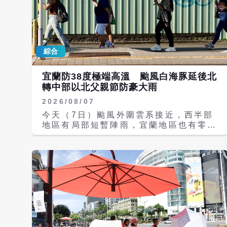
綜合
宜蘭防38度極端高溫 颱風白海豚延後北
轉中部以北父親節防豪大雨
2026/08/07
今天（7日）颱風外圍雲系接近，西半部
地區有局部短暫陣雨，宜蘭地區也有零星
短暫陣雨，花蓮、台東為多雲到晴，清晨
中南部地區有局部大雨發生的機率，請多
留意。 氣溫方面，各地高溫普遍在攝氏
33至35度，局部地區有36度以上高溫發
生的機率，宜蘭及花蓮有機會出現局部焚
風，中午前後紫外線偏強可達過量級或以
上，外出請做好防曬並多補充水分。離島
天氣部分，澎湖晴時多雲、氣溫27至31
度；金門多雲短暫陣雨、27至34度；馬
祖多雲短暫陣雨、27至35度。 颱風外圍