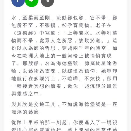
水，至柔而至剛，流動卻包容。它不爭，卻
無所不至，不張揚，卻孕育萬物。老子在
《道德經》中寫道：「上善若水。水善利萬
物而不爭，處眾人之所惡，故幾於道。」這
份以水為師的哲思，穿越兩千年的時空，如
今在歐洲大地上的一艘河輪上被悄悄實現
了。那艘船，名為海德堡號，隸屬於星途游
輪，以藝術為靈魂，以緩慢為信仰。她靜靜
地航行在多瑙河上，不喧嘩、不炫技，卻用
一種幾近冥想的節奏，邀你一起沉靜於風景
與靈感之中。
與其說是交通工具，不如說海德堡號是一座
漂浮的藝廊。
從踏上甲板的那一刻起，你便進入了一場視
覺與心靈的雙重旅行。牆上陳列的是當代藝