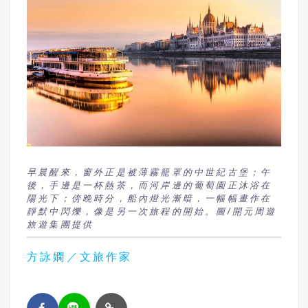
早晨醒來，窗外正是被薄霧籠罩的中世紀古堡；午
後，手邊是一杯熱茶，而河岸邊的葡萄園正沐浴在
陽光下；傍晚時分，船內燈光漸暗，一幅幅畫作在
靜默中閃爍，像是另一次旅程的開始。圖/開元周遊
旅遊集團提供
方詠嫻／文旅作家