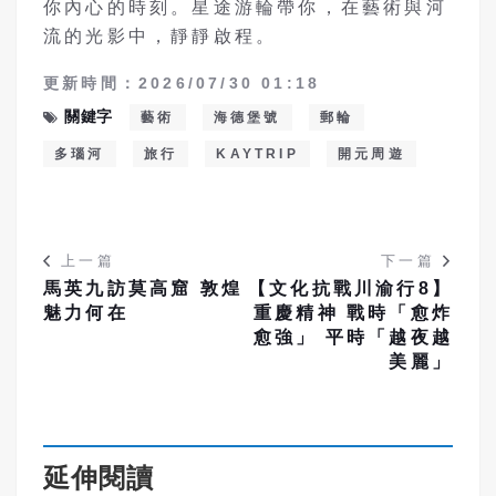
你內心的時刻。星途游輪帶你，在藝術與河
流的光影中，靜靜啟程。
更新時間：2026/07/30 01:18
關鍵字
藝術
海德堡號
郵輪
多瑙河
旅行
KAYTRIP
開元周遊
上一篇
下一篇
馬英九訪莫高窟 敦煌
【文化抗戰川渝行8】
魅力何在
重慶精神 戰時「愈炸
愈強」 平時「越夜越
美麗」
延伸閱讀