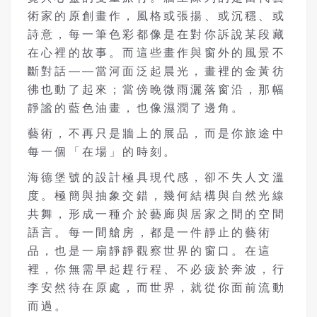
術家的原創畫作，風格或張揚、或沉穩、或
詩意，每一筆色彩都像是在對你訴說某段藏
在心裡的故事。而這些畫作與窗外的風景不
斷對話——當河面泛起晨光，畫裡的金黃彷
彿也動了起來；當傍晚微雨灑落窗沿，那幅
靜謐的藍色油畫，也像濕潤了邊角。
藝術，不再只是牆上的展品，而是你旅途中
每一個「在場」的時刻。
海德堡號的設計極具現代感，卻不失人文溫
度。極簡與抽象交錯，幾何結構與自然光線
共舞，形成一種介於藝廊與居家之間的空間
語言。每一間艙房，都是一件靜止的藝術
品，也是一扇靜靜觀察世界的窗口。在這
裡，你無需早起趕行程、不必疲於奔波，行
李安然待在原處，而世界，就從你面前流動
而過。