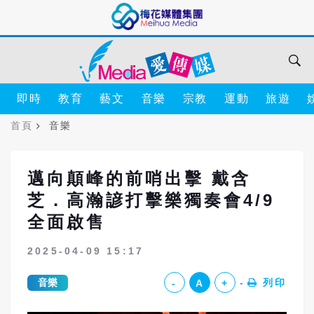
即時
教育
藝文
音樂
宗教
運動
旅遊
首頁
音樂
邁向顛峰的前哨出擊 戴含
芝．高瀚諺打擊樂獨奏會4/9
全面啟售
2025-04-09 15:17
音樂
列印
-
A
+