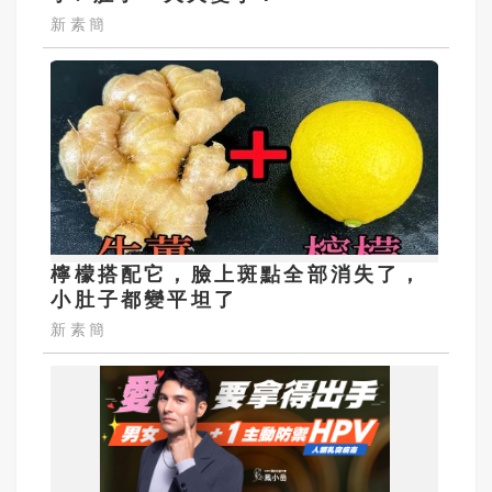
新素簡
檸檬搭配它，臉上斑點全部消失了，
小肚子都變平坦了
新素簡