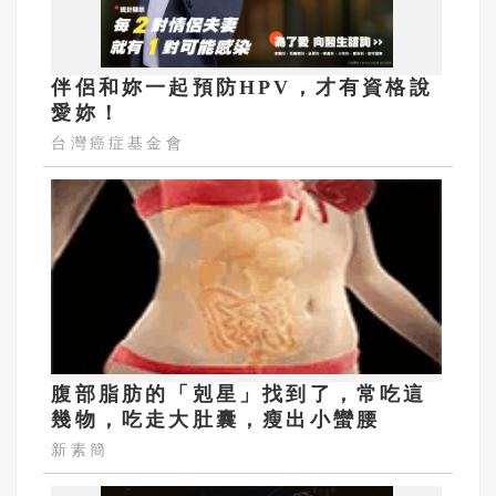
伴侶和妳一起預防HPV，才有資格說
愛妳！
台灣癌症基金會
腹部脂肪的「剋星」找到了，常吃這
幾物，吃走大肚囊，瘦出小蠻腰
新素簡