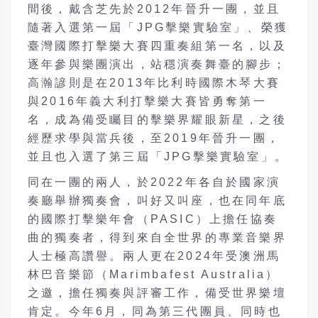
間後，戴含芝先於2012年晉升一團，並且
隨著入選第一屆「JPG擊樂實驗室」、榮獲
臺灣國際打擊樂大賽四重奏組第一名，以及
逐年參與樂團演出，站穩演奏舞臺的腳步；
高瀚諺則是在2013年比利時國際木琴大賽
與2016年義大利打擊樂大賽皆勇奪第一
名，成為備受矚目的擊樂界耀眼新星，之後
經歷求學與當兵後，至2019年晉升一團，
並且也入選了第三屆「JPG擊樂實驗室」。
同在一團的兩人，於2022年各自於國家演
奏廳舉辦獨奏會，叫好又叫座，也在同年底
的國際打擊樂年會（PASIC）上擔任協奏
曲的獨奏者，得到來自全世界的專業音樂界
人士極高讚譽。兩人更在2024年受澳洲馬
林巴音樂節（Marimbafest Australia）
之邀，擔任獨奏與評審工作，備受世界樂壇
肯定。今年6月，同為第三代團員、同時也