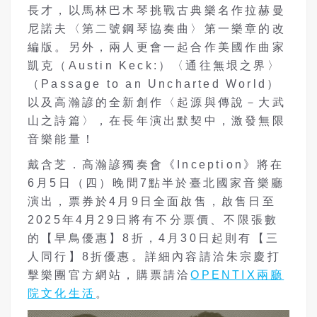
長才，以馬林巴木琴挑戰古典樂名作拉赫曼
尼諾夫〈第二號鋼琴協奏曲〉第一樂章的改
編版。另外，兩人更會一起合作美國作曲家
凱克（Austin Keck:）〈通往無垠之界〉
（Passage to an Uncharted World）
以及高瀚諺的全新創作〈起源與傳說－大武
山之詩篇〉，在長年演出默契中，激發無限
音樂能量！
戴含芝．高瀚諺獨奏會《Inception》將在
6月5日（四）晚間7點半於臺北國家音樂廳
演出，票券於4月9日全面啟售，啟售日至
2025年4月29日將有不分票價、不限張數
的【早鳥優惠】8折，4月30日起則有【三
人同行】8折優惠。詳細內容請洽朱宗慶打
擊樂團官方網站，購票請洽
OPENTIX兩廳
院文化生活
。