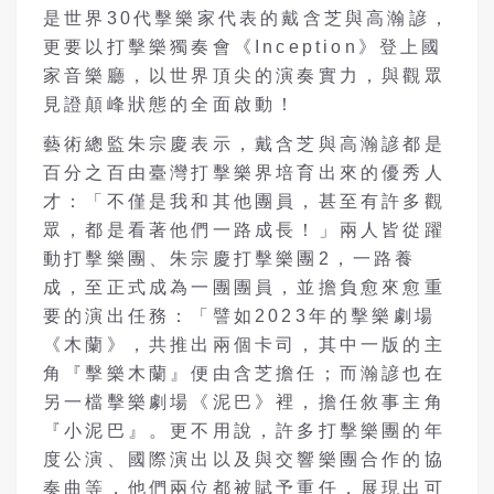
是世界30代擊樂家代表的戴含芝與高瀚諺，
更要以打擊樂獨奏會《Inception》登上國
家音樂廳，以世界頂尖的演奏實力，與觀眾
見證顛峰狀態的全面啟動！
藝術總監朱宗慶表示，戴含芝與高瀚諺都是
百分之百由臺灣打擊樂界培育出來的優秀人
才：「不僅是我和其他團員，甚至有許多觀
眾，都是看著他們一路成長！」兩人皆從躍
動打擊樂團、朱宗慶打擊樂團2，一路養
成，至正式成為一團團員，並擔負愈來愈重
要的演出任務：「譬如2023年的擊樂劇場
《木蘭》，共推出兩個卡司，其中一版的主
角『擊樂木蘭』便由含芝擔任；而瀚諺也在
另一檔擊樂劇場《泥巴》裡，擔任敘事主角
『小泥巴』。更不用說，許多打擊樂團的年
度公演、國際演出以及與交響樂團合作的協
奏曲等，他們兩位都被賦予重任，展現出可