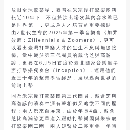
放眼全球擊樂界，臺灣在朱宗慶打擊樂團耕
耘近40年下，不但於演出場次與內容水準已
是世界第一，更成為人才培育的重要據點，
由Z世代主導的2025年第一季音樂會《加乘
效應：Zillennials & Zoomers》，更可
以看出臺灣打擊樂人才的生生不息與無縫接
棒。當中屬於第三代團員的戴含芝與高瀚
諺，更要在6月5日首度於臺北國家音樂廳舉
辦打擊樂獨奏會《Inception》，運用他們
近三十年的擊樂學習經歷，展現邁向世界的
前哨出擊！
同為朱宗慶打擊樂團第三代團員，戴含芝與
高瀚諺的演奏生涯有著相似又略微不同的歷
程：兩人都來自屏東，由於年長4歲，戴含
芝比高瀚諺更早進入躍動打擊樂團與朱宗慶
打擊樂團二團，兩人短暫於二團重疊一年時