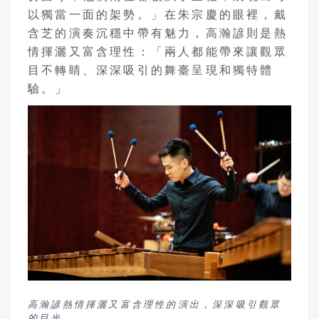
以獨當一面的架勢。」在朱宗慶的眼裡，戴
含芝的演奏沉穩中帶有魅力，高瀚諺則是熱
情揮灑又富含理性：「兩人都能帶來讓觀眾
目不轉睛、深深吸引的舞臺呈現和獨特體
驗。」
高瀚諺熱情揮灑又富含理性的演出，深深吸引觀眾
的目光。