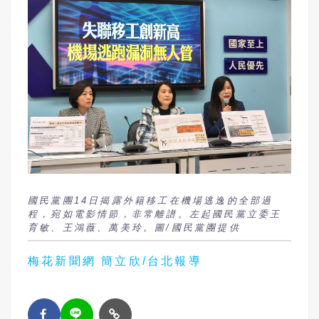
國民黨團14日揭露外籍移工在機場逃逸的全部過
程，宛如電影情節，非常離譜。左起國民黨立委王
育敏、王鴻薇、萬美玲。圖/國民黨團提供
梅花新聞網 簡立欣/台北報導