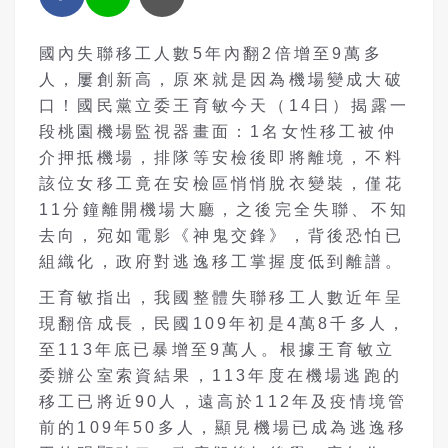
國內失聯移工人數5年內翻2倍增至9萬多
人，屢創新高，原來就是因為機場變成大破
口！國民黨立委王育敏今天（14日）揭露一
段桃園機場監視器畫面：1名女性移工被仲
介押抵機場，排隊等安檢後即將離境，不料
該位女移工竟在安檢區悄悄脫衣變裝，僅花
11分鐘離開機場大廳，之後完全失聯、不知
去向，宛如電影《神鬼交鋒》，背後恐怕已
組織化，政府對逃逸移工掌握度低到離譜。
王育敏指出，我國整體失聯移工人數近年呈
現翻倍成長，民國109年初是4萬8千多人，
至113年底已暴增至9萬人。根據王育敏立
委辦公室索資結果，113年度在機場逃跑的
移工已將近90人，遠高於112年及疫情境管
前的109年50多人，顯見機場已成為逃逸移