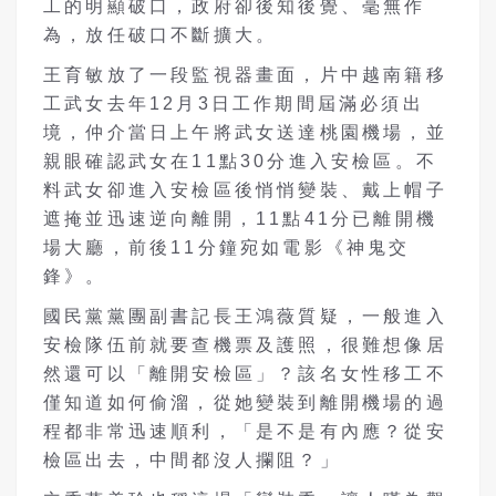
工的明顯破口，政府卻後知後覺、毫無作
為，放任破口不斷擴大。
王育敏放了一段監視器畫面，片中越南籍移
工武女去年12月3日工作期間屆滿必須出
境，仲介當日上午將武女送達桃園機場，並
親眼確認武女在11點30分進入安檢區。不
料武女卻進入安檢區後悄悄變裝、戴上帽子
遮掩並迅速逆向離開，11點41分已離開機
場大廳，前後11分鐘宛如電影《神鬼交
鋒》。
國民黨黨團副書記長王鴻薇質疑，一般進入
安檢隊伍前就要查機票及護照，很難想像居
然還可以「離開安檢區」？該名女性移工不
僅知道如何偷溜，從她變裝到離開機場的過
程都非常迅速順利，「是不是有內應？從安
檢區出去，中間都沒人攔阻？」