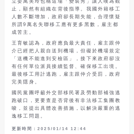
立委萬美玲也稱這場「變裝秀」讓人嘆為觀
止，顯然有組織在背後指導。我國外籍移工
人數不斷增加，政府卻長期失能，合理懷疑
所謂9萬名失聯移工應有更多黑數，雇主都
成苦主。
王育敏認為，政府應負最大責任，雇主跟仲
介已經把人親自送到機場，但礙於機場規定
「送機不能進到安檢區」，接下來政府卻沒
有任何單位派員接續監督、確保移工出境。
最後移工用計逃跑，雇主跟仲介受罰，政府
完美隱身。
國民黨團呼籲外交部移民署及勞動部補強逃
跑破口，更要查是否背後有非法移工集團教
唆，並提出具體改善措施，以解決嚴重的逃
逸移工問題。
更新時間：2025/01/14 12:44