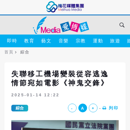
即時
教育
藝文
音樂
宗教
運動
旅遊
首頁
綜合
失聯移工機場變裝從容逃逸
情節宛如電影《神鬼交鋒》
2025-01-14 12:22
綜合
列印
-
A
+