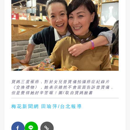
寶媽三度罹癌，對於女兒曾寶儀拍攝癌症紀錄片
《交換禮物》，她表示雖然不會當面告訴曾寶儀，
但是覺得她好辛苦喔！圖/取自寶媽臉書
梅花新聞網 田瑜萍/台北報導