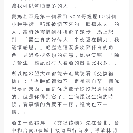
讓我可以幫助更多的人。」
寶媽甚至是第一個看到
Sam
哥經歷
10
幾個
小時手術、那顆被切下來的「腫瘤本人」的
人，當時她震撼到往後退了幾步，馬上想
到：「醫生真的好偉大，半
夜還在開刀，我
滿懷感恩。」經歷過這麼多次陪伴者的角
色、見過各型各類
的病患，她更笑稱：「除
了醫生，應該沒有人看過的器官比我多」。
所以她希望大家都能去進戲院看《交換禮
物》：「有時候禮物不一定是來自某一個你
想要的東西，而是你這輩子從沒想過得到
的、但是你得到它了。生病跟沒生病的時
候，看事情的角度不一樣，禮物也不一
樣。」
過去一個禮拜，《交換禮物》先在台北、台
中和台南
3
個城市接連舉行首映，導演林明