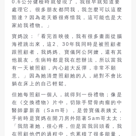
0.6
公分健檢時就發現了，我很早就知道要
處理它。很多朋友都問我，我怎麼可以這麼
豁達？因為老天爺很疼惜我，這可能也是大
家給我禮物。」
寶媽說：「看完首映後，我有很多畫面從腦
海裡跳出來，這
2
、
30
年我同時是被
照顧者
跟照顧者，我媽媽、寶儀阿公阿嬤，還有其
他親友，生病時都是我在想辦法，所以當我
有一天被照顧，內心超大反彈，非常不願
意。」因為她清楚照顧她的人，絕對不會比
躺在床上的自己輕鬆。
但她每照顧一個人，就得到一份禮物；像是
在《交換禮物》片中，切除手臂骨肉瘤的中
醫師廖新喜（
Sam
哥），是曾寶儀表姨丈，
手術時是寶媽在開刀房外陪著
Sam
哥太太：
「我陪著她，很心疼，但是當我回頭看，我
在照顧他們的過程中，也累積了很多能量，