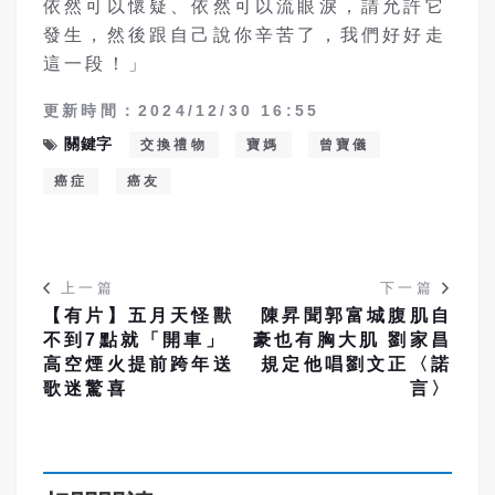
依然可以懷疑、依然可以流眼淚，請允許它
發生，然後跟自
己說你辛苦了，我們好好走
這一段！」
更新時間：2024/12/30 16:55
關鍵字
交換禮物
寶媽
曾寶儀
癌症
癌友
上一篇
下一篇
【有片】五月天怪獸
陳昇聞郭富城腹肌自
不到7點就「開車」
豪也有胸大肌 劉家昌
高空煙火提前跨年送
規定他唱劉文正〈諾
歌迷驚喜
言〉