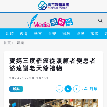
即時
教育
藝文
音樂
宗教
運動
旅遊
首頁
娛樂
寶媽三度罹癌從照顧者變患者
豁達謝老天爺禮物
2024-12-30 16:51
娛樂
列印
-
A
+