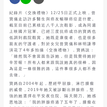
紀錄片《交換禮物》
12/25
日正式上映，曾
寶儀走訪許多醫生與癌友暢聊癌症是什麼。
截至目前已累積近八千人次觀影，成為同週
上映國片冠軍。已經三度抗癌成功的寶媽也
低調到戲院觀賞，她既是康復者、也是很多
親友的守護者，對於女兒曾寶儀和林明謙導
演花了
4
年多拍攝《交換禮物》，寶媽說：
「雖然我
不會當面告訴她，但是我覺得她好
辛苦喔！所有人都來跟我說她真的很棒，因
為這是一條很難的路，這件事很多人都不會
去做。」
寶媽自
2004
年起，歷經甲狀腺、淋巴腫瘤
的威脅，
2019
年她又被診斷出肺腺癌，堅
強的她選擇在平安夜住院、隔天開刀。她感
恩地說：「我的肺腺癌過了五年了，腫瘤在