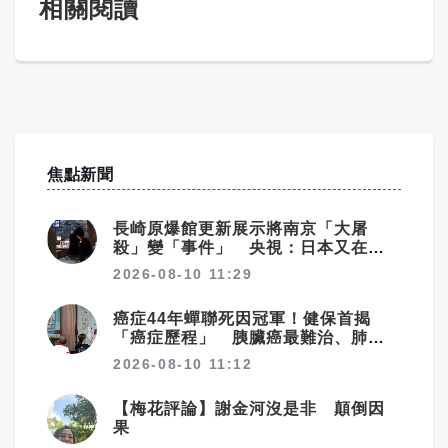
相關閱讀
焦點新聞
長崎原爆館更新展示將南京「大屠
殺」變「事件」 央視：日本又在偷
改歷史
2026-08-10 11:29
癌症44年蟬聯死因冠軍！健保首揭
「癌症歷程」 胰臟癌最難治、肺癌
驚見院際差41.8個百分點
2026-08-10 11:12
【梅花評論】謝金河沒是非 顛倒因
果