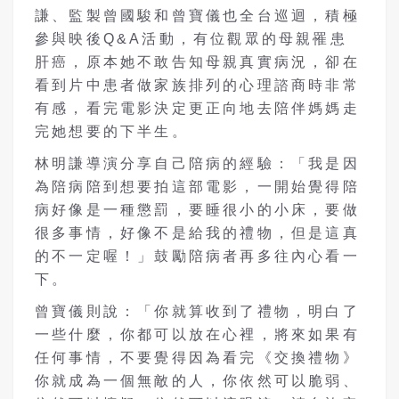
謙、監製曾國駿和曾寶儀也全台巡迴，積極
參與映後
Q&A
活動，有位觀眾的母親罹患
肝癌，原本她不敢告知母親真實病況，卻在
看到片中患者做家族排列的心理諮商時非常
有感，看完電影決定更正向地去陪伴媽媽走
完她想要的下半生。
林明謙導演分享自己陪病的經驗：「我是因
為陪病陪到想要拍這部電影，一開
始覺得陪
病好像是一種懲罰，要睡很小的小床，要做
很多事情，好像不是給我
的禮物，但是這真
的不一定喔！」鼓勵陪病者再多往內心看一
下。
曾寶儀則說：「你就算收到了禮物，明白了
一些什麼，你都可以放在心裡，將
來如果有
任何事情，不要覺得因為看完《交換禮物》
你就成為一個無敵的人，
你依然可以脆弱、