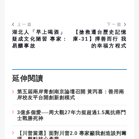
上一篇
下一篇
湖北人「早上喝酒」
【搶救遷台歷史記憶
疑成文化陋習 專家：
庫-31】擇善而行 我
易釀事故
的幸福方程式
延伸閱讀
第五屆兩岸青創南京論壇召開 黃丙喜：善用兩
岸校友平台開創新創模式
3億多個愛──周大觀27年力挺超過1.5萬抗癌鬥
士戰勝死神
【川普當選】面對川普2.0 專家籲我創造談判籌