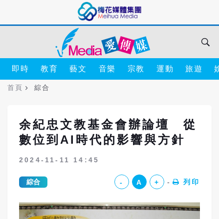
即時
教育
藝文
音樂
宗教
運動
旅遊
首頁
綜合
余紀忠文教基金會辦論壇 從
數位到AI時代的影響與方針
2024-11-11 14:45
綜合
列印
-
A
+