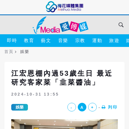
即時
教育
藝文
音樂
宗教
運動
旅遊
首頁
娛樂
江宏恩棚內過53歲生日 最近
研究客家菜「韭菜醬油」
2024-10-31 13:55
娛樂
列印
-
A
+