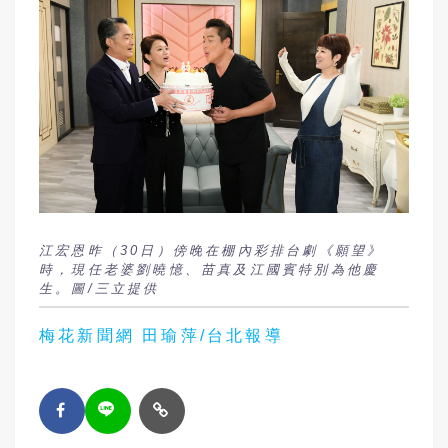
江宏恩昨（30日）傍晚在棚內彩排台劇《願望》
時，現任老婆劉曉憶、苗真及江國賓特別為他慶
生。圖/三立提供
梅花新聞網 田瑜萍/台北報導