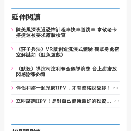
延伸閱讀
陳美鳳深夜遇恐怖計程車快車道跳車
拿敬老卡
搭捷運被要求露臉檢查
《莊子兵法》
VR
版創造沉浸式體驗
觀眾身處密
室解謎如《魷魚遊戲》
《默殺》導演柯汶利奪金鶴導演獎
台上甜蜜放
閃感謝張鈞甯
伴侶和妳一起預防HPV，才有資格說愛妳！
立即諮詢HPV！是對自己健康最好的投資，把握現在不嫌晚！