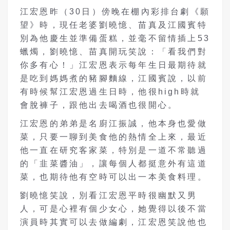
江宏恩昨（30日）傍晚在棚內彩排台劇《願
望》時，現任老婆劉曉憶、苗真及江國賓特
別為他慶生並準備蛋糕，並毫不留情插上53
蠟燭，劉曉憶、苗真開玩笑說：「看我們對
你多有心！」江宏恩表示每年生日最期待就
是吃到媽媽煮的豬腳麵線，江國賓說，以前
有時候幫江宏恩過生日時，他很high時就
會脫褲子，跟他出去喝酒也很開心。
江宏恩的弟弟是名廚江振誠，他本身也愛做
菜，只要一聊到美食他的熱情全上來，最近
他一直在研究客家菜，特別是一道不常聽過
的「韭菜醬油」，讓每個人都挺意外有這道
菜，也期待他有空時可以出一本美食料理。
劉曉憶笑說，別看江宏恩平時很幽默又男
人，可是心裡有個少女心，她覺得以後不當
演員時其實可以去做編劇，江宏恩笑說他也