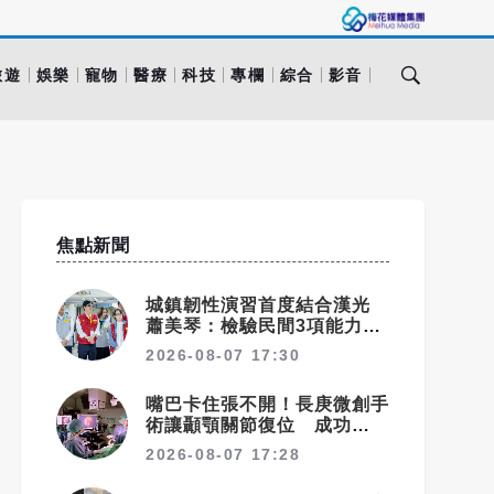
旅遊
娛樂
寵物
醫療
科技
專欄
綜合
影音
焦點新聞
城鎮韌性演習首度結合漢光
蕭美琴：檢驗民間3項能力展
現防衛韌性（已完稿）
2026-08-07 17:30
嘴巴卡住張不開！長庚微創手
術讓顳顎關節復位 成功率達
97%
2026-08-07 17:28