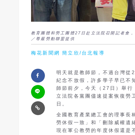
教育團體和勞工團體27日赴立法院召開記者會
／尊嚴勞動聯盟提供
梅花新聞網 簡立欣/台北報導
明天就是教師節，不過台灣從2
紀念不放假，許多學子早已不
師節前夕，今天（27日）舉行
立法院各黨團儘速提案恢復勞
日。
全國教育產業總工會的理事長林
勞休假一致」和「刪除威權遺
現在軍公教勞的年度休假還是