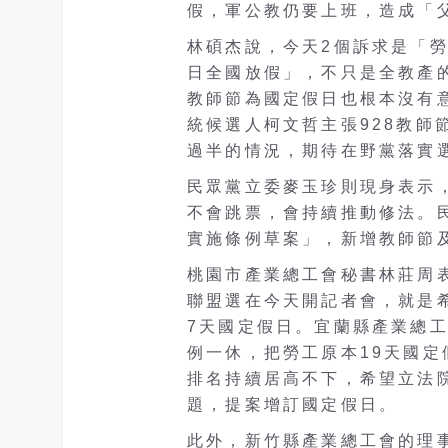
假，軍公教仍要上班，造成「
林碩杰說，今天2個訴求是「
日全國放假」，不只是全教產
教師節為國定假日也根本沒有
統候選人柯文哲主張928教師
過半的情況，期待在野黨落實
民眾黨立委麥玉珍則現身表示
不會跳票，會持續推動修法。
實施條例草案」，新增教師節
桃園市產業總工會秘書林莊周表
聯盟選在今天開記者會，就是
7天國定假日。宜蘭縣產業總工
例一休，把勞工原本19天國定
排名持續居高不下，希望立法
題，提案增訂國定假日。
此外，新竹縣產業總工會的理