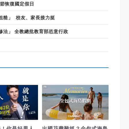
師節恢復國定假日
粗糙」 校友、家長接力挺
修法」 全教總批教育部恣意行政
PR
淪陷！你是好男人
出國花費難抓？全包式海島