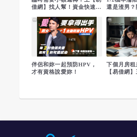
借網】找人幫！資金快速到
還是渣男？
位
PR
PR
伴侶和妳一起預防HPV，
下個月房租
才有資格說愛妳！
【易借網】
之急