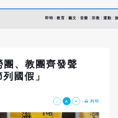
即時
教育
藝文
音樂
宗教
運動
勞團、教團齊發聲
節列國假」
列印
-
A
+