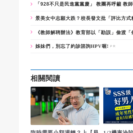
「928不只是民進黨黨慶」 教團再呼籲 教
景美女中志願大跌？校長發文批「評比方式
《教師解聘辦法》教育部以「勘誤」偷渡「
姊妹們，別忘了約診諮詢HPV喔!
相關閱讀
PR
PR
臨時需要小額週轉？上【易
1/2機率