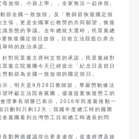
父母放假、小孩上學」，全家無法一起休假。
勞動節全國一致放假」及「教師節恢復國定假
的主張，更是全國軍公教勞的共同願望，恢復
意識形態的爭議。去年總統大選時，民眾黨總
節要恢復國定假日放假，目前立法院藍白席次
選舉時的政治承諾。
，針對民眾黨主席柯文哲的承諾，民眾黨絕對
民眾黨立院黨團今天已經提出「紀念日及節日
及勞動節為全國一致放假的國定假日。
示，明天是9月28日教師節，尊嚴勞動修法
希望呼籲立法院各黨團，儘速提案恢復勞工的
會理事長胡勝已表示，2016年民進黨推動一
假日刪到只剩12天；我國年度總工時的國際
院各黨團看到台灣勞工目前總工時過長的問
事長劉興德建議排出更多連假，促進經濟及旅