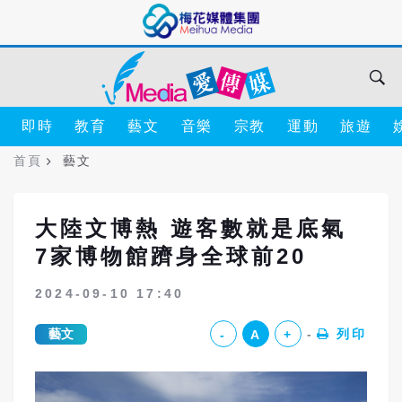
即時
教育
藝文
音樂
宗教
運動
旅遊
首頁
藝文
大陸文博熱 遊客數就是底氣
7家博物館躋身全球前20
2024-09-10 17:40
藝文
列印
-
A
+