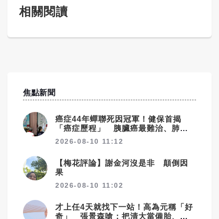
相關閱讀
焦點新聞
癌症44年蟬聯死因冠軍！健保首揭
「癌症歷程」 胰臟癌最難治、肺癌
驚見院際差41.8個百分點
2026-08-10 11:12
【梅花評論】謝金河沒是非 顛倒因
果
2026-08-10 11:02
才上任4天就找下一站！高為元稱「好
奇」 張景森嗆：把清大當備胎、準