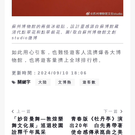
蘇州博物館的兩個冰箱貼，設計靈感源自蘇博館藏
清代點翠花和點翠銀花。圖/取自蘇州博物館文創
studio微博
如此用心引客，也難怪遊客人流擠爆各大博
物館，也將遊客量擠上全球排行榜。
更新時間：2024/09/10 18:06
關鍵字
大陸
文博熱
遊客數
上一篇
下一篇
「妙音曼舞—敦煌樂
青春版《牡丹亭》演
舞文化展」巡迴校園
出20年 白先勇帶著
詮釋千年風采
使命感傳承崑曲之美