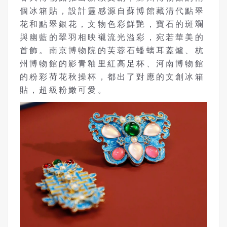
個冰箱貼，設計靈感源自蘇博館藏清代點翠
花和點翠銀花，文物色彩鮮艷，寶石的斑斕
與幽藍的翠羽相映襯流光溢彩，宛若華美的
首飾。南京博物院的芙蓉石蟠螭耳蓋爐、杭
州博物館的影青釉里紅高足杯、河南博物館
的粉彩荷花秋操杯，都出了對應的文創冰箱
貼，超級粉嫩可愛。