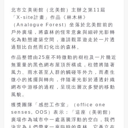
北市立美術館（北美館）主辦之第11屆
「X-site計畫」作品《林木林》
（Analogue Forest）坐落於北美館前的
戶外廣場，將森林的恆常意象與細碎光影轉
化為動態建築空間，邀請觀眾遊走於一片透
過類比自然而幻化出的森林。
作品整體由25座不時微動的樹柱及一片幾近
無重量的黑色網布屋頂所構成，柱體將隨著
風力、雨水甚至人群的觸碰等外力，而產生
微小的搖擺與轉向，伴隨著光影於通透針織
網布中游移的過程，呈現出層次多變的移動
風貌。
獲獎團隊「感想工作室」（office one
senses, OOS）表示：「這座（美術館）
廣場作為城市中一處蒸騰浮動的空白，我們
決定為人們帶來一座臨時的森林，它矗立在