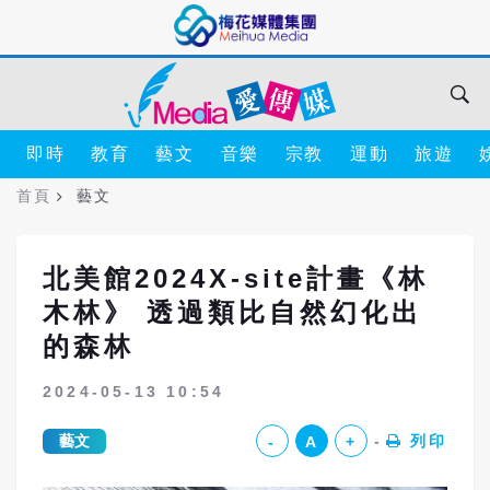
即時
教育
藝文
音樂
宗教
運動
旅遊
首頁
藝文
北美館2024X-site計畫《林
木林》 透過類比自然幻化出
的森林
2024-05-13 10:54
藝文
列印
-
A
+