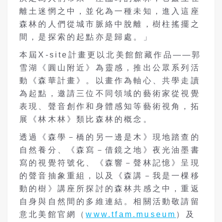
離土迷惘之中，並化為一種未知，進入這座
森林的人們從城市脈絡中脫離，樹柱搖擺之
間，是探索的起點亦是歸處。」
本屆X-site計畫更以北美館館藏作品——郭
雪湖《圓山附近》為靈感，推出公眾系列活
動《森華計畫》。以畫作為軸心、共學走讀
為起點，邀請三位不同領域的藝術家從視覺
表現、聲音創作和身體感知等藝術視角，拓
展《林木林》類比森林的概念。
透過《森學－橋的另一邊是木》現地踏查的
自然養分、《森寫－借鏡之地》夜光油墨書
寫的視覺符號化、《森響－聲林記憶》呈現
的聲音抽象重組，以及《森講－我是一棵移
動的樹》講座所探討的森林共感之中，重返
自身與自然間的多維連結。相關活動敬請留
意北美館官網（
www.tfam.museum
）及