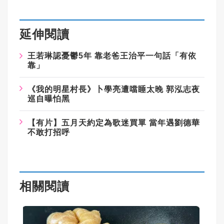
延伸閱讀
王若琳認憂鬱
5
年
靠老爸王治平一句話「有依
靠」
《我的明星村長》卜學亮遭噹睡太晚
郭泓志夜
巡自曝怕黑
【有片】五月天約定為歌迷買單
當年遇劉德華
不敢打招呼
相關閱讀