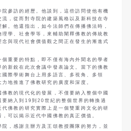
。
寺院參訪的經歷。他談到，這些訪問使他有機
交流，從而對寺院的建築風格以及新科技在寺
理解。他還指出，如今法師們在傳播佛法時，
物理學、社會學等，來輔助闡釋佛教的傳統教
理念與現代社會價值觀之間正在發生的漸進式
一個重要的特點，即不僅有海內外聞名的學者
界的新銳在此次會議中發表論文。當下的佛教
在國際學術舞台上用多語言、多視角、多領
大力地推進了佛教研究的廣度和深度。
國佛教的現代化的發展，不僅要納入整個中國
要納入到19到20世紀的整個世界的轉換過
近代佛教的研究實際上是一個雙重跨文化的研
看，可以揭示近代中國佛教的真正價值。
學院，感謝主辦方及王頌教授團隊的努力，並