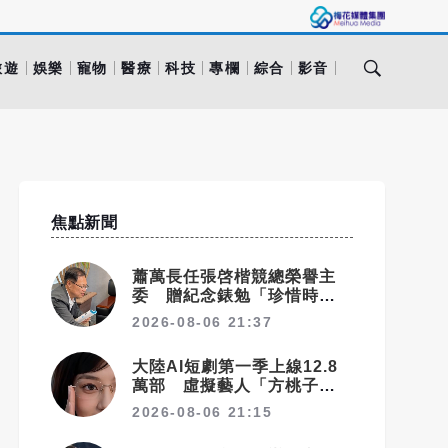
旅遊
娛樂
寵物
醫療
科技
專欄
綜合
影音
焦點新聞
蕭萬長任張啓楷競總榮譽主
委 贈紀念錶勉「珍惜時間、
認真打拚」
2026-08-06 21:37
大陸AI短劇第一季上線12.8
萬部 虛擬藝人「方桃子」接
拍美瞳廣告
2026-08-06 21:15