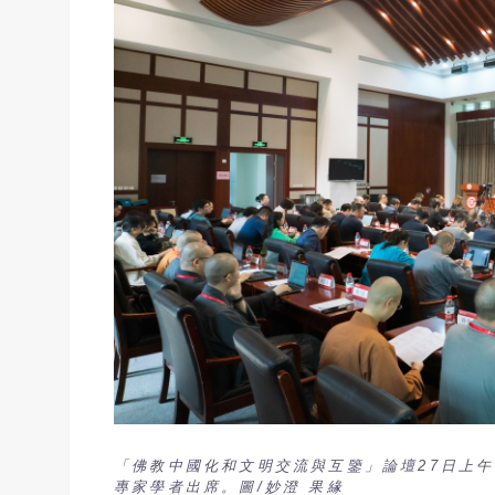
「佛教中國化和文明交流與互鑒」論壇27日上
專家學者出席。圖/妙澄 果緣