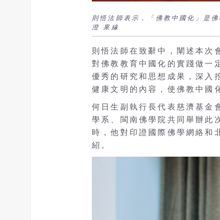
則悟法師表示，「佛教中國化」是佛
澄 果緣
則悟法師在致辭中，闡述本次
對佛教教育中國化的實踐做一
優秀的研究和思想成果，深入
健康文明的內容，使佛教中國
何日生副執行長代表慈濟基金
學系、閩南佛學院共同舉辦此
時，他對印證國際佛學網絡和
紹。