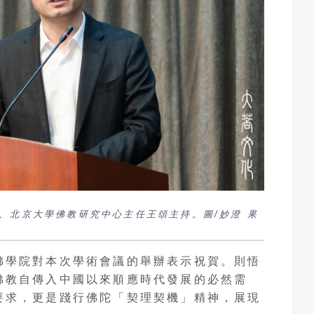
、北京大學佛教研究中心主任王頌主持。圖/妙澄 果
佛學院對本次學術會議的舉辦表示祝賀。則悟
佛教自傳入中國以來順應時代發展的必然需
要求，更是踐行佛陀「契理契機」精神，展現