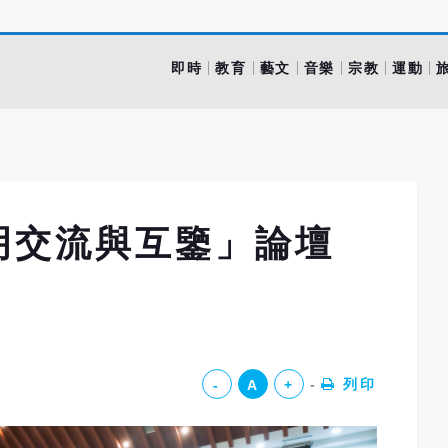
即時
教育
藝文
音樂
宗教
運動
明交流與互鑒」論壇
列印
-
A
+