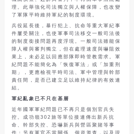
理。此舉強化司法獨立與人權保障，也改變
了軍隊平時維持軍紀的制度環境。
兵役延長後，暴行犯上、抗命等重大軍紀事
件屢受關注，也使軍事司法移交一般司法後
的制度銜接問題再度浮現。一般司法雖能保
障人權與審判獨立，但在處理速度與嚇阻效
果上，未必足以回應部隊即時管教需求。軍
紀問題不能簡化為「恢復軍法」或「加重刑
期」，更應檢視平時司法、軍中管理與幹部
責任間，是否已建立足以維持紀律的有效連
結。
軍紀亂象已不只在基層
近年國軍軍紀問題已不再只是個別官兵失
控。成功嶺302旅等單位接連傳出新兵抗
命、幹部失控、恐嚇新兵與營區聚賭等事
件；另有軍官不當關係、個資濫查，以及現