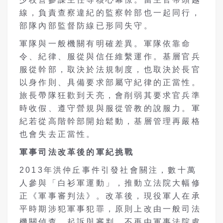
線，負責查察違紀的監察幹部也一起同行，
部隊內部監督防線已形同失守。
軍隊與一般機關有明確差異。軍隊依靠命
令、紀律、服從與信任維繫運作。基層官兵
服從幹部，取決於法規制度，也取決於長官
以身作則、具備要求部屬守紀律的正當性。
旅長帶隊狂歡到天亮，會削弱其要求官兵準
時收假、遵守營規與服從管教的說服力。軍
紀若從高階幹部開始鬆動，基層管理再嚴格
也會失去正當性。
軍事司法改革後的軍紀挑戰
2013年洪仲丘事件引發社會關注，數十萬
人參與「白衫軍運動」，推動立法院大幅修
正《軍事審判法》。改革後，現役軍人在承
平時期涉犯軍事犯罪，原則上改由一般司法
機關偵查、起訴與審判，不再由軍事法院處