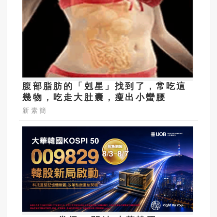
腹部脂肪的「剋星」找到了，常吃這
幾物，吃走大肚囊，瘦出小蠻腰
新素簡