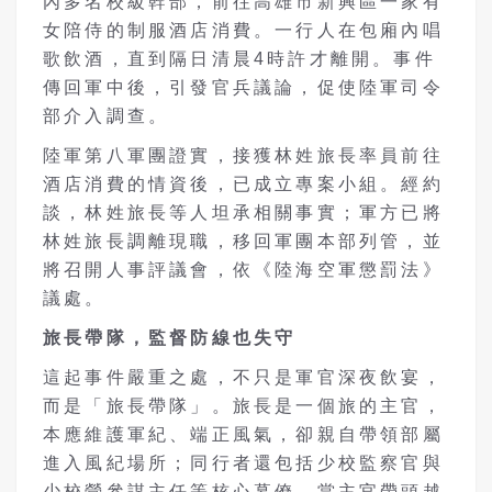
內多名校級幹部，前往高雄市新興區一家有
女陪侍的制服酒店消費。一行人在包廂內唱
歌飲酒，直到隔日清晨4時許才離開。事件
傳回軍中後，引發官兵議論，促使陸軍司令
部介入調查。
陸軍第八軍團證實，接獲林姓旅長率員前往
酒店消費的情資後，已成立專案小組。經約
談，林姓旅長等人坦承相關事實；軍方已將
林姓旅長調離現職，移回軍團本部列管，並
將召開人事評議會，依《陸海空軍懲罰法》
議處。
旅長帶隊，監督防線也失守
這起事件嚴重之處，不只是軍官深夜飲宴，
而是「旅長帶隊」。旅長是一個旅的主官，
本應維護軍紀、端正風氣，卻親自帶領部屬
進入風紀場所；同行者還包括少校監察官與
少校營參謀主任等核心幕僚。當主官帶頭越