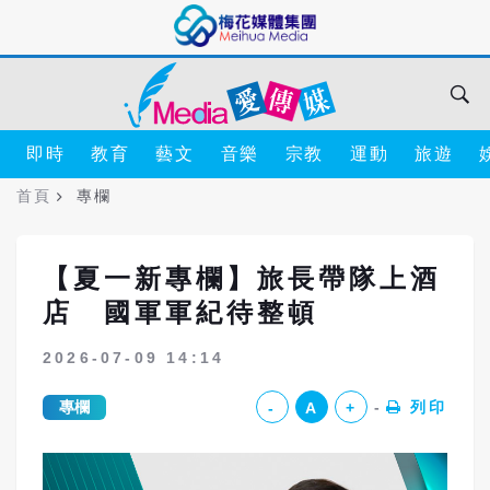
即時
教育
藝文
音樂
宗教
運動
旅遊
首頁
專欄
【夏一新專欄】旅長帶隊上酒
店 國軍軍紀待整頓
2026-07-09 14:14
專欄
列印
-
A
+