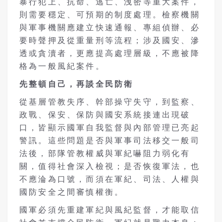
暴行犯上、抗命、逃亡、洩密等重大案件，
則需要穩定、可預期的制度處理。檢察機關
與軍事機關應建立快速通報、專組偵辦、必
要時聲押及從重量刑等流程；涉及國安、滲
透或貪瀆者，更應提高處理層級，不應被降
格為一般風紀案件。
先整頓自己，再談全民防衛
從基層管教失序、幹部操守失守，到監察、
政戰、保安、保防與國安系統接連出現破
口，皆顯示國軍自我監督與內部管理已亮起
警訊。這些問題是否與軍事司法移交一般司
法後，部隊管教權威與軍紀嚇阻力弱化有
關，值得社會深入檢視；是否恢復軍法，也
不應淪為口號，而須在軍紀、司法、人權與
國防安全之間審慎權衡。
國軍必須先重建軍紀與風紀監督，才能取信