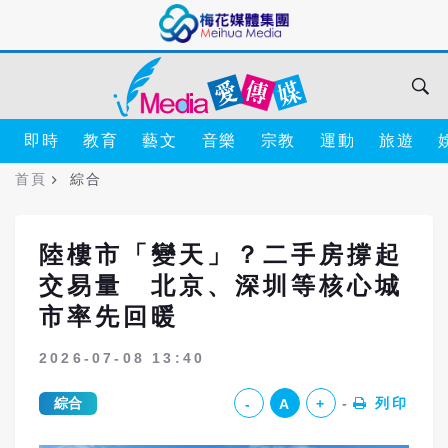
即時
教育
藝文
音樂
宗教
運動
旅遊
首頁
綜合
陸樓市「變天」？二手房撐起
交易量 北京、深圳等核心城
市率先回暖
2026-07-08 13:40
綜合
列印
-
A
+