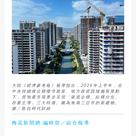
大陸《經濟參考報》報導指出，2026年上半年，在
中央持續推出穩樓市政策、地方政府因城施策推動
下，房地產市場逐步呈現「築底企穩、結構分化、
存量主導」三大特徵。圖為海南三亞市的新建物。
圖／取自時代財經
梅花新聞網 編輯部／綜合報導