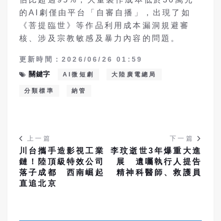
的AI劇僅由平台「自審自播」，出現了如
《菩提臨世》等作品利用成本漏洞規避審
核、涉及宗教敏感及暴力內容的問題。
更新時間：2026/06/26 01:59
關鍵字
AI微短劇
大陸廣電總局
分類標準
納管
上一篇
下一篇
川台攜手造影視工業
李玟逝世3年爆重大進
鏈！陸頂級特效公司
展 遺囑執行人提告
落子成都 西南崛起
精神科醫師、救護員
直追北京