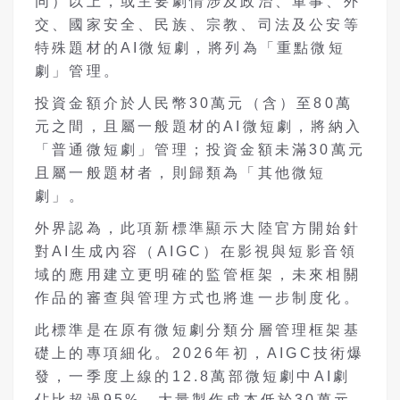
同）以上，或主要劇情涉及政治、軍事、外
交、國家安全、民族、宗教、司法及公安等
特殊題材的AI微短劇，將列為「重點微短
劇」管理。
投資金額介於人民幣30萬元（含）至80萬
元之間，且屬一般題材的AI微短劇，將納入
「普通微短劇」管理；投資金額未滿30萬元
且屬一般題材者，則歸類為「其他微短
劇」。
外界認為，此項新標準顯示大陸官方開始針
對AI生成內容（AIGC）在影視與短影音領
域的應用建立更明確的監管框架，未來相關
作品的審查與管理方式也將進一步制度化。
此標準是在原有微短劇分類分層管理框架基
礎上的專項細化。2026年初，AIGC技術爆
發，一季度上線的12.8萬部微短劇中AI劇
佔比超過95%，大量製作成本低於30萬元