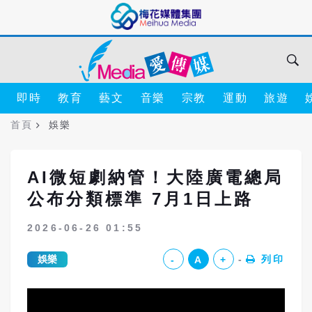
即時
教育
藝文
音樂
宗教
運動
旅遊
首頁
娛樂
AI微短劇納管！大陸廣電總局
公布分類標準 7月1日上路
2026-06-26 01:55
娛樂
列印
-
A
+