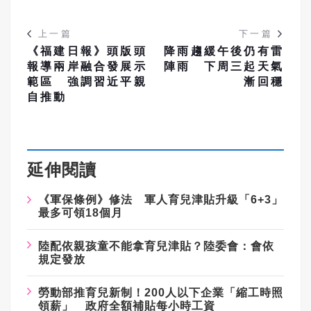
上一篇
下一篇
《福建日報》頭版頭
降雨趨緩午後仍有雷
報導兩岸融合發展示
陣雨 下周三起天氣
範區 強調習近平親
漸回穩
自推動
延伸閱讀
《軍保條例》修法 軍人育兒津貼升級「6+3」
最多可領18個月
陸配依親孩童不能拿育兒津貼？陸委會：會依
規定發放
勞動部推育兒新制！200人以下企業「縮工時照
領薪」 政府全額補貼每小時工資