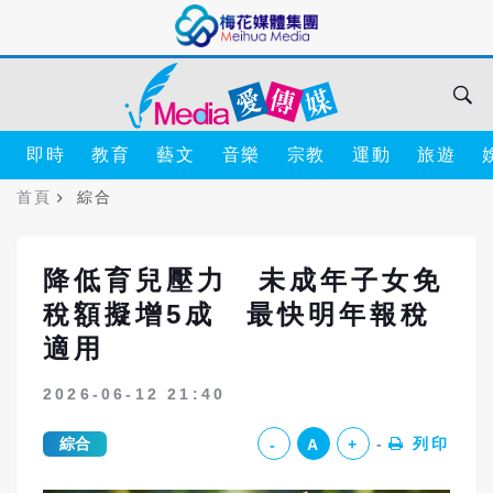
即時
教育
藝文
音樂
宗教
運動
旅遊
首頁
綜合
降低育兒壓力 未成年子女免
稅額擬增5成 最快明年報稅
適用
2026-06-12 21:40
綜合
列印
-
A
+