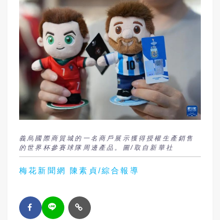
義烏國際商貿城的一名商戶展示獲得授權生產銷售
的世界杯參賽球隊周邊產品。圖/取自新華社
梅花新聞網 陳素貞/綜合報導