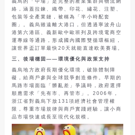
義烏的「中場」是完整的產業集群與物流網
絡，涵蓋拉鍊、織帶、印花、繡花、注塑、
包裝等全產業鏈，被稱為「半小時配套
圈」。義烏雖遠離大港口，但透過寧波舟山
港第六港區、義新歐中歐班列及跨境電商空
運專線等通路，形成國內國際雙循環樞紐，
讓世界盃訂單最快20天就能直達欧美賽場。
三、後場穩固——環境優化與政策支持
義烏地方政府長期優化環境，破除體制障
礙，給商戶參與全球競爭創造條件。早期的
馬路市場面臨「髒亂差」爭議時，政府選擇
順應需求「先有市、再管市」。2006年，
浙江省對義烏下放131項經濟社會管理權
限，尊重市場規律與商戶實踐經驗，讓小商
品市場快速成長至現代化規模。