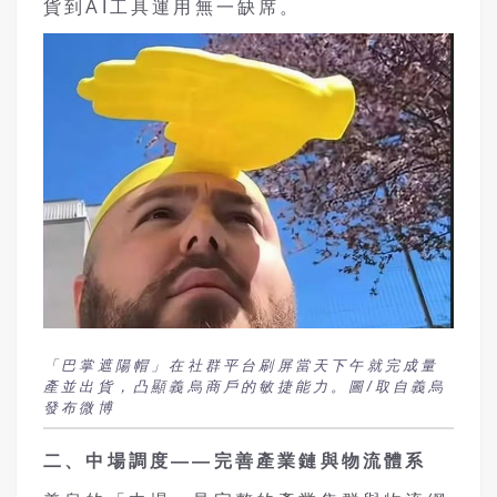
貨到AI工具運用無一缺席。
「巴掌遮陽帽」在社群平台刷屏當天下午就完成量
產並出貨，凸顯義烏商戶的敏捷能力。圖/取自義烏
發布微博
二、中場調度——完善產業鏈與物流體系