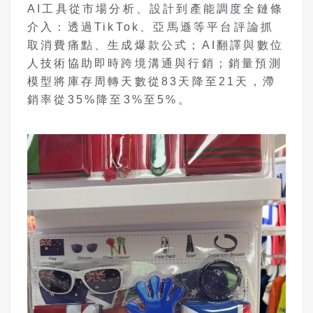
AI工具從市場分析、設計到產能調度全鏈條
介入：透過TikTok、亞馬遜等平台評論抓
取消費痛點、生成爆款公式；AI翻譯與數位
人技術協助即時跨境溝通與行銷；銷量預測
模型將庫存周轉天數從83天降至21天，滯
銷率從35%降至3%至5%。