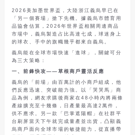
2026美加墨世界盃，大陸浙江義烏早已在
「另一個賽場」搶下先機。據義烏市體育用
品協會估算，2026年世界盃相關周邊商品
市場中，義烏製造占比高達七成，球迷身上
的球衣、手中的旗幟幾乎都來自義烏。
義烏能在全球市場快速「進球」，關鍵可分
為三大策略：
一、前鋒快攻——草根商戶靈活反應
義烏的「前場」由百萬計的小商戶組成，他
們反應迅速、突破能力強。以「哭哭馬」商
品為例，網友求購後商家在48小時內將兩條
產線擴充至十幾條，日產量最高達2萬件，
供不應求。另一款「巴掌遮陽帽」在社群平
台刷屏當天下午就完成量產並出貨，凸顯義
烏商戶面向全球市場的敏捷能力，從直播帶