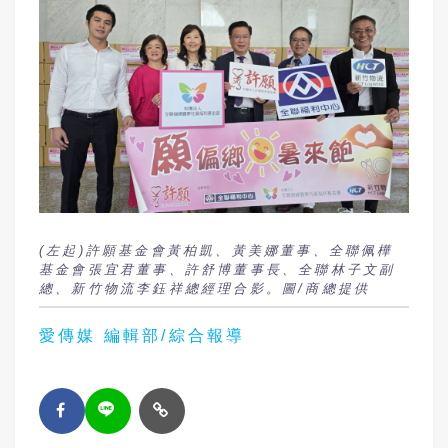
(左起)許願基金會黃柏凱、黃美娜董事、全聯佩樺
基金會張宜君董事、許舒博董事長、全聯林子文副
總、新竹物流李鈺祥總經理合影。圖/商總提供
愛傳媒 編輯部/綜合報導