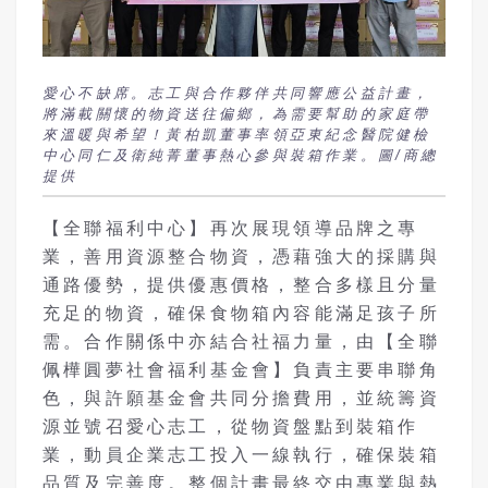
愛心不缺席。志工與合作夥伴共同響應公益計畫，
將滿載關懷的物資送往偏鄉，為需要幫助的家庭帶
來溫暖與希望！黃柏凱董事率領亞東紀念醫院健檢
中心同仁及衛純菁董事熱心參與裝箱作業。圖/商總
提供
【全聯福利中心】再次展現領導品牌之專
業，善用資源整合物資，憑藉強大的採購與
通路優勢，提供優惠價格，整合多樣且分量
充足的物資，確保食物箱內容能滿足孩子所
需。合作關係中亦結合社福力量，由【全聯
佩樺圓夢社會福利基金會】負責主要串聯角
色，與許願基金會共同分擔費用，並統籌資
源並號召愛心志工，從物資盤點到裝箱作
業，動員企業志工投入一線執行，確保裝箱
品質及完善度。整個計畫最終交由專業與熱