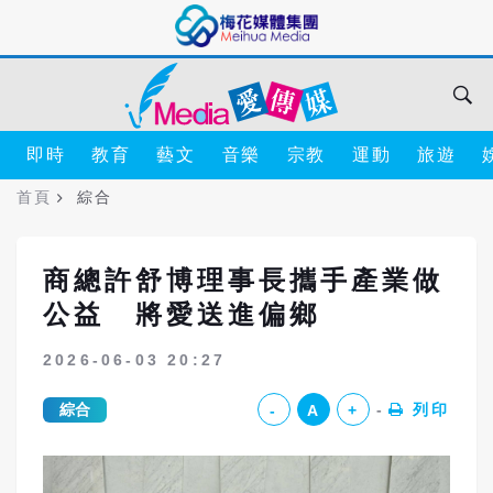
即時
教育
藝文
音樂
宗教
運動
旅遊
首頁
綜合
商總許舒博理事長攜手產業做
公益 將愛送進偏鄉
2026-06-03 20:27
綜合
列印
-
A
+