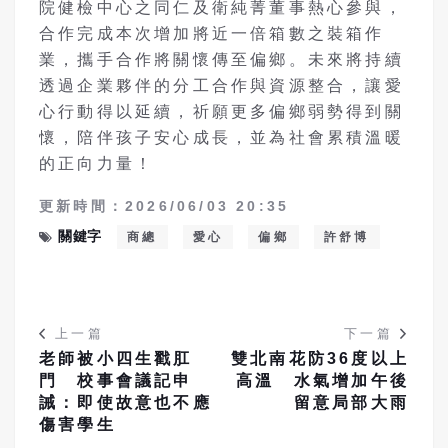
院健檢中心之同仁及衛純菁董事熱心參與，
合作完成本次增加將近一倍箱數之裝箱作
業，攜手合作將關懷傳至偏鄉。未來將持續
透過企業夥伴的分工合作與資源整合，讓愛
心行動得以延續，祈願更多偏鄉弱勢得到關
懷，陪伴孩子安心成長，並為社會累積溫暖
的正向力量！
更新時間：2026/06/03 20:35
關鍵字
商總
愛心
偏鄉
許舒博
上一篇
下一篇
老師被小四生戳肛
雙北南花防36度以上
門 校事會議記申
高溫 水氣增加午後
誡：即使故意也不應
留意局部大雨
傷害學生