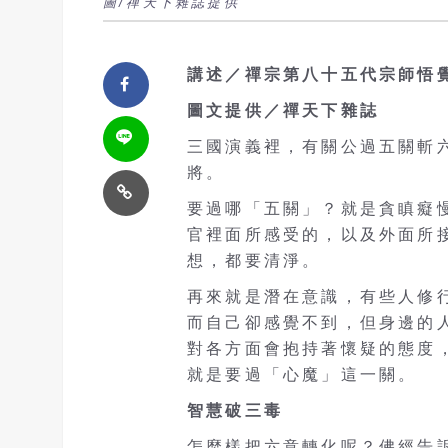
圖/禪天下雜誌提供
講述／禪宗第八十五代宗師悟
圖文提供／禪天下雜誌
三國演義裡，有關公過五關斬
將。
要過哪「五關」？就是貪瞋癡
官裡面所感受的，以及外面所
想，都要清淨。
再來就是潛在意識，有些人修
而自己卻感覺不到，但身邊的
對各方面會抱持著懷疑的態度
就是要過「心魔」這一關。
智慧破三毒
怎麼樣把六意轉化呢？佛經告