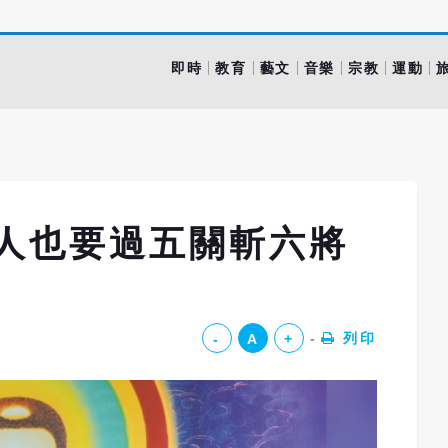
即時
教育
藝文
音樂
宗教
運動
行人也要過五關斬六將
列印
-
A
+