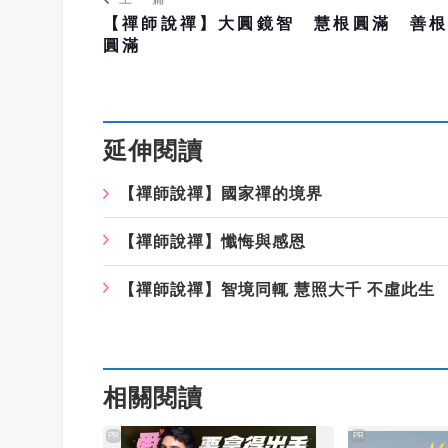
【禪師說禪】大圓鏡智 慧根圓滿 善
圓滿
延伸閱讀
【禪師說禪】國家禪的境界
【禪師說禪】懺悔與感恩
【禪師說禪】智境同輒 慧照大千 不虛此生
相關閱讀
PR
PR