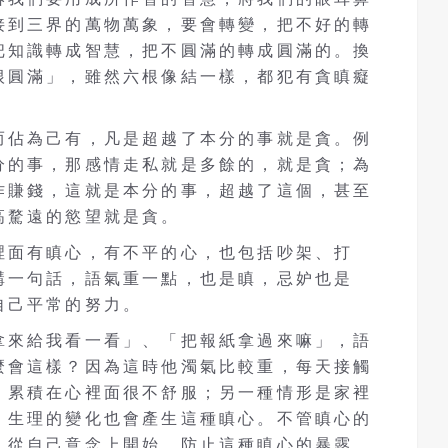
接到三界的萬物萬象，要會轉變，把不好的轉
把知識轉成智慧，把不圓滿的轉成圓滿的。換
根圓滿」，雖然六根像結一樣，都犯有貪瞋癡
而佔為己有，凡是超越了本分的事就是貪。例
分的事，那感情走私就是多餘的，就是貪；為
作賺錢，這就是本分的事，超越了這個，甚至
高騖遠的慾望就是貪。
裡面有瞋心，有不平的心，也包括吵架、打
講一句話，語氣重一點，也是瞋，忌妒也是
自己平常的努力。
拿來給我看一看」、「把報紙拿過來嘛」，語
麼會這樣？因為這時他濁氣比較重，每天接觸
，累積在心裡面很不舒服；另一種情形是家裡
；生理的變化也會產生這種瞋心。不管瞋心的
，從自己意念上開始，防止這種瞋心的暴露，