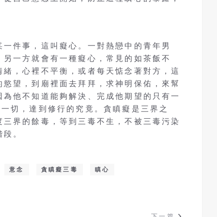
某一件事，這叫癡心。一對熱戀中的青年男
，另一方就會有一種癡心，常見的如茶飯不
情緒，心裡不平衡，或者每天惦念著對方，這
的慾望，到廟裡面去拜拜，求神明保佑，來幫
因為他不知道能夠解決、完成他期望的只有一
滿一切，達到修行的究竟。貪瞋癡是三界之
度三界的餘毒，等到三毒不生，不被三毒污染
階段。
意念
貪瞋癡三毒
瞋心
下一篇