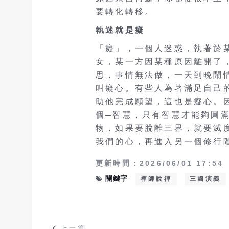
要轉化轉移。
執迷就是癡
「癡」，一個人迷惑，執著於
女，某一方因某種原因離開了
思，事情無法做，一天到晚鬧
叫癡心。有些人為著滿足自己
助他完成願望，這也是癡心。
個─智慧，只有智慧才能夠圓
物，如果要脫離三界，就要滅
我們的心，再進入另一個修行
更新時間：2026/06/01 17:54
關鍵字
禪師說禪
三國演義
上一篇