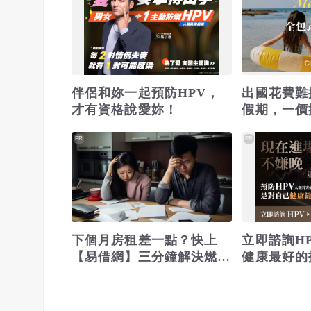
伴侶和妳一起預防HPV，
出國花費難
才有資格說愛妳！
假期，一價
省錢更省心
PR
PR
下個月房租差一點？快上
立即諮詢H
【易借網】三分鐘解決燃眉
健康最好的
之急
不嫌晚！