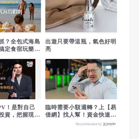
抓？全包式海島
出遊只要帶這瓶，氣色好明
搞定食宿玩樂，
亮
！
PR
PV！是對自己
臨時需要小額週轉？上【易
投資，把握現在
借網】找人幫！資金快速到
位
Recommended by