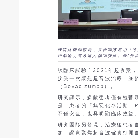
陳科廷醫師報告，長庚團隊運用「導
癌藥物更有效進入腦部腫瘤。圖/長
該臨床試驗自2021年起收案
接受一次聚焦超音波治療，並
（Bevacizumab）。
研究顯示，多數患者僅有短暫
是，患者的「無惡化存活期（P
不僅安全，也具明顯臨床效益
研究團隊另發現，治療後患者血
加，證實聚焦超音波確實打開