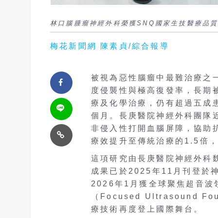
林口腦腫瘤神經外科榮獲SNQ國家生技醫療品質
梅花新聞網 陳素貞/綜合報導
被視為惡性腦瘤中最難治療之一的
度侵襲性與極高復發率，長期
療及化學治療，仍有超過五成患
個月。長庚醫院神經外科團隊
非侵入性打開血腦屏障，協助
療效提升至傳統治療的1.5倍
這項研究由長庚醫院神經外科
成果已於2025年11月刊登於神
2026年1月獲全球聚焦超音
（Focused Ultrasoun
療技術再度登上國際舞台。