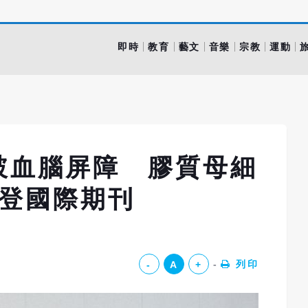
即時
教育
藝文
音樂
宗教
運動
破血腦屏障 膠質母細
倍登國際期刊
列印
-
A
+