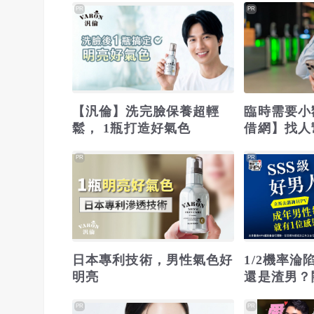
PR
PR
【汎倫】洗完臉保養超輕
臨時需要小
鬆， 1瓶打造好氣色
借網】找人
位
PR
PR
日本專利技術，男性氣色好
1/2機率
明亮
還是渣男？
PR
PR