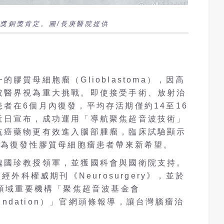
獎銅獎肯定。圖/長庚醫院提供
膠質母細胞瘤（Glioblastoma），因高
被醫界視為重大挑戰。即使接受手術、放射治
者在6個月內復發，平均存活期僅約14至16
近日宣布，成功運用「導航聚焦超音波技術」
抗癌藥物更有效進入腦部腫瘤，臨床試驗顯示
，為復發性膠質母細胞瘤患者帶來新希望。
魏國珍教授領軍，並獲國科會與國衛院支持。
經外科權威期刊《Neurosurgery》，並於
波領域重要機構「聚焦超音波基金會
d Foundation）」官網頭條報導，讓台灣腦瘤治