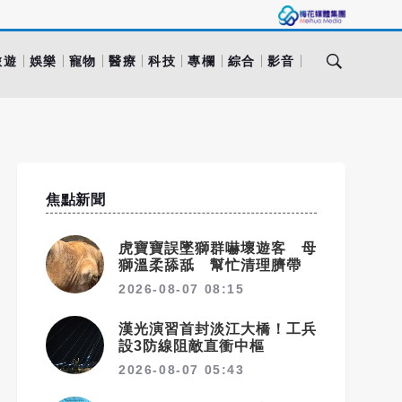
旅遊
娛樂
寵物
醫療
科技
專欄
綜合
影音
焦點新聞
虎寶寶誤墜獅群嚇壞遊客 母
獅溫柔舔舐 幫忙清理臍帶
2026-08-07 08:15
漢光演習首封淡江大橋！工兵
設3防線阻敵直衝中樞
2026-08-07 05:43