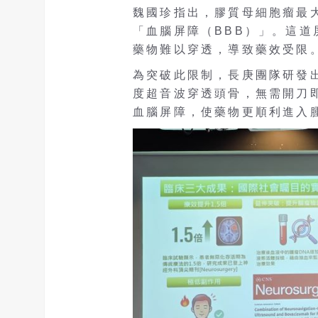
魏國珍指出，膠質母細胞瘤最
「血腦屏障（BBB）」。這
藥物難以穿透，導致藥效受限
為突破此限制，長庚團隊研發
度超音波穿透頭骨，無需開刀
血腦屏障，使藥物更順利進入