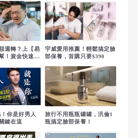
PR
額週轉？上【易
宇威愛用推薦！輕鬆搞定臉
幫！資金快速到
部保養，首購只要$390
PR
淪陷！你是好男人
旅行不用瓶瓶罐罐，汎倫1
關鍵在這
瓶搞定臉部保養！
PR