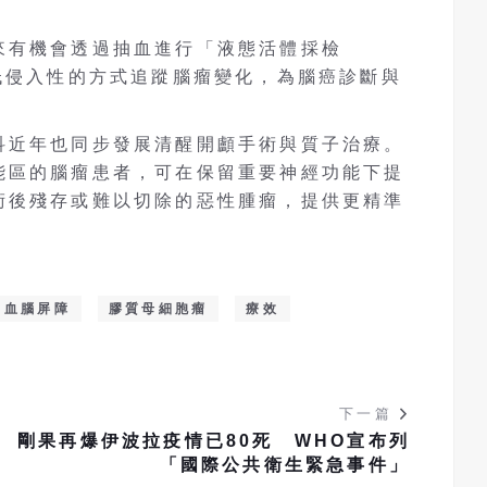
來有機會透過抽血進行「液態活體採檢
，以更低侵入性的方式追蹤腦瘤變化，為腦癌診斷與
科近年也同步發展清醒開顱手術與質子治療。
能區的腦瘤患者，可在保留重要神經功能下提
術後殘存或難以切除的惡性腫瘤，提供更精準
血腦屏障
膠質母細胞瘤
療效
下一篇
了
剛果再爆伊波拉疫情已80死 WHO宣布列
「國際公共衛生緊急事件」