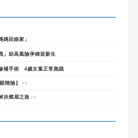
媽媽回娘家」
戰」助高風險孕婦迎新生
修補手術 4歲女童正常跑跳
期眼睛險】
解決燃眉之急