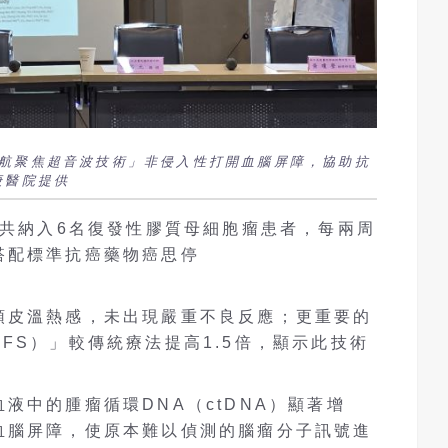
航聚焦超音波技術」非侵入性打開血腦屏障，協助抗
庚醫院提供
，共納入6名復發性膠質母細胞瘤患者，每兩周
搭配標準抗癌藥物癌思停
頭皮溫熱感，未出現嚴重不良反應；更重要的
FS）」較傳統療法提高1.5倍，顯示此技術
。
液中的腫瘤循環DNA（ctDNA）顯著增
血腦屏障，使原本難以偵測的腦瘤分子訊號進