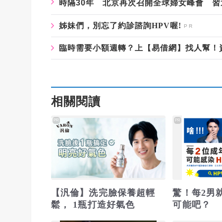
時隔30年 北京再次召開全球婦女峰會 
姊妹們，別忘了約診諮詢HPV喔!
臨時需要小額週轉？上【易借網】找人幫！
相關閱讀
PR
PR
【汎倫】洗完臉保養超輕
驚！每2男
鬆， 1瓶打造好氣色
可能吧？