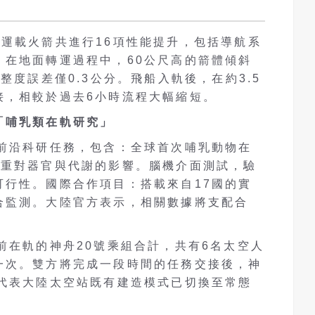
運載火箭共進行16項性能提升，包括導航系
。在地面轉運過程中，60公尺高的箭體傾斜
整度誤差僅0.3公分。飛船入軌後，在約3.5
接，相較於過去6小時流程大幅縮短。
「哺乳類在軌研究」
列前沿科研任務，包含：全球首次哺乳動物在
失重對器官與代謝的影響。腦機介面測試，驗
可行性。國際合作項目：搭載來自17國的實
合監測。大陸官方表示，相關數據將支配合
前在軌的神舟20號乘組合計，共有6名太空人
一次。雙方將完成一段時間的任務交接後，神
也代表大陸太空站既有建造模式已切換至常態