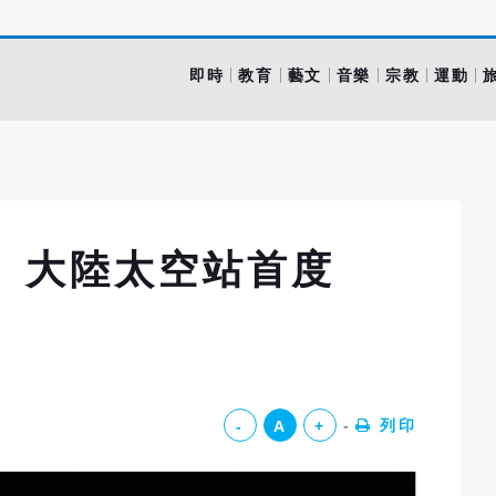
即時
教育
藝文
音樂
宗教
運動
 大陸太空站首度
列印
-
A
+