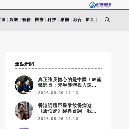
旅遊
娛樂
寵物
醫療
科技
專欄
綜合
影音
焦點新聞
真正讓我擔心的是中國！韓產
業部長：陸半導體投入速度驚
人 三星、SK海力士恐失領
2026-08-06 14:13
先優勢
香港詞壇巨星黎彼得病逝
《唐伯虎》經典台詞「我左青
龍右白虎」成絕響
2026-08-06 14:10