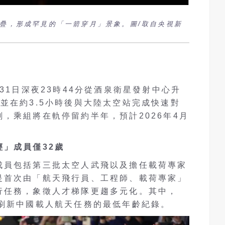
重疊，形成罕見的「一箭穿月」景象。圖/取自央視新
31日深夜23時44分從酒泉衛星發射中心升
並在約3.5小時後與大陸太空站完成快速對
，乘組將在軌停留約半年，預計2026年4月
」成員僅32歲
成員包括第三批太空人武飛以及擔任載荷專家
是首次由「航天飛行員、工程師、載荷專家」
行任務，象徵人才梯隊更趨多元化。其中，
，刷新中國載人航天任務的最低年齡紀錄。