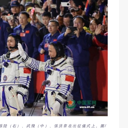
人張陸（右）、武飛（中）、張洪章在出征儀式上。圖/