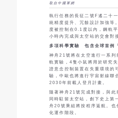
取自中國軍網
執行任務的長征二號F遙二十一
統精度提升、冗餘設計加強等
度被控制在0.1度以內，鋼軌平
小時內完成與太空站的交會對
多項科學實驗 包含全球首例
神舟21號將在太空進行一系
軌實驗，4隻小鼠將用於研究
證意念控制裝置在失重環境的
驗，中歐也將進行宇宙射線聯
2030年前載人登月計畫。
隨著神舟21號完成對接，與此
同時駐留太空站，創下史上第
舟20號乘組將按程序返航。
化運作階段。