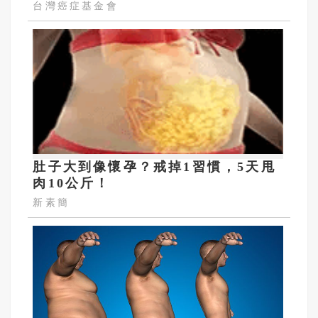
台灣癌症基金會
肚子大到像懷孕？戒掉1習慣，5天甩
肉10公斤！
新素簡