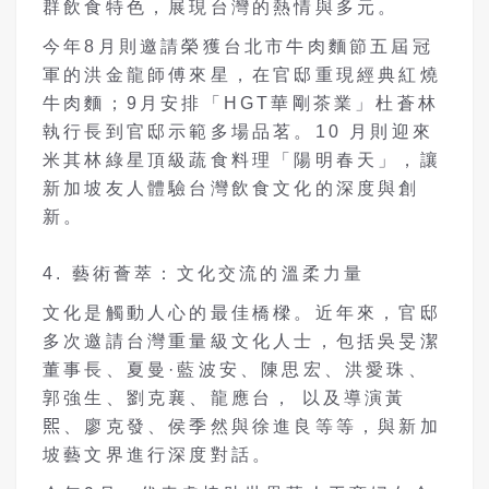
群飲食特色，展現台灣的熱情與多元。
今年8月則邀請榮獲台北市牛肉麵節五屆冠
軍的洪金龍師傅來星，在官邸重現經典紅燒
牛肉麵；9月安排「HGT華剛茶業」杜蒼林
執行長到官邸示範多場品茗。10 月則迎來
米其林綠星頂級蔬食料理「陽明春天」，讓
新加坡友人體驗台灣飲食文化的深度與創
新。
4. 藝術薈萃：文化交流的溫柔力量
文化是觸動人心的最佳橋樑。近年來，官邸
多次邀請台灣重量級文化人士，包括吳旻潔
董事長、夏曼·藍波安、陳思宏、洪愛珠、
郭強生、劉克襄、龍應台， 以及導演黃
𤋮、廖克發、侯季然與徐進良等等，與新加
坡藝文界進行深度對話。