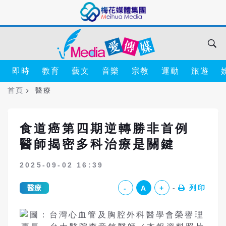
即時
教育
藝文
音樂
宗教
運動
旅遊
首頁
醫療
食道癌第四期逆轉勝非首例
醫師揭密多科治療是關鍵
2025-09-02 16:39
醫療
列印
-
A
+