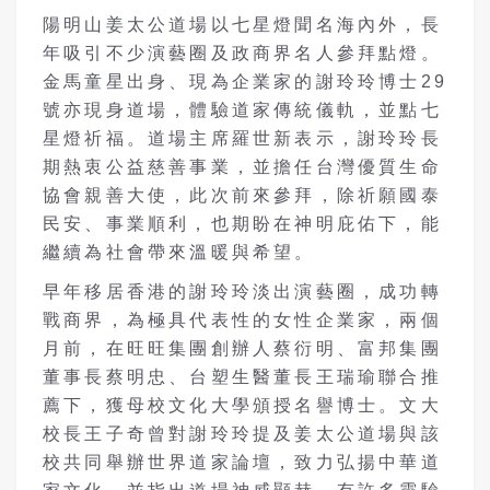
陽明山姜太公道場以七星燈聞名海內外，長
年吸引不少演藝圈及政商界名人參拜點燈。
金馬童星出身、現為企業家的謝玲玲博士29
號亦現身道場，體驗道家傳統儀軌，並點七
星燈祈福。道場主席羅世新表示，謝玲玲長
期熱衷公益慈善事業，並擔任台灣優質生命
協會親善大使，此次前來參拜，除祈願國泰
民安、事業順利，也期盼在神明庇佑下，能
繼續為社會帶來溫暖與希望。
早年移居香港的謝玲玲淡出演藝圈，成功轉
戰商界，為極具代表性的女性企業家，兩個
月前，在旺旺集團創辦人蔡衍明、富邦集團
董事長蔡明忠、台塑生醫董長王瑞瑜聯合推
薦下，獲母校文化大學頒授名譽博士。文大
校長王子奇曾對謝玲玲提及姜太公道場與該
校共同舉辦世界道家論壇，致力弘揚中華道