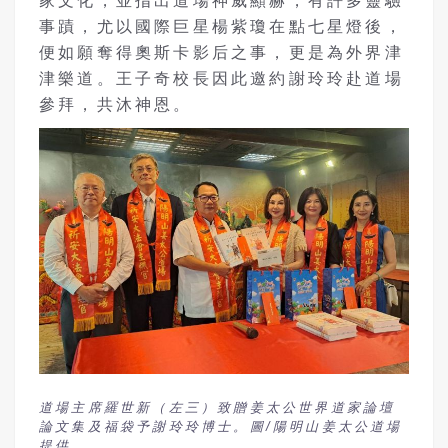
家文化，並指出道場神威顯赫，有許多靈驗
事蹟，尤以國際巨星楊紫瓊在點七星燈後，
便如願奪得奧斯卡影后之事，更是為外界津
津樂道。王子奇校長因此邀約謝玲玲赴道場
參拜，共沐神恩。
道場主席羅世新（左三）致贈姜太公世界道家論壇
論文集及福袋予謝玲玲博士。圖/陽明山姜太公道場
提供