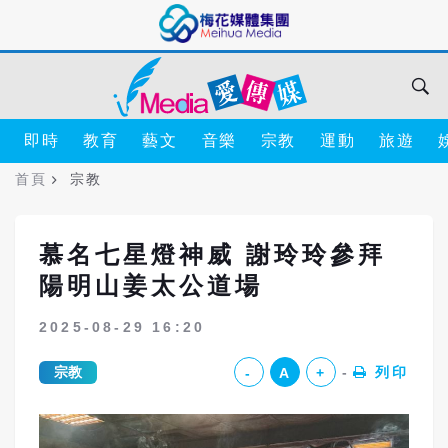
即時
教育
藝文
音樂
宗教
運動
旅遊
首頁
宗教
慕名七星燈神威 謝玲玲參拜
陽明山姜太公道場
2025-08-29 16:20
宗教
列印
-
A
+