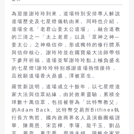
為迎接謝玲玲到來，道場特別安排專人解說
道場歷史及七星燈儀軌由來。同時也介紹，
道場全名「老君山姜太公道場」，融合道教
的三清之一「太上老君」以及「眾神之神─
姜太公」之神格信仰，形成獨特的修行體系
與信仰核心。謝玲玲並在國寶級大法師帶領
下參拜祈福，道場並幫謝玲玲點上極負盛名
的七星燈!謝玲玲特别感謝道場熱情接待，
且祝願道場香火鼎盛，澤被眾生。
羅世新說明，道場成立十餘年，以七星燈道
家大法與信眾結緣，由於效果靈驗，累積全
球數十萬信眾，包括被譽為「比特幣教父」
的Adam Back、比特幣交易所Bitfinex執
行長方雋哲、國內政商界名人及演藝圈楊謹
華、陳喬恩、宋芸樺、李㼈、龍千玉、劉品
言、麗蓉、夏于喬、周遊夫婦、陽帆全家皆