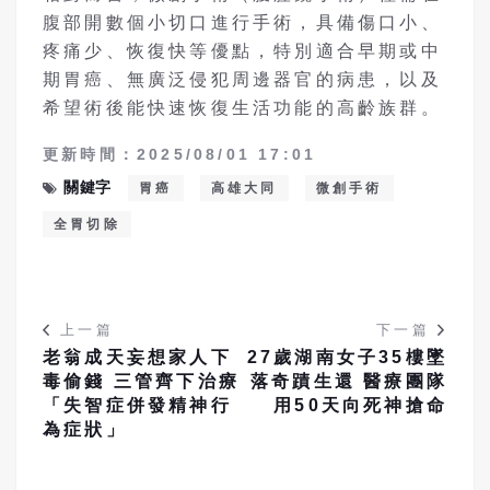
腹部開數個小切口進行手術，具備傷口小、
疼痛少、恢復快等優點，特別適合早期或中
期胃癌、無廣泛侵犯周邊器官的病患，以及
希望術後能快速恢復生活功能的高齡族群。
更新時間：2025/08/01 17:01
關鍵字
胃癌
高雄大同
微創手術
全胃切除
上一篇
下一篇
老翁成天妄想家人下
27歲湖南女子35樓墜
毒偷錢 三管齊下治療
落奇蹟生還 醫療團隊
「失智症併發精神行
用50天向死神搶命
為症狀」