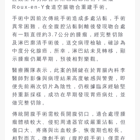
Roux-en-Y食道空腸吻合重建手術。
手術中因前次傳統手術造成多處沾黏，手術
異常困難，在全腹腔沾黏剝離後發現吻合處
有一顆直徑約3.7公分的腫瘤，經完整切除
及淋巴廓清手術後，送交病理檢驗，確診為
中度分化腺癌，所幸，淋巴結未見轉移，顯
示腫瘤仍屬早期，預後相對樂觀。
醫療團隊表示，此案的關鍵在於胃腸內科李
醫師對影像與病理結果高度敏感與警覺，即
便先前兩次切片為陰性，仍根據臨床經驗堅
持重新採樣，成功在早期發現胃癌病灶，並
做完整切除。
傳統開腹手術需較長開腹切口，適合處理腫
瘤體積較大、侵犯周邊器官或嚴重沾黏，但
傷口大、疼痛與出血較多、恢復期也較長。
相對而言，微創手術（腹腔鏡手術）僅需在