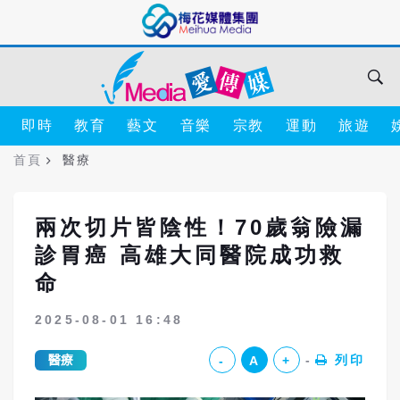
即時
教育
藝文
音樂
宗教
運動
旅遊
首頁
醫療
兩次切片皆陰性！70歲翁險漏
診胃癌 高雄大同醫院成功救
命
2025-08-01 16:48
醫療
列印
-
A
+