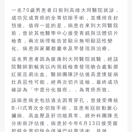
一名70歲男患者日前到高雄大同醫院就診，
成功完成胃癌的全胃切除手術，並獲得良好
預後。值得一提的是，病患在來到大同醫院
前，曾於其他醫學中心接受胃鏡與活體切片
檢查，兩次病理報告皆顯示無明顯惡性變
化。病患與家屬都慶幸及早發現與治療。
這名男患者因為腹痛到大同醫院就醫，經該
院醫師劉毓寅以內視鏡檢查發現吻合處黏膜
紅斑且易出血。醫師團隊評估後高度懷疑病
灶具惡性可能，經再次切片送檢，最終成功
確診為「中度分化腺癌」，為胃癌所致。
該病患病史包括過去因胃穿孔，曾接受傳統
B-II式胃次全切除手術，並患有冠狀動脈心
臟病、高血壓及肝功能異常。經外科團隊充
分術前評估後，病患於今年6月13日接受腹
腔鏡全胃切除合併淋巴結廓清術，並做