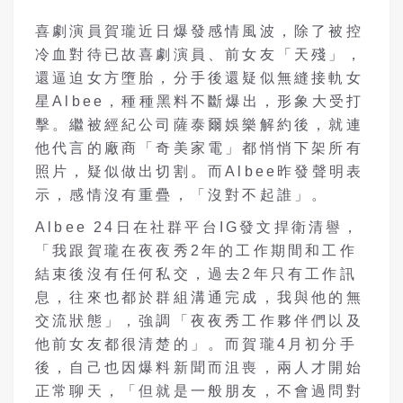
喜劇演員賀瓏近日爆發感情風波，除了被控
冷血對待已故喜劇演員、前女友「天殘」，
還逼迫女方墮胎，分手後還疑似無縫接軌女
星Albee，種種黑料不斷爆出，形象大受打
擊。繼被經紀公司薩泰爾娛樂解約後，就連
他代言的廠商「奇美家電」都悄悄下架所有
照片，疑似做出切割。而Albee昨發聲明表
示，感情沒有重疊，「沒對不起誰」。
Albee 24日在社群平台IG發文捍衛清譽，
「我跟賀瓏在夜夜秀2年的工作期間和工作
結束後沒有任何私交，過去2年只有工作訊
息，往來也都於群組溝通完成，我與他的無
交流狀態」，強調「夜夜秀工作夥伴們以及
他前女友都很清楚的」。而賀瓏4月初分手
後，自己也因爆料新聞而沮喪，兩人才開始
正常聊天，「但就是一般朋友，不會過問對