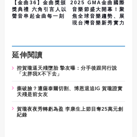
【金曲36】金曲獎頒
2025 GMA金曲國際
獎典禮 六角引言人以
音樂節盛大開幕！聚
聲音串起金曲每一刻
焦全球音樂趨勢、展
現台灣音樂新秀實力
延伸閱讀
控賀瓏逼天殘墮胎 摯友曝：分手後跟同行說
「太胖我X不下去」
撕破臉？遭薩泰爾切割、博恩退追IG 賀瓏證實
天殘是前女友
賀瓏夜夜秀轉虧為盈 李康生上節目奪25萬元創
紀錄