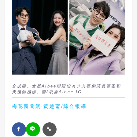
合成圖。女星Albee辯駁沒有介入喜劇演員賀瓏和
天殘的感情。圖/取自Albee IG
梅花新聞網 黃楚甯/綜合報導