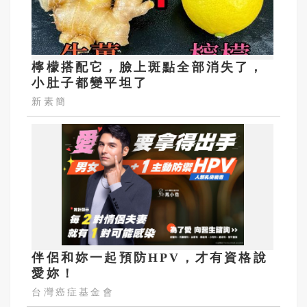
檸檬搭配它，臉上斑點全部消失了，
小肚子都變平坦了
新素簡
伴侶和妳一起預防HPV，才有資格說
愛妳！
台灣癌症基金會