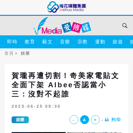
即時
教育
藝文
音樂
宗教
運動
旅遊
首頁
娛樂
賀瓏再遭切割！奇美家電貼文
全面下架 Albee否認當小
三：沒對不起誰
2025-06-25 09:30
娛樂
列印
-
A
+