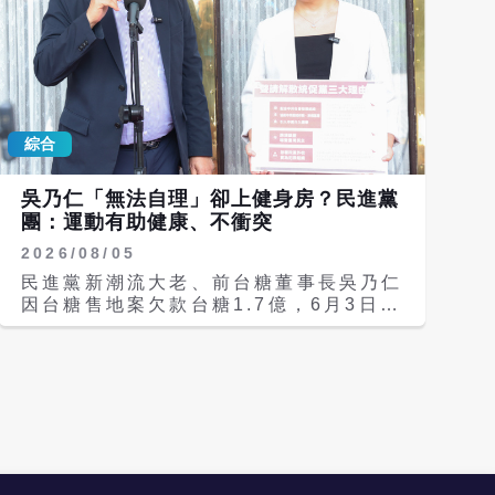
虎點秋香》等多部電影演出 黎彼得出道
商、繼續蓋牌。其中一名與會學者則是第
超過50年，作品橫跨香港流行音樂黃金
一時間對外宣稱「苯駢芘（BaP）人體
年代，曾為許冠傑、譚詠麟、梅艷芳、張
代謝速度相當快」的台北醫學大學教授邱
國榮等巨星創作歌詞，包括〈浪子心
惠雯。 專家會議在7月4日下午3時舉
聲〉、〈Monica〉、〈第一次〉、〈激
行，由食藥署署長姜至剛擔任主席，列席
光中〉等膾炙人口的歌曲，一生累積超過
人員包含行政院食品安全辦公室主任許
300首詞作，憑藉幽默風趣的文字風格，
綜合
輔、食藥署副署長蔡淑貞，食品組組長許
以及貼近日常生活的創作特色，成為香港
朝凱等人，另還有中區管理中心主任林旭
樂壇重要人物。他也在2008年拿到
陽等人，中聯公司則是派余凌冲總經理、
吳乃仁「無法自理」卻上健身房？民進黨
CASH音樂成就大獎，這是香港填詞界
陳明榮廠長、陳建龍品研課長出席。專家
團：運動有助健康、不衝突
的最高榮譽。 除了填詞創作外，黎彼得
學者參與共有7名出席，包括蘇南維教
也曾參與電影演出，1991年他參演《逃
2026/08/05
授、陳炳輝教授、邱惠雯教授、朱燕華博
學威龍》、1992年參與《武狀元蘇乞
士、董志宏主任、楊登傑特聘教授（視
民進黨新潮流大老、前台糖董事長吳乃仁
兒》，1993年在《唐伯虎點秋香》裡演
訊）、顏國欽教授（視訊）。 根據會議
因台糖售地案欠款台糖1.7億，6月3日被
華府的私塾老師，對著周星馳念「我左青
紀錄顯示，主要有兩項報告事項，第一是
拘提未果，11日才自行到案，但管收12
龍，右白虎，老牛在腰間，龍頭在胸口，
食藥署針對「中聯公司製造大豆沙拉油檢
天就獲釋，如今更被爆料，拘提未果的8
人擋殺人，佛擋殺佛」台詞，雖戲份不
出苯駢芘超標案始末及油脂相關管理規
天中，竟在4日、8日都有豪車接送到健
多，但兇狠搞笑已成絕響；1998年，他
範」進行討論，第二是由中聯公司「針對
身房健身。民進黨團今（5）日表示，兩
又參演了《鹿鼎記》，直到2024年都還
本案進行報告」，而中聯公司也提到，有
者不相衝突，年紀較大的人前往健身房或
有拍戲，展現多元才華。 他筆下許多歌
關原料風險研判，發現該批巴西豆水分偏
運動公園進行鍛鍊，都應該受到鼓勵；前
曲至今仍被歌迷傳唱，消息曝光後，大批
高，合理懷疑所收到不同產地的黃豆，整
台北市副市長李永萍則痛批，通通喬好
網友紛紛留言悼念，感嘆樂壇再失一名難
艘船混雜了巴西不同地區的原料。 結論
了，民進黨黨證很好用，只要朝中有人，
得的創作奇才。