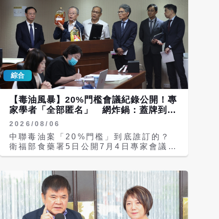
處理。 好友鍾志光6日凌晨在臉書貼出黎
彼得黑白照片，照片中黎彼得雙手合十，
胸前擺放生日蛋糕，並寫下「浪子遠遊，
心聲廣散六合。杯酒常滿，當歌人生幾
何」的文字，引發外界猜測。 鍾志光接
受港媒訪問時透露，黎彼得今年初入住養
老院，3月1日凌晨突然因中風暈倒，之
綜合
後長時間臥床休養。5月13日黎彼得生日
當天，鍾志光曾前往探望並替他慶生，但
當時對方已無法作出反應。好友更憶起黎
【毒油風暴】20%門檻會議紀錄公開！專
彼得中風前幾天，兩人還曾見面，那時精
家學者「全部匿名」 網炸鍋：蓋牌到何
神狀況尚可。 據悉黎彼得生前並未留下
時
2026/08/06
遺言，對於黎彼得的後事安排，家屬希望
能低調處理，目前尚未公布相關安排。鍾
中聯毒油案「20%門檻」到底誰訂的？
志光表示會尊重家屬意願，對於老友的離
衛福部食藥署5日公開7月4日專家會議紀
世感到悲痛與不捨。 黎彼得近年健康頻
錄，揭露關鍵「20%門檻」是由匿名
頻亮紅燈，過去曾因流感造成呼吸困難，
「專家G」以理論算式提出，並獲專家
一度被送進加護病房，檢查後發現患有貧
A、C、F附和，最終由會議主席、食藥
血、糖尿病及腎功能指數過高等問題，出
署長姜至剛裁示採納。然而，會議紀錄將
院後體重驟降，外型明顯消瘦。如今再因
專家姓名全以英文字母蓋牌，加上中聯高
中風導致身體機能惡化，最終不敵病魔離
層全程在場，引爆網友炸鍋，痛批政府拿
世。 除填詞創作 黎彼得也參與《唐伯
「假設與估算」搞食安政策，痛批圖利廠