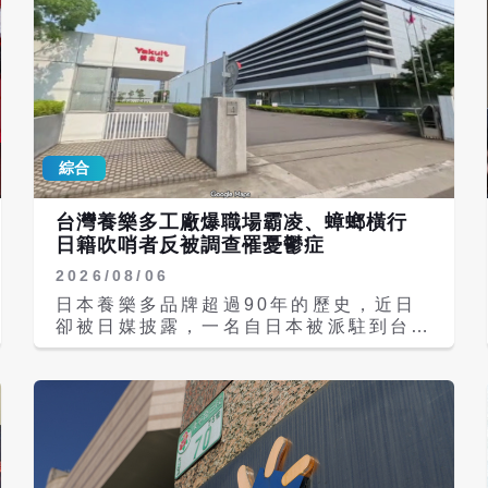
度就是要把營建類廢土直接埋在白海豚家
裡，這個骯髒政府！」不少網友也陳情相
關政府機關，都獲得「罐頭文」回覆。
多個環保團體上個月赴環境部前召開記者
會，踢爆交通部持股的台中港務分公司
2022年聯手交通部規避環評，將台中港
南填方區填海造陸工程預定地的開放海域
綜合
硬拗成「既有防波堤內」，預計填地50
公頃，更打算配合行政院大填海造陸政
策，填入「1400萬方廢土」與「105萬
台灣養樂多工廠爆職場霸凌、蟑螂橫行
方高風險再生粒料」，讓白海豚的重要棲
日籍吹哨者反被調查罹憂鬱症
地面臨不可逆的衝擊。 環團認為，「南
2026/08/06
填方區」與全台剩不到50隻的「台灣白
海豚」棲地高度重疊。依《開發行為應實
日本養樂多品牌超過90年的歷史，近日
施環境影響評估細目及範圍認定標準》，
卻被日媒披露，一名自日本被派駐到台灣
填海造地達50公頃以上「應實施環
桃園中壢養樂多工廠的品管人員高橋（化
評」，但開發單位交通部與港務公司卻主
名）踢爆，中壢廠內蟑螂大量孳生、前廠
張該水域屬於「既有港區防波堤範圍
長甚至在工作期間飲酒、職場霸凌和性騷
內」，藉此符合免辦理環評的要件；環境
擾現象十分猖獗，然而，該名員工向總部
部也以「尊重目的事業主管機關（交通
舉報一事卻洩漏給了台灣養樂多，反淪為
部）認定」為由，判定本案免環評。 台
調查對象，甚至還遭中壢工廠總務課長洪
灣媽祖魚保育聯盟理事長文魯彬強調，開
姓女主管，憑空捏造職場霸凌，最終高橋