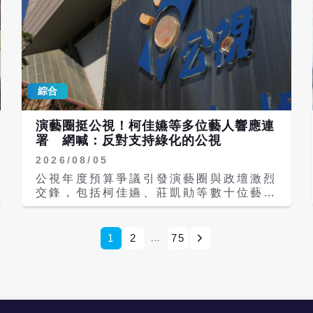
發單位為了省錢與效率規避環評，用廢土
因遭職場霸凌，罹患憂鬱症而返回日本。
填海已違反《野生動物保育法》不得騷擾
日本養樂多母公司也回應了。 根據日媒
保育生物的規定，「如果政府繼續放任這
《Tansa》報導，吹哨者高橋2022年7
項違法且欠缺審查的開發案進行，未來台
月被派往台灣養樂多，是負責整體品質控
灣白海豚若真的走向滅絕，將不是自然造
制的高階主管。然而，他卻發現台灣養樂
成，而是人為決策與行政失職所導致的結
多中壢廠有多項爭議，包括「蟑螂在工廠
果」。他向政府喊話，台灣若能優先保護
綜合
內大量滋生，並混入產品中」、「檢測出
生物多樣性，將能促成傲視全球的「生態
可能引發食物中毒的細菌」、「廠長於工
外交」，這與發展AI或半導體同等重
作期間常習性飲酒」、「廠長等幹部實施
演藝圈挺公視！柯佳嬿等多位藝人響應連
要。 無黨籍議員吳佩芸先前與多個環團
職權霸凌與性騷擾」、「職場上的強迫飲
署 網喊：反對支持綠化的公視
齊聚市府廣場抗議。吳佩芸指出，原本要
酒霸凌」、「外派高層對事態置之不理、
用港區淤砂填海，現在竟然改成營建廢土
2026/08/05
放任不管」、「虛報New Yakult（新養
與再生粒料，且台中市府至今沒有任何替
樂多）乳酸菌數量的不實宣傳」，他指
公視年度預算爭議引發演藝圈與政壇激烈
市民與生態把關的動作，卻趕在6月私自
控，台灣養樂多並沒有認真看待此事。
交鋒，包括柯佳嬿、莊凱勛等數十位藝人
訂定作業要點，大搞荒謬的推薦與回饋金
因此，高橋於2024年3月27日向日本東
紛紛響應連署，呼籲各界重視並支持公視
機制。吳佩芸說，農業局必須依法召開實
京總部內部報告，隔月日本總公司國際業
運作；但國民黨立委王鴻薇抨擊，公視立
質審查會議，不能讓台中港務公司球員兼
務部長嶌田實前往中壢工廠，並未認真看
場偏頗，內部治理問題重重，民進黨甚至
1
2
75
...
裁判，逕自改用廢土填海。 社群平台上
待這些問題，甚至還酸他「與其有時間舉
長期把公廣集團視為禁臠。隨著網路聲浪
不少國人關心此事件，有網友發文指出，
報，不如把時間拿來工作。」而讓高橋最
延燒，不少網友除了大罵公視「綠化」，
「我有寫信給環境部陳情，結果他們態度
擔心的是，短短1個月，台灣員工不但知
連連署發聲的藝人也被酸爆，「妳老公
就是要把營建類廢土直接埋在白海豚家
道是他向日本總公司檢舉外，也知道其檢
（坤達）閃兵，怎麼沒出聲」、「是演員
裡」，原PO痛罵「骯髒政府，藍綠兩大
舉內容。高橋甚至從員工口中得知，台灣
還是青鳥」等語。 立法院審查115年度
黨在經濟開發部分，都是右派，沒在管原