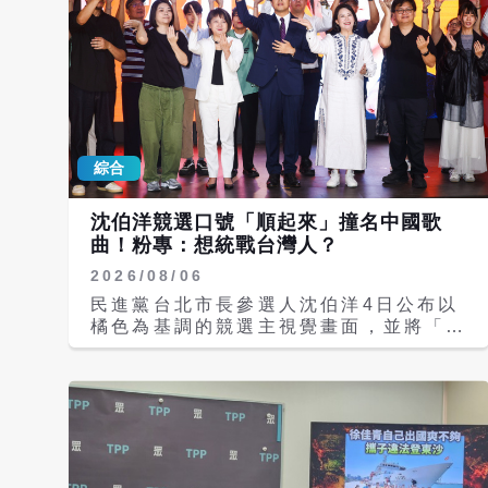
額賠償會摧毀進入社會信心」等語抗辯，
讓楊母痛批「承勳的未來誰還給我
們？」，民事判決也因再開辯論而持續延
後。 根據《三立新聞網》報導，新北市
府正式邀集相關代表與楊父召開審議會
議，並拍板決議基於公共利益與公益宣導
考量，同意未來在校園安全教材與紀念活
綜合
動中，正式公開被害學生「楊承勳」的真
實姓名。 對於這項突破性的決議，楊父
一開始仍帶著些許不確定，直到再次向教
沈伯洋競選口號「順起來」撞名中國歌
育局確認內容後，才終於放下心來。他
曲！粉專：想統戰台灣人？
說：「承勳終於可以光明正大地存在
2026/08/06
了。」隨後又表示：「終於又往前進了一
步。」他也表示，讓孩子的名字重見天日
民進黨台北市長參選人沈伯洋4日公布以
並非出於報復或挑起仇恨，而是希望化作
橘色為基調的競選主視覺畫面，並將「台
警惕世人的改革推力。 他指出，公開姓
北順起來」當成標語及通關密碼，強調
名只是開始，更重要的是完成對兒子的承
「台北順起來」是他對這座城市的承諾。
諾。未來他仍將持續推動《少年事件處理
消息一出，有網友指出，「順起來是抖音
法》修法，並將重心放在校園安全改革，
上很常見的用語耶」，也有臉書粉專提
希望建議教育單位於各班教室設置緊急求
到，〈順起來〉是一首由中國大陸歌手馬
救按鈕，建立更完善的即時通報與救援系
一鳴演唱的歌曲。網友表示，「人家出一
統。 除了校園安全外，楊母未來也將持
首歌，結果你拿來當競選口號，這不是統