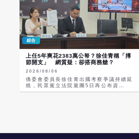
續關注高關懷學生輔導、特殊教育支持及
戰台灣嗎？」、「討厭中共、理解中共、
早期介入機制，希望真正需要幫助的孩子
成為中共」、「統戰順起來」等語。 沈
能被及早發現、及早協助，降低再次發生
伯洋日前在臉書發文寫道，現在台北最大
重大校園暴力事件的風險。 加害人抗辯
的問題，就是「卡」。市民聲音卡住，不
引被害家屬不滿 另一方面，民事求償訴
管是1999陳情、兒虐案件、老宅都更；
訟目前仍未定案。原本案件預計7月底宣
市民生活也卡住，像是找工作、養小孩、
判，但法院最後決定再開辯論，因此判決
綜合
在城市裡移動常常卡關。市民的期待其實
時間再度延後。 根據民事答辯內容，持
很簡單：問題有人接、事情有人處理，每
刀行兇的郭姓少年及父親主張：「楊父、
一天都能過得安心、順暢。所以，他提出
上任5年爽花2383萬公帑？徐佳青稱「撙
楊母目前均有工作，未來退休後仍有退休
「台北順起來」，是他對這座城市的承
節開支」 網質疑：卻搭商務艙？
金，加上名下擁有不動產、租金收入及股
諾。 競選總幹事吳思瑤表示，團隊要用
票等資產，因此認為扶養費及精神慰撫金
2026/08/06
手語來比出競選主軸、口號，以後在哪裡
請求金額過高」。至於涉嫌教唆犯案的林
相見，我們都用這個通關密碼彼此來打聲
僑委會委員長徐佳青出國考察爭議持續延
姓少女則否認具有殺人故意，並主張自己
招呼。接著跟民進黨立委范雲一起比手
燒，民眾黨立法院黨團5日再公布資
案發時僅是國三學生，若需負擔高額賠
語，喊「台北順起來」。不過，兩人示範
料，，指徐佳青自擔任僑委會正、副首長
償，恐怕會摧毀日後進入社會的信心及生
的手勢舞，似乎不同步、不熟悉，讓臉書
以來，累計出國47次、526天，花費公
活信用，影響未來獨立生活能力，引發家
粉專「政客爽」質疑，自己都不順了，還
帑達2383萬元，另徐佳青帶不符合資格
屬強烈不滿。 楊母反問：「她擔心自己
要台北怎麼順。 此外，臉書粉專
的未成年兒子登東沙島體驗營活動遭監院
的未來，那我們孩子的未來呢？承勳的未
「PTTGossiping批踢踢八卦板觀察分
認違法等爭議，民眾黨要求徐佳青立即下
來誰還給我們？」林女父母在法庭上則表
享」昨日也在臉書寫道，沈伯洋竟然使用
台。徐佳青對此回應，差旅行程安排、出
示，平時已盡到教養責任，不僅提醒女兒
中國歌曲〈順起來〉當競選口號和通關密
國報告皆依相關規範，且以撙節開支、服
不得從事危險行為，也加入班級家長群
語，是被中共滲透了吧？難道想要認知作
務最多數僑民為目的。 民眾黨團總召陳
組、配合家庭訪問、關心交友情況，案發