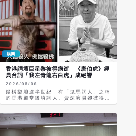
娛樂
香港詞壇巨星黎彼得病逝 《唐伯虎》經
典台詞「我左青龍右白虎」成絕響
2026/08/06
縱橫樂壇逾半世紀，有「鬼馬詞人」之稱
的香港殿堂級填詞人、資深演員黎彼得傳
出5日因病逝世，享壽76歲。好友鍾志光
6日凌晨在社群平台貼出黎彼得黑白照
片，隨後證實黎彼得已離世，並透露黎彼
得今年3月中風後長期臥床，身體機能持
續衰退，5月前往探望並替他慶生時，黎
彼得已沒有反應；家屬則希望後事能低調