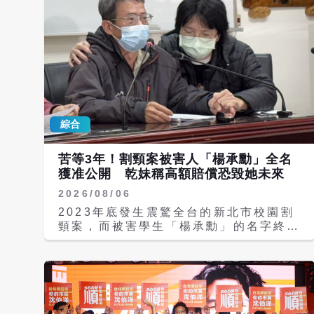
綜合
苦等3年！割頸案被害人「楊承勳」全名
獲准公開 乾妹稱高額賠償恐毀她未來
2026/08/06
2023年底發生震驚全台的新北市校園割
頸案，而被害學生「楊承勳」的名字終於
獲准公開！新北市府基於公益考量，同意
在校安教材中公開其全名，楊父悲傷表示
這是對兒子的承諾，將以此持續推動校園
安全改革與《少事法》修法。然而在民事
求償法庭上，加害人郭姓少年及林姓少女
卻以「被害家屬有退休金與資產」、「高