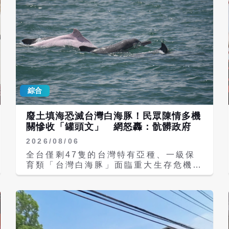
綜合
廢土填海恐滅台灣白海豚！民眾陳情多機
關慘收「罐頭文」 網怒轟：骯髒政府
2026/08/06
全台僅剩47隻的台灣特有亞種、一級保
育類「台灣白海豚」面臨重大生存危機，
台中港即將收受營建剩餘土石方，並於9
月開始將廢土填入海中，與白海豚棲息地
高度重疊，被控是「免環評、零審查」的
黑箱填海造陸。先前已經有不少環團、議
員發聲譴責，今（6）日有民眾不滿發文
寫道，「寫信給環境部陳情，結果他們態