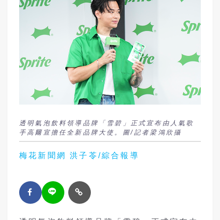
透明氣泡飲料領導品牌「雪碧」正式宣布由人氣歌
手高爾宣擔任全新品牌大使。圖/記者梁鴻欣攝
梅花新聞網 洪子苓/綜合報導