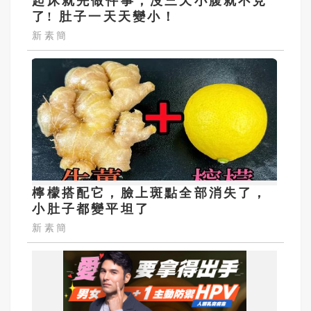
起床就先做件事，沒三天小腹就不見
了! 肚子一天天變小！
新素簡
檸檬搭配它，臉上斑點全部消失了，
小肚子都變平坦了
新素簡