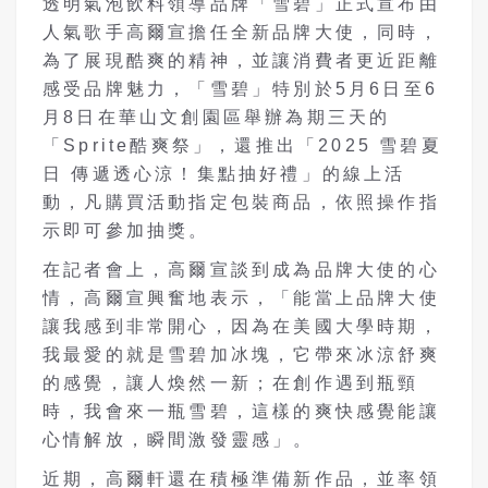
透明氣泡飲料領導品牌「雪碧」正式宣布由
人氣歌手高爾宣擔任全新品牌大使，同時，
為了展現酷爽的精神，並讓消費者更近距離
感受品牌魅力，「雪碧」特別於5月6日至6
月8日在華山文創園區舉辦為期三天的
「Sprite酷爽祭」，還推出「2025 雪碧夏
日 傳遞透心涼！集點抽好禮」的線上活
動，凡購買活動指定包裝商品，依照操作指
示即可參加抽獎。
在記者會上，高爾宣談到成為品牌大使的心
情，高爾宣興奮地表示，「能當上品牌大使
讓我感到非常開心，因為在美國大學時期，
我最愛的就是雪碧加冰塊，它帶來冰涼舒爽
的感覺，讓人煥然一新；在創作遇到瓶頸
時，我會來一瓶雪碧，這樣的爽快感覺能讓
心情解放，瞬間激發靈感」。
近期，高爾軒還在積極準備新作品，並率領