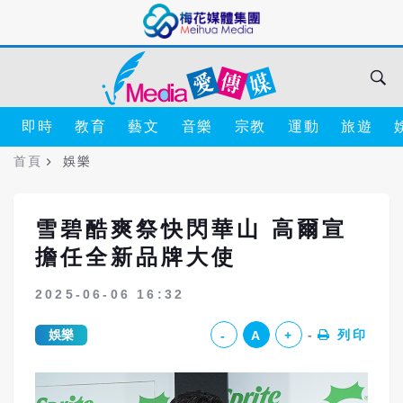
即時
教育
藝文
音樂
宗教
運動
旅遊
首頁
娛樂
雪碧酷爽祭快閃華山 高爾宣
擔任全新品牌大使
2025-06-06 16:32
娛樂
列印
-
A
+