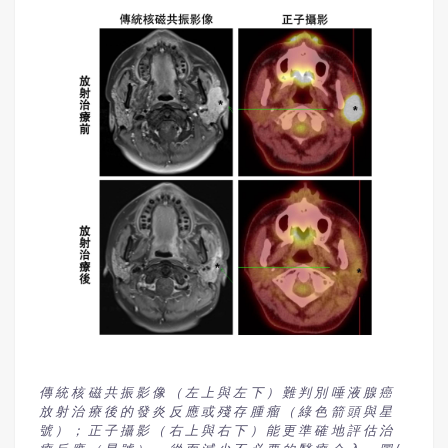
傳統核磁共振影像（左上與左下）難判別唾液腺癌
放射治療後的發炎反應或殘存腫瘤（綠色箭頭與星
號）；正子攝影（右上與右下）能更準確地評估治