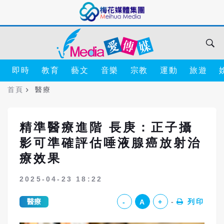
即時
教育
藝文
音樂
宗教
運動
旅遊
首頁
醫療
精準醫療進階 長庚：正子攝
影可準確評估唾液腺癌放射治
療效果
2025-04-23 18:22
醫療
列印
-
A
+