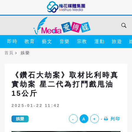
即時
教育
藝文
音樂
宗教
運動
旅遊
首頁
娛樂
《鑽石大劫案》取材比利時真
實劫案 星二代為打鬥戲甩油
15公斤
2025-01-22 11:42
娛樂
列印
-
A
+