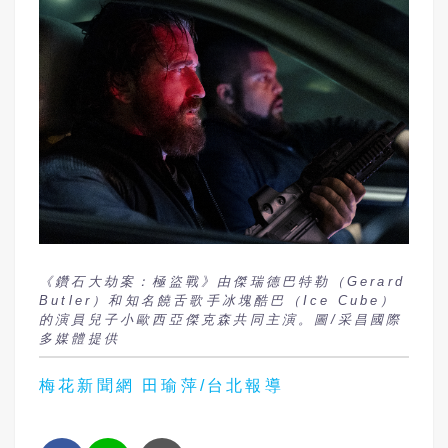
《鑽石大劫案：極盜戰》由傑瑞德巴特勒（Gerard
Butler）和知名饒舌歌手冰塊酷巴（Ice Cube）
的演員兒子小歐西亞傑克森共同主演。圖/采昌國際
多媒體提供
梅花新聞網 田瑜萍/台北報導