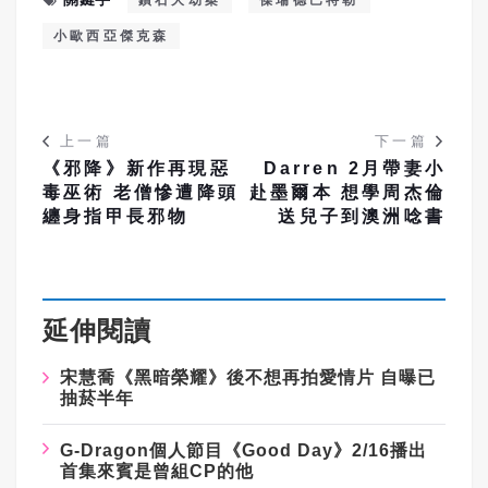
小歐西亞傑克森
上一篇
下一篇
《邪降》新作再現惡
Darren 2月帶妻小
毒巫術 老僧慘遭降頭
赴墨爾本 想學周杰倫
纏身指甲長邪物
送兒子到澳洲唸書
延伸閱讀
宋慧喬《黑暗榮耀》後不想再拍愛情片
自曝已
抽菸半年
G-Dragon
個人節目《
Good Day
》
2/16
播出
首集來賓是曾組
CP
的他