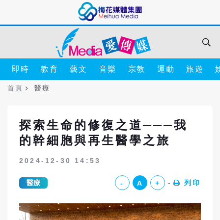
即時
教育
藝文
音樂
宗教
運動
旅遊
首頁
醫療
探索生命的修復之道───我
的幹細胞與再生醫學之旅
2024-12-30 14:53
醫療
列印
-
A
+