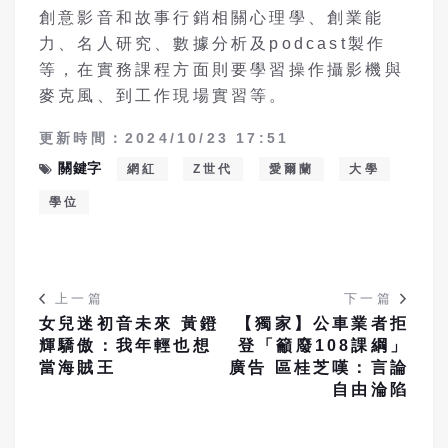
創意影音和故事行銷相關心理學、創業能
力、名人研究、數據分析及podcast製作
等，在實務課程方面則要學習操作攝影機與
麥克風、到工作現場實習等。
更新時間：2024/10/23 17:51
關鍵字
網紅
Z世代
愛爾蘭
大學
學位
上一篇
下一篇
女兒迷初音未來 黃鐙
【獨家】公車業者拒
輝驕傲：我年輕也想
登「籲廢108課綱」
當海賊王
廣告 區桂芝嘆：言論
自由淪陷