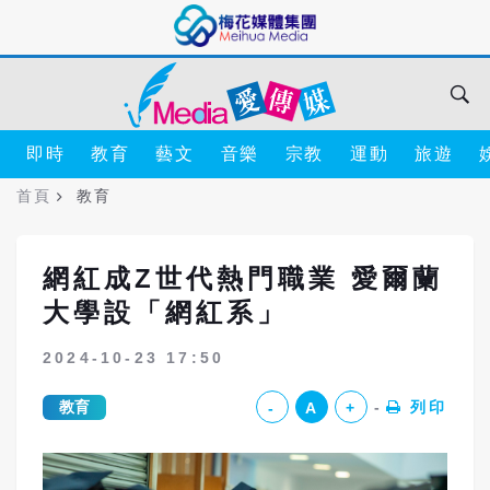
即時
教育
藝文
音樂
宗教
運動
旅遊
首頁
教育
網紅成Z世代熱門職業 愛爾蘭
大學設「網紅系」
2024-10-23 17:50
教育
列印
-
A
+