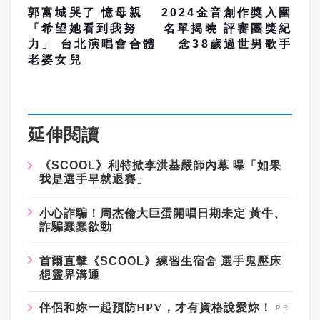
郭富城哭了 憶母親
2024金音創作獎入圍
「希望她看到我努
名單揭曉 評審團獎紀
力」 台北演唱會合體
念38歲過世男歌手
老婆女兒
延伸閱讀
《
SCOOL
》利特掀李洪基嚴師內幕
曝「如果
我是選手早就退賽」
小心詐騙！周杰倫大巨蛋開唱日期未定
黃牛、
詐騙蠢蠢欲動
首爾直擊《
SCOOL
》練習生宿舍
選手鬼壓床
想靈界溝通
伴侶和妳一起預防HPV，才有資格說愛妳！