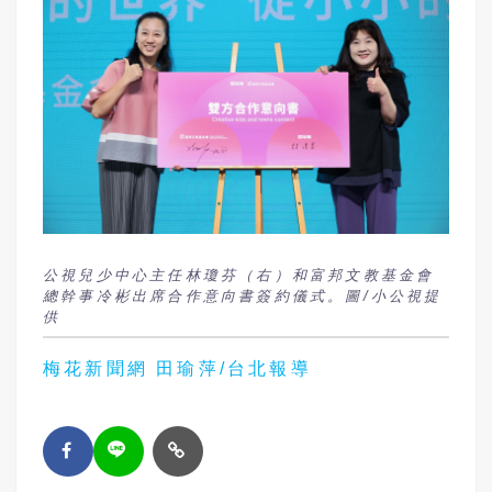
公視兒少中心主任林瓊芬（右）和富邦文教基金會
總幹事冷彬出席合作意向書簽約儀式。圖/小公視提
供
梅花新聞網 田瑜萍/台北報導