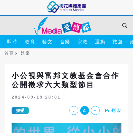
即時
教育
藝文
音樂
宗教
運動
旅遊
首頁
娛樂
小公視與富邦文教基金會合作
公開徵求六大類型節目
2024-09-19 20:01
娛樂
列印
-
A
+